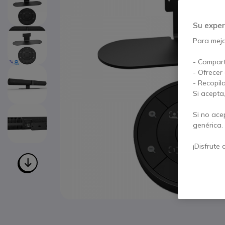
Su exper
Para mejor
- Compart
- Ofrecer
- Recopil
Si acepta
Si no ace
genérica.
¡Disfrute 
Saltar al comienzo de la galería de imágenes