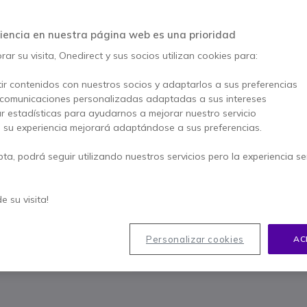
4.5 de 2 Reseñas
iencia en nuestra página web es una prioridad
Este producto está dis
ar su visita, Onedirect y sus socios utilizan cookies para:
ir contenidos con nuestros socios y adaptarlos a sus preferencias
Para satisfacer mejor sus
 comunicaciones personalizadas adaptadas a sus intereses
ar estadísticas para ayudarnos a mejorar nuestro servicio
, su experiencia mejorará adaptándose a sus preferencias.
pta, podrá seguir utilizando nuestros servicios pero la experiencia s
Contacte
90
de su visita!
Personalizar cookies
AC