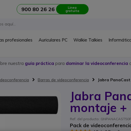
Linea
900 80 26 26
gratuita
as profesionales
Auriculares PC
Walkie Talkies
Informátic
ubre nuestra
guía práctica
para
dominar la videoconferencia
c
ideoconferencia
Barras de videoconferencia
Jabra PanaCast 
Jabra Pan
montaje + 
Ref. del producto: GNPANACAST50
Pack de videoconferencia