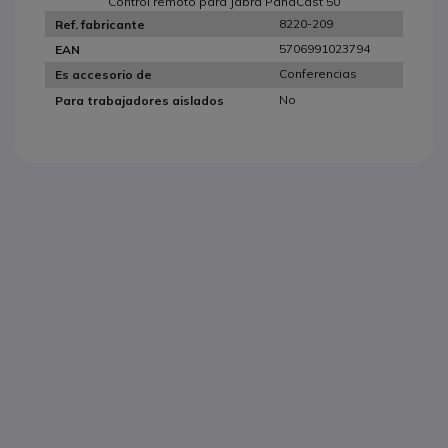
Control remoto para Jabra PanaCast 50
8220-209
Ref. fabricante
5706991023794
EAN
Conferencias
Es accesorio de
No
Para trabajadores aislados