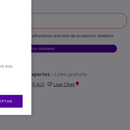
continuado
 necesidades, le ofrecemos una lista de productos similares
Ver productos similares
erá más
 a nuestros expertos -
Linea gratuita
0 80 26 26
F.A.Q
Live Chat
EPTAR