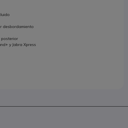
cluido
er desbordamiento
 posterior
und+ y Jabra Xpress