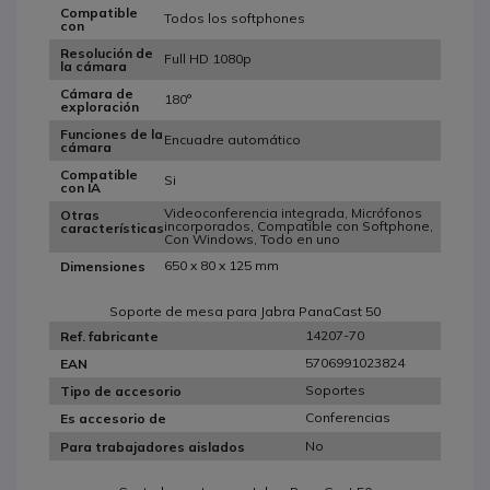
Compatible
Todos los softphones
con
Resolución de
Full HD 1080p
la cámara
Cámara de
180°
exploración
Funciones de la
Encuadre automático
cámara
Compatible
Si
con IA
Videoconferencia integrada, Micrófonos
Otras
incorporados, Compatible con Softphone,
características
Con Windows, Todo en uno
650 x 80 x 125 mm
Dimensiones
Soporte de mesa para Jabra PanaCast 50
14207-70
Ref. fabricante
5706991023824
EAN
Soportes
Tipo de accesorio
Conferencias
Es accesorio de
No
Para trabajadores aislados