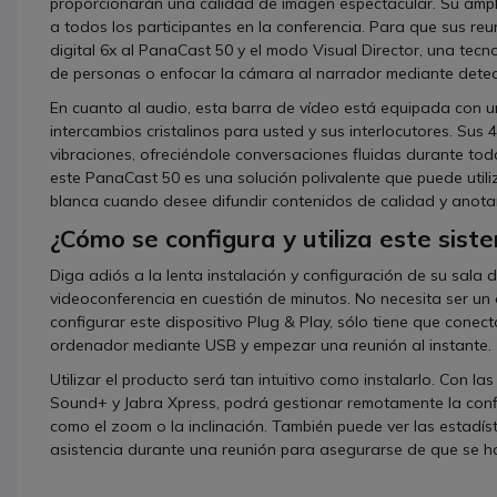
proporcionarán una calidad de imagen espectacular. Su amplio
a todos los participantes en la conferencia. Para que sus r
digital 6x al PanaCast 50 y el modo Visual Director, una tec
de personas o enfocar la cámara al narrador mediante detec
En cuanto al audio, esta barra de vídeo está equipada con 
intercambios cristalinos para usted y sus interlocutores. Sus
vibraciones, ofreciéndole conversaciones fluidas durante tod
este PanaCast 50 es una solución polivalente que puede utili
blanca cuando desee difundir contenidos de calidad y anotar 
¿Cómo se configura y utiliza este sis
Diga adiós a la lenta instalación y configuración de su sala 
videoconferencia en cuestión de minutos. No necesita ser un 
configurar este dispositivo Plug & Play, sólo tiene que conec
ordenador mediante USB y empezar una reunión al instante.
Utilizar el producto será tan intuitivo como instalarlo. Con la
Sound+ y Jabra Xpress, podrá gestionar remotamente la confi
como el zoom o la inclinación. También puede ver las estadí
asistencia durante una reunión para asegurarse de que se 