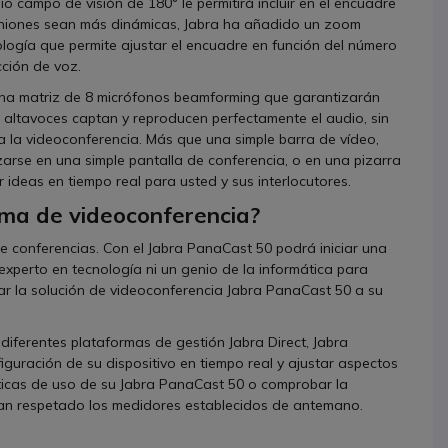
 campo de visión de 180° le permitirá incluir en el encuadre
euniones sean más dinámicas, Jabra ha añadido un zoom
nología que permite ajustar el encuadre en función del número
ción de voz.
una matriz de 8 micrófonos beamforming que garantizarán
 4 altavoces captan y reproducen perfectamente el audio, sin
a la videoconferencia. Más que una simple barra de vídeo,
zarse en una simple pantalla de conferencia, o en una pizarra
ideas en tiempo real para usted y sus interlocutores.
tema de videoconferencia?
de conferencias. Con el Jabra PanaCast 50 podrá iniciar una
experto en tecnología ni un genio de la informática para
tar la solución de videoconferencia Jabra PanaCast 50 a su
s diferentes plataformas de gestión Jabra Direct, Jabra
guración de su dispositivo en tiempo real y ajustar aspectos
sticas de uso de su Jabra PanaCast 50 o comprobar la
han respetado los medidores establecidos de antemano.