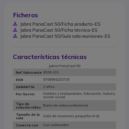
Ficheros
Jabra PanaCast 50/Ficha producto-ES
Jabra PanaCast 50/Ficha técnica-ES
Jabra PanaCast 50/Guía sala reuniones-ES
Características técnicas
Jabra PanaCast 50
8200-231
Ref. fabricante
5706991023725
EAN
2 años
GARANTIA
Hoteles y restaurantes, Educación, Salud y
Por Sector
acción social
Tipo de
Barra de videoconferencia
solución vídeo
Tamaño de la
Sala de reuniones pequeña (4-6)
sala
Con ordenador
Conecta con