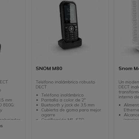
SNOM M80
Snom M
DECT
Teléfono inalámbrico robusto
Un modern
DECT
DECT inal
o
transform
Teléfono inalámbrico
interna d
3,5 mm
Pantalla a color de 2"
D 810G:
Buetooth y jack de 3,5 mm
Aliment
y
Cubierta de goma para mejor
Etherne
agarre
Alcanc
trabajador
Certificación MIL-STD
interio
alarma
810G: Resistente a caídas y
Seguri
as
impactos
Directo
e M300,
ITP (Protección del trabajador
telefón