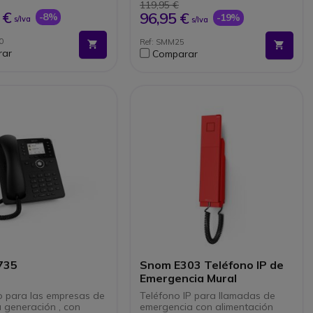
ones de voz
Altavoz HD.
119,95 €
20 teléfonos
Audio HD.
 €
96,95 €
-8%
-19%
s/Iva
s/Iva
ricos conectados,
Autonomía: 75 h en espera.
10 llamadas
0
Ref: SMM25
áneas
rar
Comparar
735
Snom E303 Teléfono IP de
Emergencia Mural
no para las empresas de
Teléfono IP para llamadas de
a generación , con
emergencia con alimentación