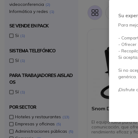
videoconferencia
2
Informática y redes
1
Artíc
Parrilla
Lista
Su exper
Para mejor
SE VENDE EN PACK
Si
1
- Compart
- Ofrecer
SISTEMA TELEFÓNICO
- Recopil
Si acepta
Sí
1
Si no ace
PARA TRABAJADORES AISLAD
genérica.
OS
¡Disfrute 
Sí
1
POR SECTOR
Snom D713
Hoteles y restaurantes
13
El equipo ideal para la
Empresas y oficinas
5
comunicación, que ofr
Administraciones públicas
rendimiento eficaz y fia
5