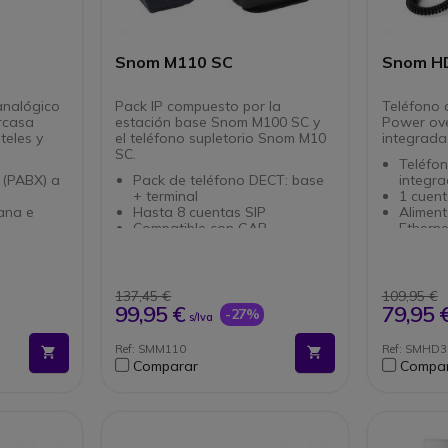
Snom M110 SC
Snom H
analógico
Pack IP compuesto por la
Teléfono 
rcasa
estación base Snom M100 SC y
Power ov
teles y
el teléfono supletorio Snom M10
integrada
SC.
Teléfon
 (PABX) a
Pack de teléfono DECT: base
integr
+ terminal
1 cuent
ana e
Hasta 8 cuentas SIP
Aliment
Compatible con GAP
Etherne
omático al
Pantalla monocroma y teclado
3 indic
retroiluminado
27 bot
alizable
4 teclas de función
Carcas
Batería de 500mAh: 9h de
Compat
137,45 €
109,95 €
dio
autonomía en llamadas
99,95 €
79,95 
-27%
s/Iva
Se pueden instalar hasta 10
eñal de
terminales Snom M10 SC
Ref: SMM110
Ref: SMHD
Emulación de llamada
Comparar
Compa
tavoz
compartida: gestión
ífonos
distribuida de llamadas
Actualizaciones vía
 la mesa o
radioenlace (OTA)