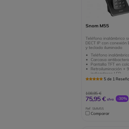
Snom M55
Teléfono inalámbrico s
DECT IP con conexión 
y teclado iluminado
Teléfono inalámbric
Carcasa antibacter
Pantalla TFT en colo
Retroiluminación + 9
indicadores LED
Batería de 1500mAh
5 de 1 Reseñ
19h de tiempo de
conversación
Bluetooth y conecto
108,85 €
mm para auriculares
75,95 €
-30%
s/Iva
Emulación de llama
compartida (SCE)
Ref: SMM55
Actualizaciones de
Comparar
radioenlace (OTA)
Compatible con aud
Requiere de la esta
M500 para funciona