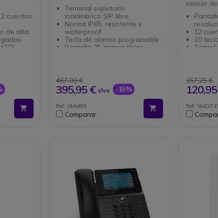
sensor de
Terminal supletorio
12 cuentas
inalámbrico SIP libre.
Pantall
Norma IP65: resistente y
resoluc
r de alta
waterproof.
12 cue
ulgadas
Tecla de alarma programable.
10 tecl
 LED:
Pantalla 2", manos libres.
Toma U
te
Toma Jack 3.5 mm para
usb (wif
a ancha
conectar un auricular.
2 puer
Bluetooth para emparejar un
No incl
rado y
auricular Bluetooth.
Disponi
467,00 €
157,25 €
h
Batería 1100mAh: autonomía:
395,95 €
120,95
%
-15%
s/Iva
 Ethernet
12h.
Compatible con las bases
Ref: SMM85
Ref: SMD73
o, no
Snom M300 y M700
Comparar
Compa
ón