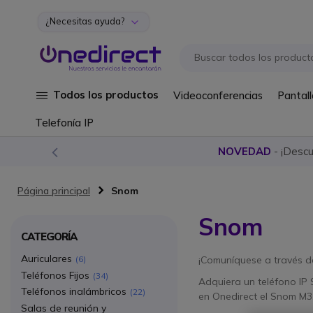
¿Necesitas ayuda?
Ir al contenido
Todos los productos
Videoconferencias
Pantall
Telefonía IP
NOVEDAD
- ¡Desc
Página principal
Snom
Snom
CATEGORÍA
Auriculares
6
¡Comuníquese a través de 
Teléfonos Fijos
34
Adquiera un teléfono IP 
Teléfonos inalámbricos
22
en Onedirect el Snom M3
Salas de reunión y