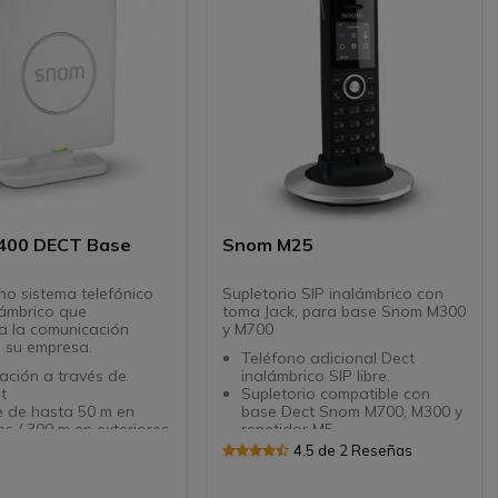
400 DECT Base
Snom M25
o sistema telefónico
Supletorio SIP inalámbrico con
ámbrico que
toma Jack, para base Snom M300
a la comunicación
y M700
e su empresa.
Teléfono adicional Dect
ación a través de
inalámbrico SIP libre.
t
Supletorio compatible con
e de hasta 50 m en
base Dect Snom M700, M300 y
res / 300 m en exteriores
repetidor M5.
dad TLS y SRTP
Toma Jack 3,5mm
4.5 de 2 Reseñas
rio de la agenda
Libreta de direcciones local y
ica
compartida.