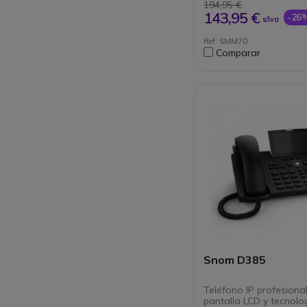
M700 y M900
194,95 €
143,95 €
-26
s/Iva
Ref: SMM70
Comparar
Snom D385
Teléfono IP profesiona
pantalla LCD y tecnolo