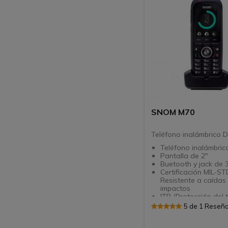
SNOM M70
Teléfono inalámbrico 
Teléfono inalámbric
Pantalla de 2"
Buetooth y jack de 
Certificación MIL-ST
Resistente a caídas 
impactos
ITP (Protección del 
aislado): Botón de 
5 de 1 Reseñ
programable
Compatible con bas