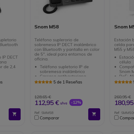
Snom M58
Snom M
upletorio
Teléfono suplerorio de
Estación 
Bluetooth
sobremesa IP DECT inalámbrico
celda par
con Bluetooth y pantalla en color
M55 y M5
de 5'', ideal para entornos de
o IP DECT
Estaci
oficina.
iana
célula
r de 2,4
Teléfono supletorio IP de
Compati
sobremesa inalámbrico
Snom M
Carcasa antibacteriana
PoE: Al
: de 12 a
Pantalla TFT en color de 5''
Etherne
as
5 de 1 Reseñas
44 teclas físicas (8
Permite
programables)
OTA: Ac
r de 3,5
13 indicadores LED
softwar
128,65 €
260,95 €
Interfaces: Bluetooth + RJ9-
SCE: E
112,95 €
180,95
-12%
s/Iva
da
4P4C
compar
Actualizaciones de
Hasta 
Ref: SMM58
Ref: SMM50
radioenlace (OTA)
Comparar
Compa
Compatible con audífonos
ífonos
Compatible con la base M500
ción base
y el M55
r