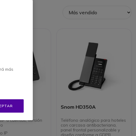
erá más
EPTAR
717
Snom HD350A
IP 6 cuentas, versión
Teléfono analógico para hoteles
ro
con carcasa antibacteriana,
panel frontal personalizable y
no IP
diseño conforme a GDPR.