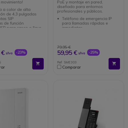
 movimiento!
PoE y montaje en pared,
diseñado para entornos
a a color de alta
profesionales y públicos.
ión de 4,3 pulgadas
ntas SIP
Teléfono de emergencia IP
as de función
para llamadas rápidas e
SB para casco o llave
inmediatas
i)
Alimentación PoE para una
tos GB
instalación simplificada sin
uye fuente alimentación
fuente de alimentación
ble en Color Blanco
Montaje en pared ideal para
79,95 €
entornos públicos y
 €
59,95 €
-23%
-25%
s/Iva
s/Iva
profesionales
Llamada automática al
5
Ref: SME303
descolgar el auricular
rar
Comparar
Carcasa antibacteriana para
una mayor seguridad
higiénica
Compatible con sistemas SIP y
las principales PBX IP