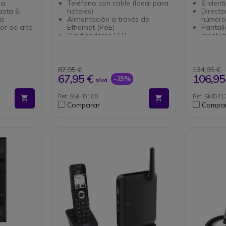
na
Teléfono con cable (Ideal para
6 ident
asta 6
hoteles)
Directo
as
Alimentación a través de
número
or de alta
Ethernet (PoE)
Pantall
2 indicadores LED
resoluc
26 botones (4 botones de
Señal d
RTP
función programables)
Conmut
 Gigabit
Compatible con audífonos
con 2 p
(HAC)
Versión
87,95 €
134,95 €
1 cuenta SIP
tambié
67,95 €
106,95
-23%
s/Iva
Compatible con las principales
plataformas de telefonía IP
Ref: SMHD100
Ref: SMD71
Comparar
Compa