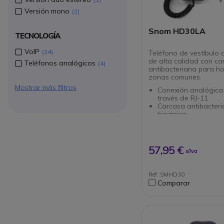
Versión mono
2
Snom HD30LA
TECNOLOGÍA
VoIP
24
Teléfono de vestíbulo 
de alta calidad con ca
Teléfonos analógicos
4
antibacteriana para ho
zonas comunes.
Mostrar más filtros
Conexión analógica
través de RJ-11
Carcasa antibacteri
higiénica
Discado directo aut
descolgar
Panel frontal person
(branding)
57,95 €
s/Iva
Tres botones de au
programables
Distribución de la s
Ref: SMHD30
llamada
Comparar
LED de silencio y al
Compatible con aud
(HAC)
Se puede montar en
en la pared