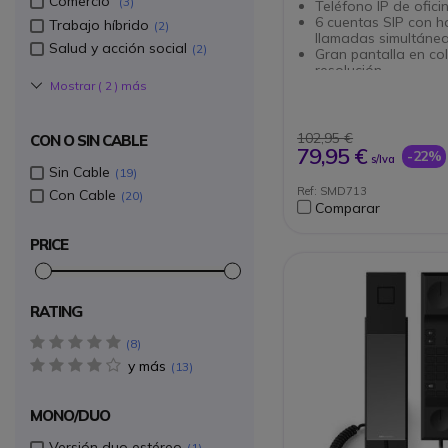
Comercio
3
Teléfono IP de ofici
6 cuentas SIP con h
Trabajo híbrido
2
llamadas simultáne
Salud y acción social
2
Gran pantalla en col
resolución
Audio HD
Mostrar (
2
) más
Seguridad TLS y S
2 puertos Ethernet 1
102,95 €
CON O SIN CABLE
79,95 €
-22%
s/Iva
Sin Cable
19
Ref: SMD713
Con Cable
20
Comparar
PRICE
RATING
5 star(s)
8
y más
4 star(s)
13
MONO/DUO
Versión duo estéreo
1