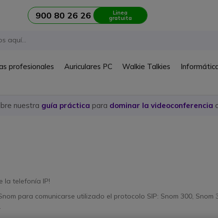
Linea
900 80 26 26
gratuita
as profesionales
Auriculares PC
Walkie Talkies
Informátic
ubre nuestra
guía práctica
para
dominar la videoconferencia
c
la telefonía IP!
Snom para comunicarse utilizado el protocolo SIP: Snom 300, Snom 3
.