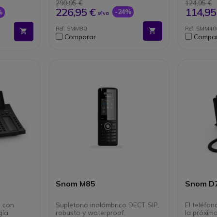
aislado): Botón de alarma
Direcci
299,95 €
124,95 €
programable
Hasta 
226,95 €
114,95
-24%
%
s/Iva
Compatible con base M300,
inalámb
M700 y M900
hasta 
Ref: SMM80
Ref: SMM40
simult
Comparar
Compa
Snom M85
Snom D
l con
Supletorio inalámbrico DECT SIP,
El teléfo
gía
robusto y waterproof.
la próxim