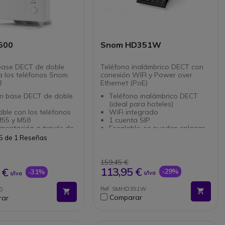
500
Snom HD351W
base DECT de doble
Teléfono inalámbrico DECT con
a los teléfonos Snom
conexión WIFI y Power over
8
Ethernet (PoE)
ón base DECT de doble
Teléfono inalámbrico DECT
(ideal para hoteles)
ble con los teléfonos
WiFi integrado
55 y M58
1 cuenta SIP
imentación a través de
Escalable: se pueden enlazar
t
hasta 4 microteléfonos
5 de 1 Reseñas
 hasta 10 teléfonos
Alimentación a través de
tualizaciones de
Ethernet (PoE)
e inalámbrico
9 indicadores LED
159,45 €
mulación de llamada
50 teclas (8 programables)
113,95 €
 €
-29%
-31%
s/Iva
s/Iva
tida
Compatible con todas las
48 cuentas SIP.
plataformas IP
Ref: SMHD351W
0
Compatible con audífonos
Comparar
rar