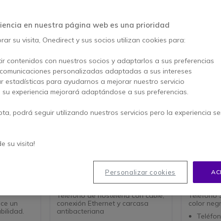
ulos 1-40 de 67
iencia en nuestra página web es una prioridad
ar su visita, Onedirect y sus socios utilizan cookies para:
ir contenidos con nuestros socios y adaptarlos a sus preferencias
 comunicaciones personalizadas adaptadas a sus intereses
ar estadísticas para ayudarnos a mejorar nuestro servicio
, su experiencia mejorará adaptándose a sus preferencias.
pta, podrá seguir utilizando nuestros servicios pero la experiencia s
de su visita!
Personalizar cookies
AC
Snom HD 100
Snom D
Teléfono de hostelería con cable,
Teléfono S
ece un
conexión Ethernet y carcasa
color neg
bilidad.
antibacteriana
Teléfo