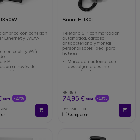
D350W
Snom HD30L
alámbrico con conexión
Teléfono SIP con marcación
er Ethernet y WLAN
automática, carcasa
antibacteriana y frontal
personalizable: ideal para
o con cable y Wifi
hoteles
ado
a SIP
Marcación automática al
ación a través de
descolgar a destino
t (PoE)
especificado
adores LED
Sin teclado, marcación
ones (8 programables)
imposible
a antibacteriana
Carcasa antibacteriana para
ible con audífonos
mayor higiene
85,95 €
Frontal personalizable
€
74,95 €
-27%
-13%
s/Iva
s/Iva
3 teclas de función
programables
350W
Ref: SMHD30L
Compatible con Power over
rar
Comparar
Ethernet (PoE)
Montaje en pared o
sobremesa
Sin almacenamiento de datos
personales (cumple con RGPD)