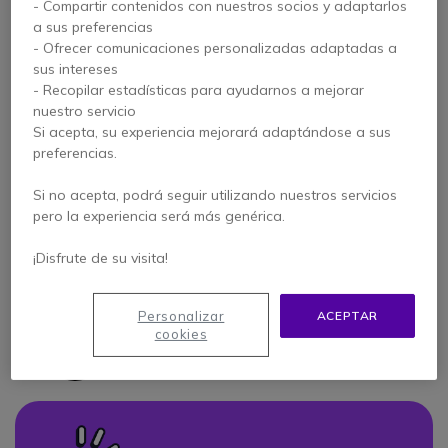
- Compartir contenidos con nuestros socios y adaptarlos
ASESORAMIENTO EXPERTO
a sus preferencias
Icon
Llámenos para recibir ayuda
- Ofrecer comunicaciones personalizadas adaptadas a
sus intereses
- Recopilar estadísticas para ayudarnos a mejorar
3000 PRODUCTOS EN STOCK
Icon
nuestro servicio
Todos los productos de telecomunicación
Si acepta, su experiencia mejorará adaptándose a sus
preferencias.
ENTREGA EXPRESS EN 24H
Icon
Si no acepta, podrá seguir utilizando nuestros servicios
95% de pedidos en el mismo día
pero la experiencia será más genérica.
POSTVENTA EXCELENTE
¡Disfrute de su visita!
Icon
Gestión ágil y efectiva
Personalizar
ACEPTAR
cookies
PAGO SEGURO
Icon
Compra 100% segura