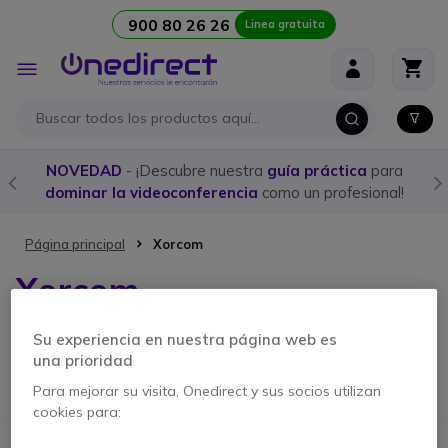
900 80 26 26
Linea gratuita
Ir al contenido
Toggle
Nav
NOVEDAD
- ¡Descubre nuestra
guía práctica
para
dominar la videoconferencia
como un profesional!
Página principal
Xorcom
Xorcom
Su experiencia en nuestra página web es
No podemos encontrar productos que coincida con la
una prioridad
selección.
Para mejorar su visita, Onedirect y sus socios utilizan
cookies para: