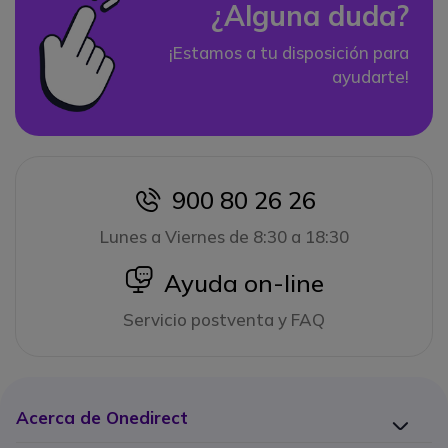
¿Alguna duda?
¡Estamos a tu disposición para
ayudarte!
900 80 26 26
icon
Lunes a Viernes de 8:30 a 18:30
icon
Ayuda on-line
Servicio postventa y FAQ
Acerca de Onedirect