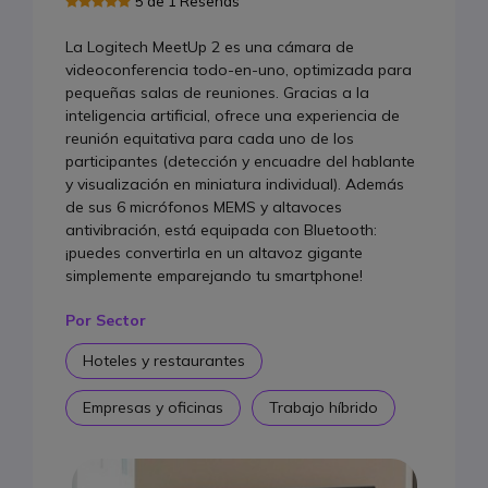
5 de 1 Reseñas
La mejor cámara plug & play
La Logitech MeetUp 2 es una cámara de
videoconferencia todo-en-uno, optimizada para
La mejor solución escalable
pequeñas salas de reuniones. Gracias a la
Mejor barra de doble cámara
inteligencia artificial, ofrece una experiencia de
reunión equitativa para cada uno de los
Ideal para salas medianas
participantes (detección y encuadre del hablante
y visualización en miniatura individual). Además
La mejor cámara Android autónoma
de sus 6 micrófonos MEMS y altavoces
La mejor barra de vídeo con función para
antivibración, está equipada con Bluetooth:
compartir contenido
¡puedes convertirla en un altavoz gigante
simplemente emparejando tu smartphone!
Tabla comparativa
FAQ
Por Sector
Hoteles y restaurantes
Empresas y oficinas
Trabajo híbrido