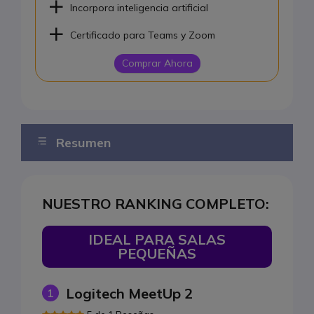
Incorpora inteligencia artificial
Certificado para Teams y Zoom
Comprar Ahora
Resumen
Nuestro podio
NUESTRO RANKING COMPLETO:
Top 10
Ideal para salas pequeñas
IDEAL PARA SALAS
PEQUEÑAS
Mejor cámara 360°
Mejor barra de vídeo todo en uno
Logitech MeetUp 2
1
Ideal para salas grandes