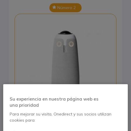
Número 2
Su experiencia en nuestra página web es
una prioridad
Para mejorar su visita, Onedirect y sus socios utilizan
Meeting Owl 3
cookies para:
5 de 3 Reseñas