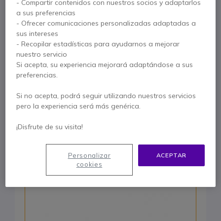
- Compartir contenidos con nuestros socios y adaptarlos
a sus preferencias
1.339,75 €
- Ofrecer comunicaciones personalizadas adaptadas a
1.090,95 €
s/Iva
sus intereses
Cámara panorámica 360°: cubre todas las
- Recopilar estadísticas para ayudarnos a mejorar
salas
nuestro servicio
Si acepta, su experiencia mejorará adaptándose a sus
Conexión Plug & Play en USB-C
preferencias.
Si no acepta, podrá seguir utilizando nuestros servicios
pero la experiencia será más genérica.
Comprar Ahora
¡Disfrute de su visita!
Número 3
Personalizar
ACEPTAR
cookies