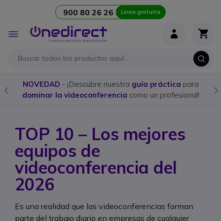
900 80 26 26
Linea gratuita
Ir al contenido
Toggle
Nav
Compra aquí los
mejores Walkies con licencia
y
programación personalizada
TOP 10 – Los mejores
equipos de
videoconferencia del
2026
Es una realidad que las videoconferencias forman
parte del trabajo diario en empresas de cualquier