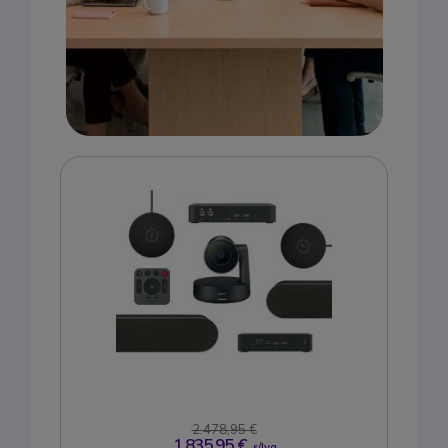
2.478,95 €
1.835,95 €
s/Iva