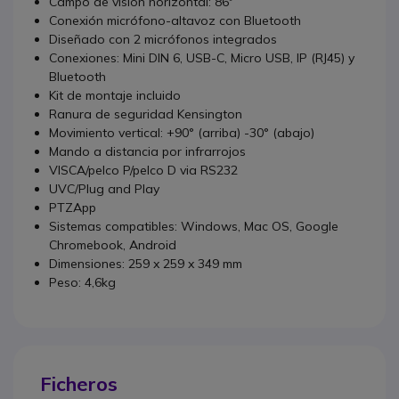
Campo de visión horizontal: 86º
Conexión micrófono-altavoz con Bluetooth
Diseñado con 2 micrófonos integrados
Conexiones: Mini DIN 6, USB-C, Micro USB, IP (RJ45) y
Bluetooth
Kit de montaje incluido
Ranura de seguridad Kensington
Movimiento vertical: +90° (arriba) -30° (abajo)
Mando a distancia por infrarrojos
VISCA/pelco P/pelco D via RS232
UVC/Plug and Play
PTZApp
Sistemas compatibles: Windows, Mac OS, Google
Chromebook, Android
Dimensiones: 259 x 259 x 349 mm
Peso: 4,6kg
Ficheros