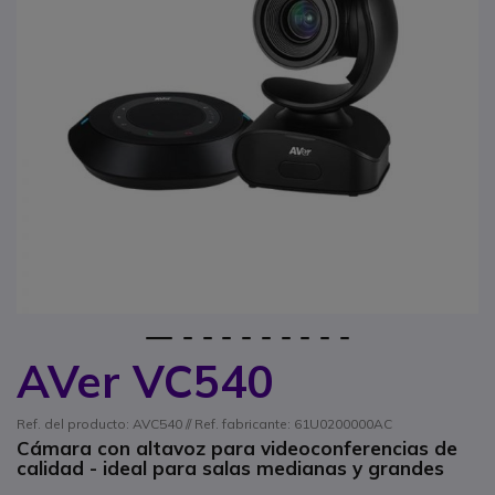
1
2
3
4
5
6
7
8
9
10
AVer VC540
Saltar al comienzo de la galería de imágenes
Ref. del producto: AVC540 // Ref. fabricante: 61U0200000AC
Cámara con altavoz para videoconferencias de
calidad - ideal para salas medianas y grandes