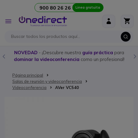
900 80 26 26
Linea gratuita
Ir al contenido
Toggle
Nav
NOVEDAD
- ¡Descubre nuestra
guía práctica
para
dominar la videoconferencia
como un profesional!
Página principal
Salas de reunión y videoconferencia
Videoconferencia
AVer VC540
Saltar al final de la galería de imágenes