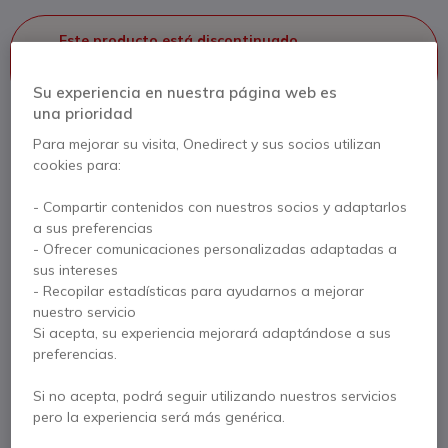
Este producto está discontinuado
Este producto está reemplazado por
AVer VC520
Pro2
Su experiencia en nuestra página web es
una prioridad
Para mejorar su visita, Onedirect y sus socios utilizan
cookies para:
AVer VC520 Pro2
1.199,95 €
- Compartir contenidos con nuestros socios y adaptarlos
1.084,95 €
s/Iva
a sus preferencias
- Ofrecer comunicaciones personalizadas adaptadas a
Ver producto alternativo
sus intereses
- Recopilar estadísticas para ayudarnos a mejorar
nuestro servicio
Si acepta, su experiencia mejorará adaptándose a sus
preferencias.
Contacte a nuestros expertos -
Linea gratuita
900 80 26 26
F.A.Q
Live Chat
Si no acepta, podrá seguir utilizando nuestros servicios
pero la experiencia será más genérica.