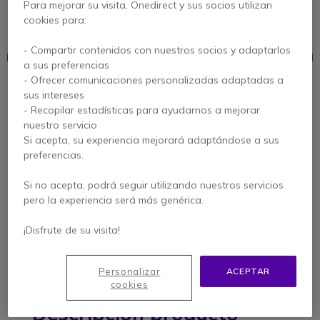
Para mejorar su visita, Onedirect y sus socios utilizan
dispositivos
cookies para:
- Compartir contenidos con nuestros socios y adaptarlos
Este producto está discontinuado
a sus preferencias
- Ofrecer comunicaciones personalizadas adaptadas a
Para satisfacer mejor sus necesidades, le ofrecemos una lista
sus intereses
de productos similares
- Recopilar estadísticas para ayudarnos a mejorar
nuestro servicio
Si acepta, su experiencia mejorará adaptándose a sus
Ver productos similares
preferencias.
Si no acepta, podrá seguir utilizando nuestros servicios
Contacte a nuestros expertos -
Linea gratuita
pero la experiencia será más genérica.
900 80 26 26
F.A.Q
Live Chat
¡Disfrute de su visita!
Personalizar
ACEPTAR
cookies
Descripción producto