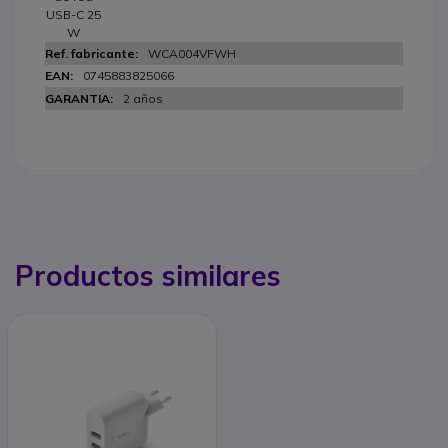
USB-C 25
W
WCA004VFWH
0745883825066
2 años
Productos similares