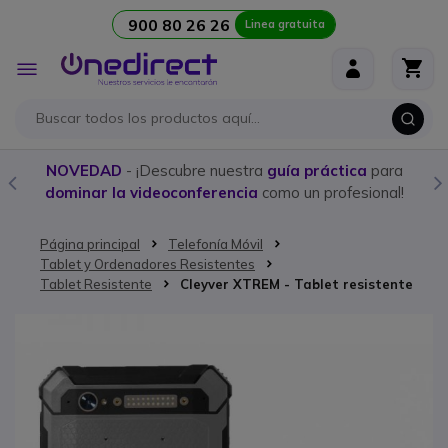
900 80 26 26
Linea gratuita
Ir al contenido
Toggle
Nav
NOVEDAD
- ¡Descubre nuestra
guía práctica
para
dominar la videoconferencia
como un profesional!
Página principal
Telefonía Móvil
Tablet y Ordenadores Resistentes
Tablet Resistente
Cleyver XTREM - Tablet resistente
Saltar al final de la galería de imágenes