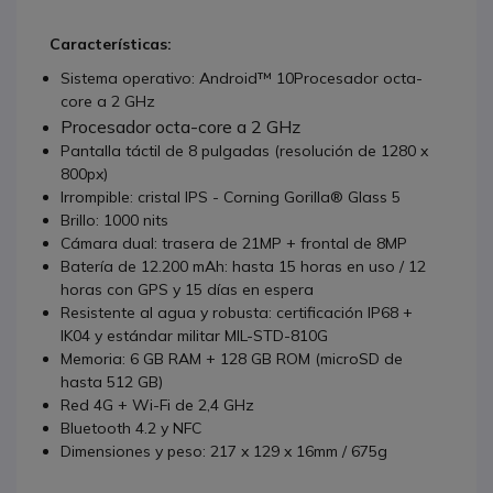
Características:
Sistema operativo: Android™ 10
Procesador octa-
core a 2 GHz
Procesador octa-core a 2 GHz
Pantalla táctil de 8 pulgadas (resolución de 1280 x
800px)
Irrompible: cristal IPS - Corning Gorilla® Glass 5
Brillo: 1000 nits
Cámara dual: trasera de 21MP + frontal de 8MP
Batería de 12.200 mAh: hasta 15 horas en uso / 12
horas con GPS y 15 días en espera
Resistente al agua y robusta: certificación IP68 +
IK04 y estándar militar MIL-STD-810G
Memoria: 6 GB RAM + 128 GB ROM (microSD de
hasta 512 GB)
Red 4G + Wi-Fi de 2,4 GHz
Bluetooth 4.2 y NFC
Dimensiones y peso: 217 x 129 x 16mm / 675g