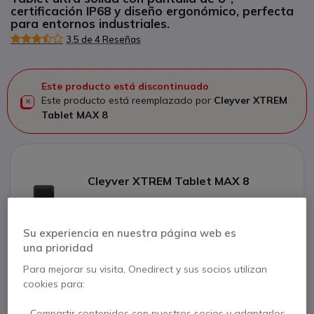
certificación IP68 y diseño ergonómico, perfecta
para entornos industriales.
3.5 de 4 Reseñas
Este producto está discontinuado
Este producto está reemplazado por
Cleyver XTREM
Tablet MAX 8
Cleyver XTREM Tablet MAX 8
549,95 €
s/Iva
Ver producto alternativo
Su experiencia en nuestra página web es
una prioridad
Para mejorar su visita, Onedirect y sus socios utilizan
cookies para:
Contacte a nuestros expertos -
Linea gratuita
- Compartir contenidos con nuestros socios y adaptarlos