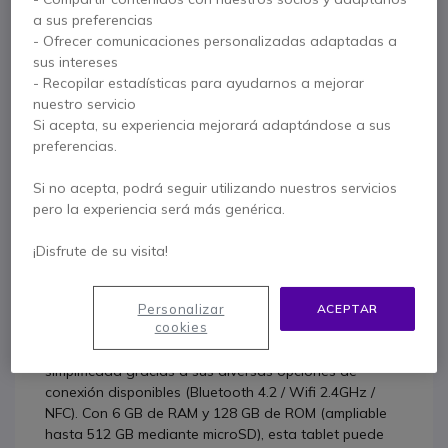
900 80 26 26
F.A.Q
Live Chat
a sus preferencias
- Ofrecer comunicaciones personalizadas adaptadas a
sus intereses
- Recopilar estadísticas para ayudarnos a mejorar
nuestro servicio
Si acepta, su experiencia mejorará adaptándose a sus
Descripción producto
preferencias.
Si no acepta, podrá seguir utilizando nuestros servicios
Cleyver XTREM
pero la experiencia será más genérica.
La tablet indestructible para
¡Disfrute de su visita!
entornos industriales
La
Cleyver XTREM
es una tablet robusta 4G diseñada
Personalizar
ACEPTAR
cookies
para entornos empresariales exigentes. Ejecutando
Android 10, ofrece una experiencia de usuario
simplificada gracias a sus diversas opciones de
conexión disponibles (Bluetooth 4.2 / Wifi 2.4GHz /
NFC). Con 6 GB de RAM y 128 GB de ROM (ampliable
hasta 512 GB mediante microSD), esta tablet puede