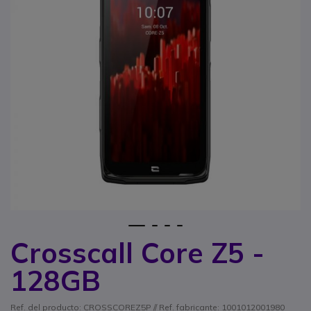
1
2
3
4
Crosscall Core Z5 -
Saltar al comienzo de la galería de imágenes
128GB
Ref. del producto: CROSSCOREZ5P // Ref. fabricante: 1001012001980