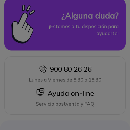
¿Alguna duda?
¡Estamos a tu disposición para
ayudarte!
900 80 26 26
icon
Lunes a Viernes de 8:30 a 18:30
icon
Ayuda on-line
Servicio postventa y FAQ