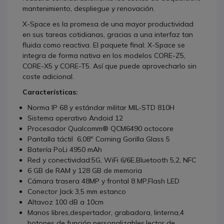
mantenimiento, despliegue y renovación.
X-Space es la promesa de una mayor productividad
en sus tareas cotidianas, gracias a una interfaz tan
fluida como reactiva. El paquete final: X-Space se
integra de forma nativa en los modelos CORE-Z5,
CORE-X5 y CORE-T5. Así que puede aprovecharlo sin
coste adicional.
Características:
Norma IP 68 y estándar militar MIL-STD 810H
Sistema operativo Andoid 12
Procesador Qualcomm® QCM6490 octocore
Pantalla táctil 6,08" Corning Gorilla Glass 5
Batería PoLi 4950 mAh
Red y conectividad:5G, WiFi 6/6E,Bluetooth 5,2, NFC
6 GB de RAM y 128 GB de memoria
Cámara trasera 48MP y frontal 8 MP,Flash LED
Conector Jack 3,5 mm estanco
Altavoz 100 dB a 10cm
Manos libres,despertador, grabadora, linterna,4
botones de función personalizables,lector de