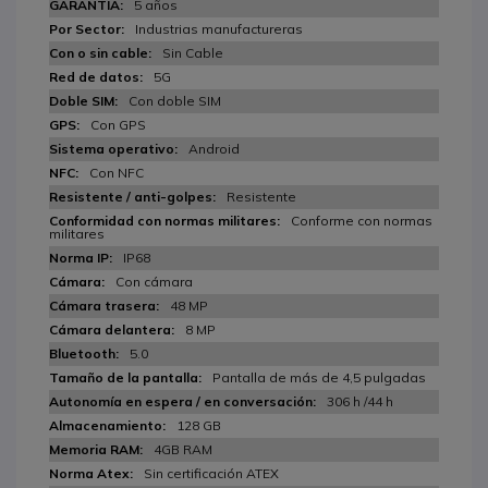
5 años
Industrias manufactureras
Sin Cable
5G
Con doble SIM
Con GPS
Android
Con NFC
Resistente
Conforme con normas
militares
IP68
Con cámara
48 MP
8 MP
5.0
Pantalla de más de 4,5 pulgadas
306 h /44 h
128 GB
4GB RAM
Sin certificación ATEX