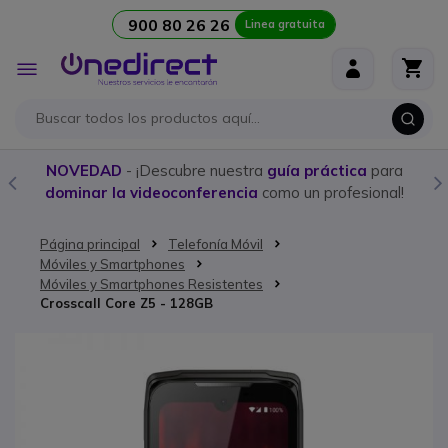
900 80 26 26
Linea gratuita
Ir al contenido
Toggle
Nav
NOVEDAD
- ¡Descubre nuestra
guía práctica
para
dominar la videoconferencia
como un profesional!
Página principal
Telefonía Móvil
Móviles y Smartphones
Móviles y Smartphones Resistentes
Crosscall Core Z5 - 128GB
Saltar al final de la galería de imágenes