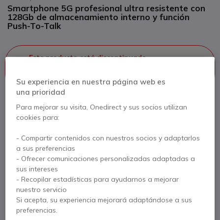
Smartphone 5G profesional ultra resistente con
128Gb de almacenamiento interno y función
Push-To-Talk
Este producto está discontinuado
Este producto está reemplazado por
Crosscall Core
Z5 128Go
Su experiencia en nuestra página web es
una prioridad
Para mejorar su visita, Onedirect y sus socios utilizan
cookies para:
Crosscall Core Z5 128Go
- Compartir contenidos con nuestros socios y adaptarlos
648,95 €
496,95 €
a sus preferencias
s/Iva
- Ofrecer comunicaciones personalizadas adaptadas a
Ver producto alternativo
sus intereses
- Recopilar estadísticas para ayudarnos a mejorar
nuestro servicio
Si acepta, su experiencia mejorará adaptándose a sus
preferencias.
Contacte a nuestros expertos -
Linea gratuita