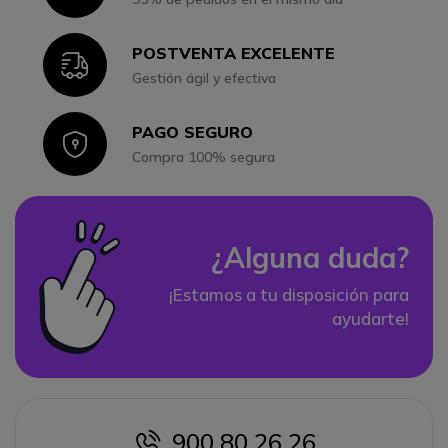
POSTVENTA EXCELENTE
Icon
Gestión ágil y efectiva
PAGO SEGURO
Icon
Compra 100% segura
¿Alguna duda?
¡Estamos a tu disposición para
ayudarte!
900 80 26 26
icon