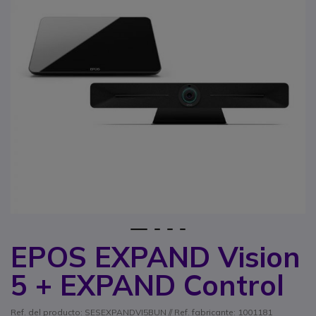
1
2
3
4
EPOS EXPAND Vision
Saltar al comienzo de la galería de imágenes
5 + EXPAND Control
Ref. del producto: SESEXPANDVI5BUN // Ref. fabricante: 1001181