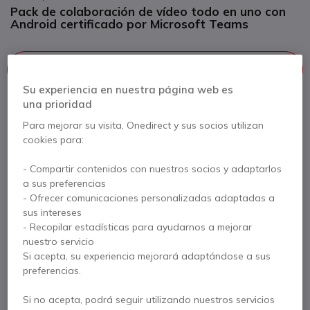
Pack de colaboración de vídeo todo en uno con
Android certificado por Microsoft Teams
Este producto está discontinuado
Su experiencia en nuestra página web es
una prioridad
Para satisfacer mejor sus necesidades, le ofrecemos una lista
de productos similares
Para mejorar su visita, Onedirect y sus socios utilizan
cookies para:
Ver productos similares
- Compartir contenidos con nuestros socios y adaptarlos
a sus preferencias
- Ofrecer comunicaciones personalizadas adaptadas a
Contacte a nuestros expertos -
Linea gratuita
sus intereses
900 80 26 26
F.A.Q
Live Chat
- Recopilar estadísticas para ayudarnos a mejorar
nuestro servicio
Si acepta, su experiencia mejorará adaptándose a sus
preferencias.
Si no acepta, podrá seguir utilizando nuestros servicios