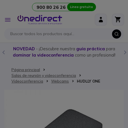
900 80 26 26
Linea gratuita
Ir al contenido
Toggle
Nav
NOVEDAD
- ¡Descubre nuestra
guía práctica
para
dominar la videoconferencia
como un profesional!
Página principal
Salas de reunión y videoconferencia
Videoconferencia
Webcams
HUDLLY ONE
Saltar al final de la galería de imágenes