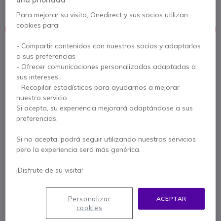
Para mejorar su visita, Onedirect y sus socios utilizan
cookies para:
Este producto está discontinuado
- Compartir contenidos con nuestros socios y adaptarlos
Para satisfacer mejor sus necesidades, le ofrecemos una lista
a sus preferencias
de productos similares
- Ofrecer comunicaciones personalizadas adaptadas a
sus intereses
Ver productos similares
- Recopilar estadísticas para ayudarnos a mejorar
nuestro servicio
Si acepta, su experiencia mejorará adaptándose a sus
preferencias.
Contacte a nuestros expertos -
Linea gratuita
Si no acepta, podrá seguir utilizando nuestros servicios
900 80 26 26
F.A.Q
Live Chat
pero la experiencia será más genérica.
¡Disfrute de su visita!
Personalizar
ACEPTAR
Descripción producto
cookies