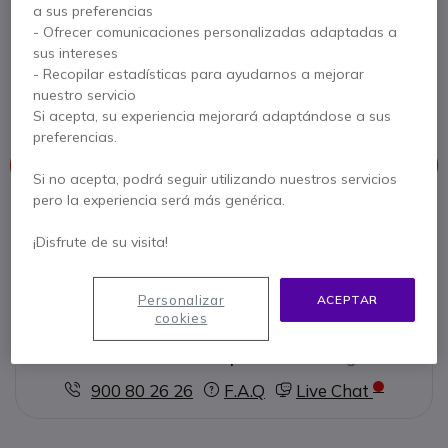
a sus preferencias
- Ofrecer comunicaciones personalizadas adaptadas a
Ref. del producto: IRID9555BATHC // Ref. fabricante: IRIACIRBAT41101
sus intereses
Batería recargable de alta capacidad para
Iridium 9555
- Recopilar estadísticas para ayudarnos a mejorar
nuestro servicio
5 de 1 Reseñas
Si acepta, su experiencia mejorará adaptándose a sus
preferencias.
Este producto está discontinuado
Si no acepta, podrá seguir utilizando nuestros servicios
pero la experiencia será más genérica.
Para satisfacer mejor sus necesidades, le ofrecemos una lista
de productos similares
¡Disfrute de su visita!
Ver productos similares
Personalizar
ACEPTAR
cookies
Contacte a nuestros expertos -
Linea gratuita
900 80 26 26
F.A.Q
Live Chat