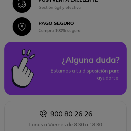
Icon
Gestión ágil y efectiva
PAGO SEGURO
Icon
Compra 100% segura
¿Alguna duda?
¡Estamos a tu disposición para
ayudarte!
900 80 26 26
icon
Lunes a Viernes de 8:30 a 18:30