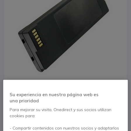
Su experiencia en nuestra página web es
1
una prioridad
Batería de litio de
Saltar al comienzo de la galería de imágenes
Para mejorar su visita, Onedirect y sus socios utilizan
alta capacidad
cookies para:
Iridium 9555
- Compartir contenidos con nuestros socios y adaptarlos