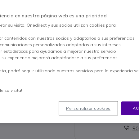
iencia en nuestra página web es una prioridad
Este producto está dis
ar su visita, Onedirect y sus socios utilizan cookies para:
Este producto está ree
ir contenidos con nuestros socios y adaptarlos a sus preferencias
 comunicaciones personalizadas adaptadas a sus intereses
ar estadísticas para ayudarnos a mejorar nuestro servicio
Jabra E
, su experiencia mejorará adaptándose a sus preferencias.
341,95 €
232,9
pta, podrá seguir utilizando nuestros servicios pero la experiencia s
Ver produ
de su visita!
Personalizar cookies
AC
Contacte
90