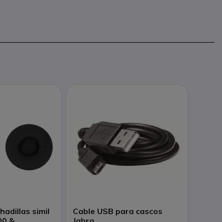
adillas simil
Cable USB para cascos
00 &
Jabra