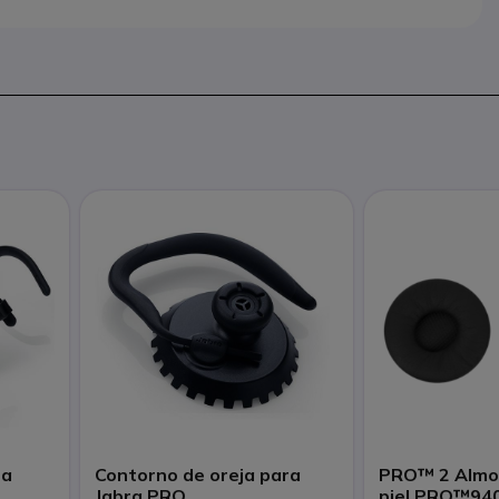
ra
Contorno de oreja para
PRO™ 2 Almoh
Jabra PRO
piel PRO™94