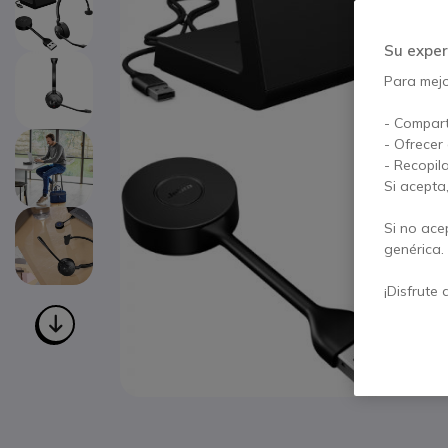
Su exper
Para mejor
- Compart
- Ofrecer
- Recopil
Si acepta
Si no ace
genérica.
¡Disfrute 
Saltar al comienzo de la galería de imágenes