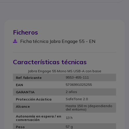
Ficheros
Ficha técnica Jabra Engage 55 - EN
Características técnicas
Jabra Engage 55 Mono MS USB-A con base
9553-455-111
Ref. fabricante
5706991025255
EAN
2 años
GARANTIA
SafeTone 2.0
Protección Acústica
Hasta 150 m (dependiendo
Alcance
del entorno)
Autonomía en espera / en
13 h
conversación
57 g
Peso