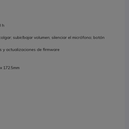
3 h
olgar; subir/bajar volumen; silenciar el micrófono; botón
os y actualizaciones de firmware
6 x 172.5mm