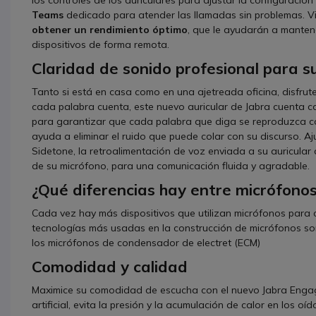
los controles de los auriculares para ajustar la configuración
Teams
dedicado para atender las llamadas sin problemas. Vi
obtener un rendimiento óptimo
, que le ayudarán a mantene
dispositivos de forma remota.
Claridad de sonido profesional para s
Tanto si está en casa como en una ajetreada oficina, disfru
cada palabra cuenta, este nuevo auricular de Jabra cuenta 
para garantizar que cada palabra que diga se reproduzca con
ayuda a eliminar el ruido que puede colar con su discurso. Aj
Sidetone, la retroalimentación de voz enviada a su auricular 
de su micrófono, para una comunicación fluida y agradable.
¿Qué diferencias hay entre micrófon
Cada vez hay más dispositivos que utilizan micrófonos para c
tecnologías más usadas en la construcción de micrófonos so
los micrófonos de condensador de electret (ECM)
Comodidad y calidad
Maximice su comodidad de escucha con el nuevo Jabra Engage 
artificial, evita la presión y la acumulación de calor en los 