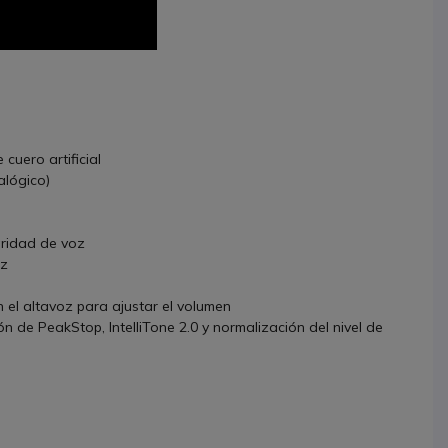
cuero artificial
alógico)
aridad de voz
Hz
n el altavoz para ajustar el volumen
 de PeakStop, IntelliTone 2.0 y normalización del nivel de