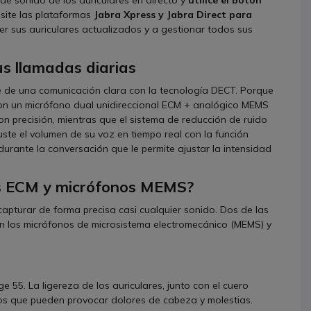
 de sonido de los auriculares en directo y
utilice el botón
site las plataformas
Jabra Xpress y Jabra Direct para
r sus auriculares actualizados y a gestionar todos sus
us llamadas diarias
te de una comunicación clara con la tecnología DECT. Porque
con un micrófono dual unidireccional ECM + analógico MEMS
 precisión, mientras que el sistema de reducción de ruido
uste el volumen de su voz en tiempo real con la función
durante la conversación que le permite ajustar la intensidad
os ECM y micrófonos MEMS?
apturar de forma precisa casi cualquier sonido. Dos de las
n los micrófonos de microsistema electromecánico (MEMS) y
55. La ligereza de los auriculares, junto con el cuero
oídos que pueden provocar dolores de cabeza y molestias.