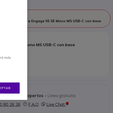
continuado
mplazado por
Jabra Engage 55 SE Mono MS USB-C con base
ngage 55 SE Mono MS USB-C con base
5 €
erá más
s/Iva
cto alternativo
EPTAR
 a nuestros expertos -
Linea gratuita
0 80 26 26
F.A.Q
Live Chat