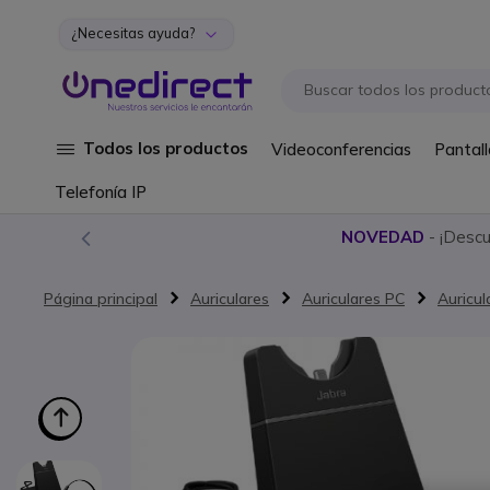
¿Necesitas ayuda?
Ir al contenido
Todos los productos
Videoconferencias
Pantall
Telefonía IP
NOVEDAD
- ¡Desc
Página principal
Auriculares
Auriculares PC
Auricul
Saltar al final de la galería de imágenes