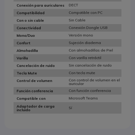
DECT
Conexión para auriculares
Compatible con PC
Compatibilidad
Sin Cable
Con o sin cable
Conexión Dongle USB
Conectividad
Versión mono
Mono/Duo
Sujeción diadema
Confort
Con almohadillas de Piel
Almohadilla
Con varilla retráctil
Varilla
Sin cancelación de ruido
Cancelación de ruido
Con tecla mute
Tecla Mute
Con control de volumen en el
Control de volumen
auricular
Con función conferencia
Función conferencia
Microsoft Teams
Compatible con
Adaptador de carga
Sí
incluido