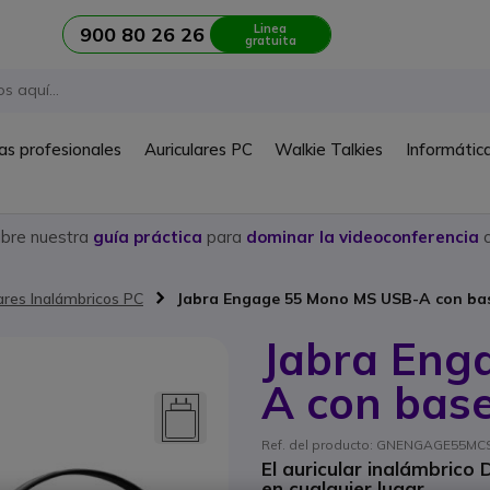
Linea
900 80 26 26
gratuita
as profesionales
Auriculares PC
Walkie Talkies
Informátic
ubre nuestra
guía práctica
para
dominar la videoconferencia
c
ares Inalámbricos PC
Jabra Engage 55 Mono MS USB-A con ba
Jabra Eng
A con bas
Ref. del producto: GNENGAGE55MCS /
El auricular inalámbrico
en cualquier lugar