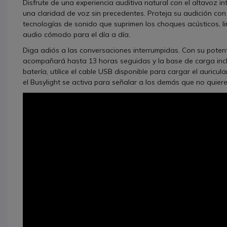
Disfrute de una experiencia auditiva natural con el altavoz 
una claridad de voz sin precedentes. Proteja su audición co
tecnologías de sonido que suprimen los choques acústicos, li
audio cómodo para el día a día.
Diga adiós a las conversaciones interrumpidas. Con su potente
acompañará hasta 13 horas seguidas y la base de carga incluid
batería, utilice el cable USB disponible para cargar el auric
el Busylight se activa para señalar a los demás que no quier