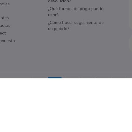
devolución?
nales
¿Qué formas de pago puedo
usar?
entes
¿Cómo hacer seguimiento de
uctos
un pedido?
ect
supuesto
Aceptamos
Política de cookies
Aviso legal