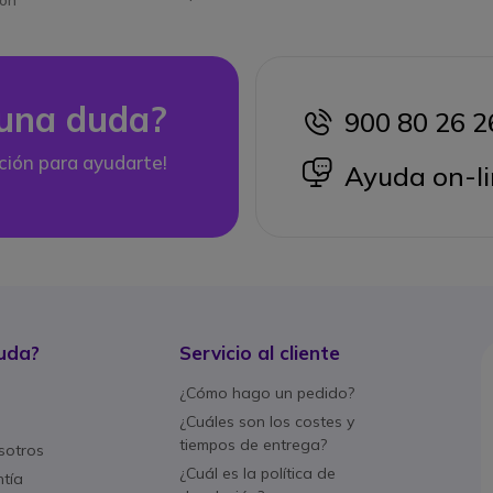
ión
una duda?
900 80 26 2
icon
ción para ayudarte!
icon
Ayuda on-li
uda?
Servicio al cliente
¿Cómo hago un pedido?
¿Cuáles son los costes y
tiempos de entrega?
sotros
¿Cuál es la política de
ntía