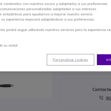
ir contenidos con nuestros socios y adaptarlos a sus preferencias
 comunicaciones personalizadas adaptadas a sus intereses
Este producto está dis
ar estadísticas para ayudarnos a mejorar nuestro servicio
Este producto está ree
, su experiencia mejorará adaptándose a sus preferencias.
pta, podrá seguir utilizando nuestros servicios pero la experiencia s
Jabra E
de su visita!
178,95 €
116,9
Ver produ
Personalizar cookies
AC
Contacte
90