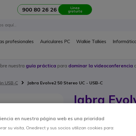
Linea
900 80 26 26
gratuita
as profesionales
Auriculares PC
Walkie Talkies
Informátic
ubre nuestra
guía práctica
para
dominar la videoconferencia
c
ón USB-C
Jabra Evolve2 50 Stereo UC - USB-C
Jabra Evol
USB-C
iencia en nuestra página web es una prioridad
Ref. del producto: GNEVOL250DC // R
ar su visita, Onedirect y sus socios utilizan cookies para:
Auriculares para PC y te