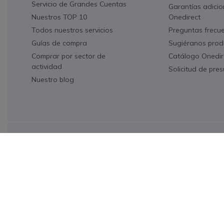
Servicio de Grandes Cuentas
Garantías adicio
Nuestros TOP 10
Onedirect
Todos nuestros servicios
Preguntas frecu
Guías de compra
Sugiéranos prod
Comprar por sector de
Catálogo Onedir
actividad
Solicitud de pre
Nuestro blog
Icon
Realice el pago de forma fácil y segura
Onedirect, una empresa del Grupo INCEPT
Condiciones generales de venta
Política de Privacidad