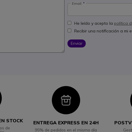
Email:
He leído y acepto la
política 
Recibir una notificación a mi
Enviar
con
Icon
EN STOCK
ENTREGA EXPRESS EN 24H
POSTV
os de
95% de pedidos en el mismo día
Gest