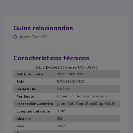
Guías relacionadas
Jabra Evolve2
Características técnicas
Jabra Evolve2 50 Stereo UC - USB-C
25089-989-899
Ref. fabricante
5706991027419
EAN
2 años
GARANTIA
Comercio , Transporte y logística
Por Sector
Jabra SafeTone, PeakStop, G616
Protección Acústica
1.2m
Longitud del cable
30m
Alcance
149g
Peso