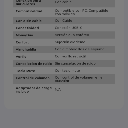
Conexión para
Con cable
auriculares
Compatible con PC, Compatible
Compatibilidad
con móviles
Con Cable
Con o sin cable
Conexión USB-C
Conectividad
Versión duo estéreo
Mono/Duo
Sujeción diadema
Confort
Con almohadillas de espuma
Almohadilla
Con varilla retráctil
Varilla
Sin cancelación de ruido
Cancelación de ruido
Con tecla mute
Tecla Mute
Con control de volumen en el
Control de volumen
auricular
Adaptador de carga
N/A
incluido