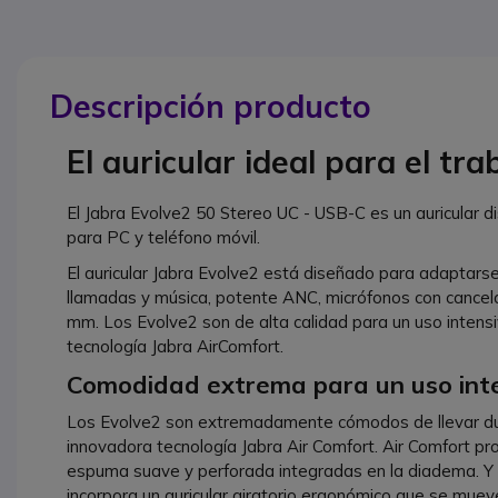
Descripción producto
El auricular ideal para el tra
El Jabra Evolve2 50 Stereo UC - USB-C es un auricular 
para PC y teléfono móvil.
El auricular Jabra Evolve2 está diseñado para adaptarse 
llamadas y música, potente ANC, micrófonos con cancela
mm. Los Evolve2 son de alta calidad para un uso intens
tecnología Jabra AirComfort.
Comodidad extrema para un uso int
Los Evolve2 son extremadamente cómodos de llevar dur
innovadora tecnología Jabra Air Comfort. Air Comfort p
espuma suave y perforada integradas en la diadema. Y
incorpora un auricular giratorio ergonómico que se mueve