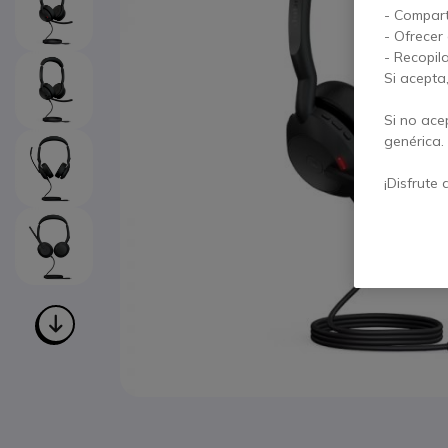
- Compart
- Ofrecer
- Recopil
Si acepta
Si no ace
genérica.
¡Disfrute 
Saltar al comienzo de la galería de imágenes