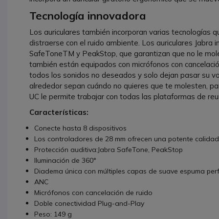
Tecnología innovadora
Los auriculares también incorporan varias tecnologías q
distraerse con el ruido ambiente. Los auriculares Jabra i
SafeToneTM y PeakStop, que garantizan que no le moles
también están equipados con micrófonos con cancelación 
todos los sonidos no deseados y solo dejan pasar su voz
alrededor sepan cuándo no quieres que te molesten, pa
UC le permite trabajar con todas las plataformas de reu
Características:
Conecte hasta 8 dispositivos
Los controladores de 28 mm ofrecen una potente calidad
Protección auditiva:Jabra SafeTone, PeakStop
Iluminación de 360°
Diadema única con múltiples capas de suave espuma per
ANC
Micrófonos con cancelación de ruido
Doble conectividad Plug-and-Play
Peso: 149 g