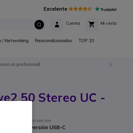
Excelente
Cuenta
Mi cesta
a / Networking
Reacondicionados
TOP 10
omo un profesional!
ve2 50 Stereo UC -
ef. fabricante: 25089-989-899
léfono móvil versión USB-C