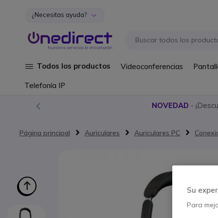
¿Necesitas ayuda?
Ir al contenido
Todos los productos
Videoconferencias
Pantall
Telefonía IP
NOVEDAD
- ¡Desc
Página principal
Auriculares
Auriculares PC
Conexi
Saltar al final de la galería de imágenes
Su exper
Para mejor