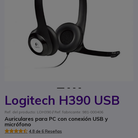
1
2
3
4
Logitech H390 USB
Saltar al comienzo de la galería de imágenes
Ref. del producto: LOH390 // Ref. fabricante: 981-000406
Auriculares para PC con conexión USB y
micrófono
4.8 de 6 Reseñas