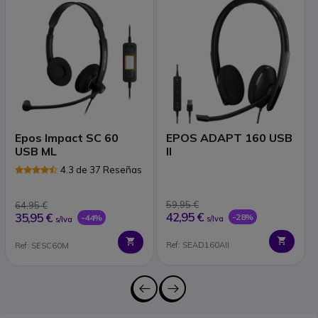
Epos Impact SC 60
EPOS ADAPT 160 USB
USB ML
II
4.3 de 37 Reseñas
59,95 €
64,95 €
42,95 €
35,95 €
-28%
-44%
s/Iva
s/Iva
Ref: SEAD160AII
Ref: SESC60M