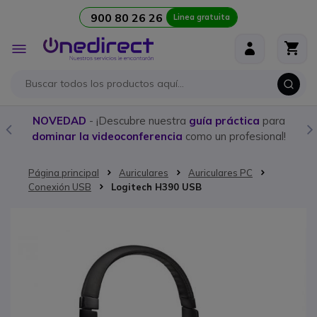
900 80 26 26
Linea gratuita
Ir al contenido
Toggle
Nav
DAD
- ¡Descubre nuestra
guía práctica
para
Compra a
r la videoconferencia
como un profesional!
Página principal
Auriculares
Auriculares PC
Conexión USB
Logitech H390 USB
Saltar al final de la galería de imágenes