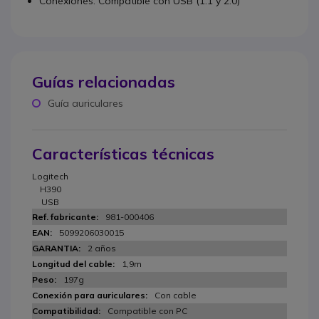
Conexiones: Compatible con USB (1.1 y 2.0)
Guías relacionadas
Guía auriculares
Características técnicas
Logitech
H390
USB
981-000406
5099206030015
2 años
1,9m
197g
Con cable
Compatible con PC