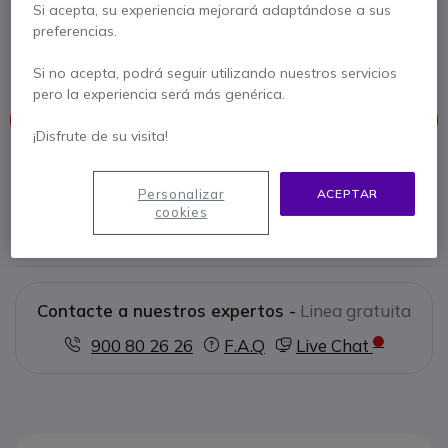
Si acepta, su experiencia mejorará adaptándose a sus
Ref. del producto: DYNMATF15 // Ref. fabricante: MATF15
preferencias.
Micro-auricular con tubo transparente para
walkie Dynascan F-15
Si no acepta, podrá seguir utilizando nuestros servicios
pero la experiencia será más genérica.
Este producto está discontinuado
¡Disfrute de su visita!
Para satisfacer mejor sus necesidades, le ofrecemos una lista
de productos similares
Personalizar
ACEPTAR
cookies
Ver productos similares
Contacte a nuestros expertos -
Linea gratuita
900 80 26 26
F.A.Q
Live Chat