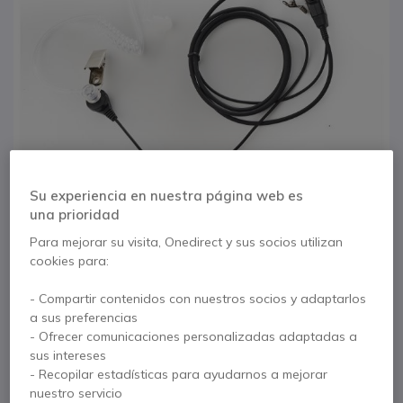
Su experiencia en nuestra página web es
una prioridad
Para mejorar su visita, Onedirect y sus socios utilizan
cookies para:
1
2
3
Micro-auricular
- Compartir contenidos con nuestros socios y adaptarlos
Saltar al comienzo de la galería de imágenes
a sus preferencias
Dynascan F-15 tubo
- Ofrecer comunicaciones personalizadas adaptadas a
sus intereses
transparente
- Recopilar estadísticas para ayudarnos a mejorar
nuestro servicio