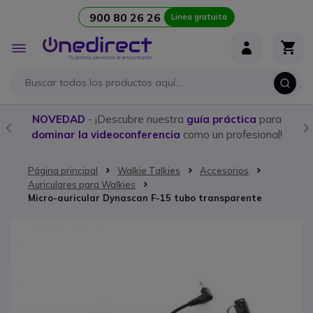
900 80 26 26
Linea gratuita
Ir al contenido
Toggle
Nav
NOVEDAD
- ¡Descubre nuestra
guía práctica
para
dominar la videoconferencia
como un profesional!
Página principal
Walkie Talkies
Accesorios
Auriculares para Walkies
Micro-auricular Dynascan F-15 tubo transparente
Saltar al final de la galería de imágenes