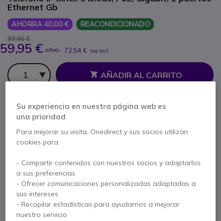
Ethernet Gb
AHORRA 40,00 €
REACONDICIONADO
99,95 €
59,95 €
s/Iva
-
72,54 €
Iva incl.
Cantidad
AÑADIR AL CARRITO
PRESUPUESTO EN 4 H
Su experiencia en nuestra página web es
una prioridad
10 productos
en stock
Entrega:
24/48 h
Para mejorar su visita, Onedirect y sus socios utilizan
cookies para:
2 años de garantía
del fabricante
- Compartir contenidos con nuestros socios y adaptarlos
Paga en 3 pagos de
24,18 €
Mostrar más
a sus preferencias
- Ofrecer comunicaciones personalizadas adaptadas a
sus intereses
- Recopilar estadísticas para ayudarnos a mejorar
nuestro servicio