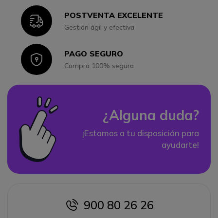
POSTVENTA EXCELENTE
Icon
Gestión ágil y efectiva
PAGO SEGURO
Icon
Compra 100% segura
¿Alguna duda?
¡Estamos a tu disposición para
ayudarte!
900 80 26 26
icon