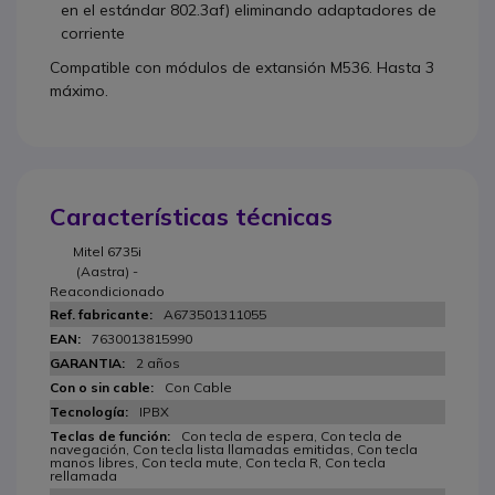
en el estándar 802.3af) eliminando adaptadores de
corriente
Compatible con módulos de extansión M536. Hasta 3
máximo.
Características técnicas
Mitel 6735i
(Aastra) -
Reacondicionado
A673501311055
7630013815990
2 años
Con Cable
IPBX
Con tecla de espera, Con tecla de
navegación, Con tecla lista llamadas emitidas, Con tecla
manos libres, Con tecla mute, Con tecla R, Con tecla
rellamada