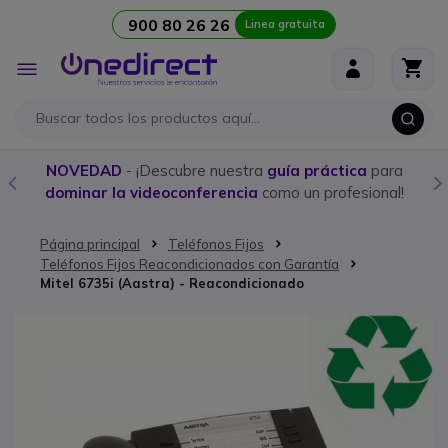
900 80 26 26
Linea gratuita
Ir al contenido
Toggle
Nav
NOVEDAD
- ¡Descubre nuestra
guía práctica
para
dominar la videoconferencia
como un profesional!
Página principal
Teléfonos Fijos
Teléfonos Fijos Reacondicionados con Garantía
Mitel 6735i (Aastra) - Reacondicionado
Saltar al final de la galería de imágenes