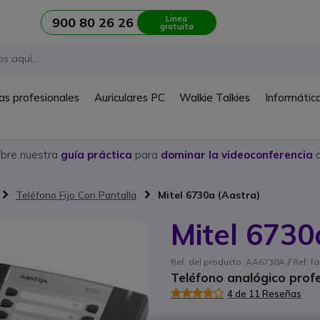
Linea
900 80 26 26
gratuita
as profesionales
Auriculares PC
Walkie Talkies
Informátic
ubre nuestra
guía práctica
para
dominar la videoconferencia
c
Teléfono Fijo Con Pantalla
Mitel 6730a (Aastra)
Mitel 6730
Ref. del producto: AA6730A // Ref. 
Teléfono analógico profe
4 de 11 Reseñas