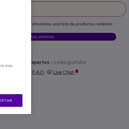
continuado
 necesidades, le ofrecemos una lista de productos similares
Ver productos similares
 a nuestros expertos -
Linea gratuita
erá más
0 80 26 26
F.A.Q
Live Chat
EPTAR