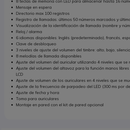
8 teclas de memoria con LED para almacenar hasta 16 núm
Mensaje en espera
Directorio max 100 registros
Registro de llamadas: últimos 50 números marcados y últi
Visualización de la identificación de llamada (nombre y nú
Reloj / alarma
6 idiomas disponibles: Inglés (predeterminado), francés, es
Clave de desbloqueo
3 niveles de ajuste del volumen del timbre: alto, bajo, silenci
8 melodías de llamada disponibles
Ajuste del volumen del auricular utilizando 4 niveles que s
Ajuste del volumen del altavoz para la función manos libres
LCD
Ajuste de volumen de los auriculares en 4 niveles que se m
Ajuste de la frecuencia de parpadeo del LED (300 ms por de
Ajuste de fecha y hora
Toma para auriculares
Montaje en pared con el kit de pared opcional