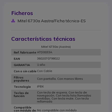
Ficheros
Mitel 6730a Aastra/Ficha técnica-ES
Características técnicas
Mitel 6730a (Aastra)
ATD0033A
Ref. fabricante
3602070798022
EAN
1 año
GARANTIA
Con Cable
Con o sin cable
Filtros
Con pantalla, Con manos libres
populares
IPBX
Tecnología
Con tecla de espera, Con tecla de
Teclas de
navegación, Con tecla lista llamadas
función
emitidas, Con tecla mute, Con tecla
rellamada
Compatible
No compatible con módulo
con módulo de