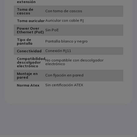
extensión
Toma de
Con toma de cascos
cascos
Auricular con cable RJ
Toma auricular
Power Over
Sin PoE
Ethernet (PoE)
Tipo de
Pantalla blanco y negro
pantalla
Conexión RJ11
Conectividad
Compatibilidad
No compatible con descolgador
descolgador
electrónico
electrónico
Montaje en
Con fijación en pared
pared
Sin certificación ATEX
Norma Atex