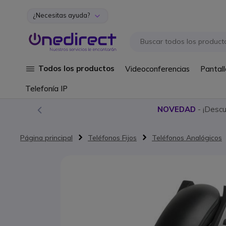
¿Necesitas ayuda?
Ir al contenido
Todos los productos
Videoconferencias
Pantall
Telefonía IP
NOVEDAD
- ¡Desc
Página principal
Teléfonos Fijos
Teléfonos Analógicos
Saltar al final de la galería de imágenes