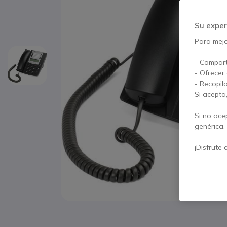
Su exper
Para mejor
- Compart
- Ofrecer
- Recopil
Si acepta
Si no ace
genérica.
¡Disfrute 
Saltar al comienzo de la galería de imágenes