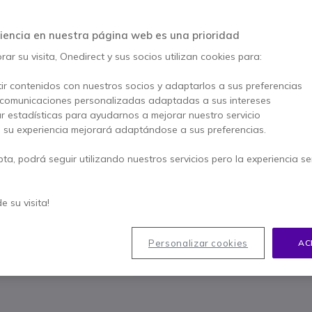
Este producto está dis
iencia en nuestra página web es una prioridad
ar su visita, Onedirect y sus socios utilizan cookies para:
Para satisfacer mejor sus
ir contenidos con nuestros socios y adaptarlos a sus preferencias
 comunicaciones personalizadas adaptadas a sus intereses
ar estadísticas para ayudarnos a mejorar nuestro servicio
, su experiencia mejorará adaptándose a sus preferencias.
Contacte
pta, podrá seguir utilizando nuestros servicios pero la experiencia s
90
de su visita!
Personalizar cookies
AC