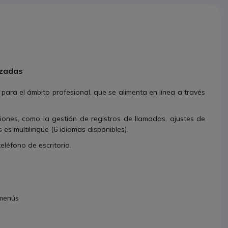
nzadas
ara el ámbito profesional, que se alimenta en línea a través
iones, como la gestión de registros de llamadas, ajustes de
es multilingüe (6 idiomas disponibles).
eléfono de escritorio.
 menús