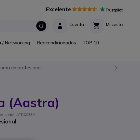
Excelente
Cuenta
Mi cesta
a / Networking
Reacondicionados
TOP 10
omo un profesional!
a (Aastra)
fabricante: ATD0033A
sional