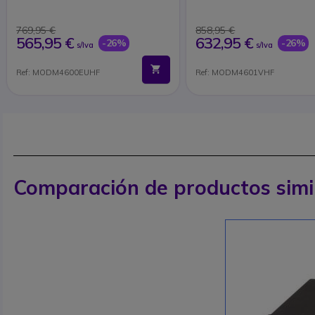
769,95 €
858,95 €
565,95 €
632,95 €
-26%
-26%
s/Iva
s/Iva
Ref: MODM4600EUHF
Ref: MODM4601VHF
Comparación de productos simi