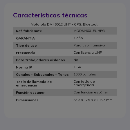
Características técnicas
Motorola DM4601E UHF - GPS, Bluetooth
MODM4601EUHFG
Ref. fabricante
1 año
GARANTIA
Para uso Intensivo
Tipo de uso
Con licencia UHF
Frecuencia
No
Para trabajadores aislados
IP54
Norma IP
1000 canales
Canales - Subcanales - Tonos
Con tecla de
Tecla de llamada de
emergencia
emergencia
Con función escáner
Función escáner
53.3 x 175.3 x 205.7 mm
Dimensiones