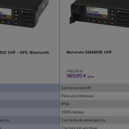
Motorola DM4600E UHF
01E UHF - GPS, Bluetooth
769,95 €
565,95 €
s/Iva
Con licencia UHF
Para uso Intensivo
IP54
1000 canaux
encia
Con tecla de emergencia
r
Con función escáner