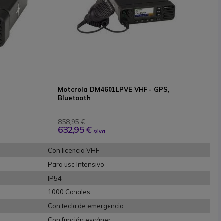
Motorola DM4601LPVE VHF - GPS,
Bluetooth
858,95 €
632,95 €
s/Iva
Con licencia VHF
Para uso Intensivo
IP54
1000 Canales
Con tecla de emergencia
Con función escáner