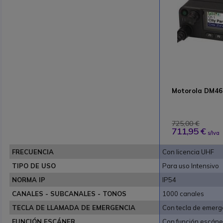
Motorola DM46
725,00 €
711,95 €
s/Iva
FRECUENCIA
Con licencia UHF
TIPO DE USO
Para uso Intensivo
NORMA IP
IP54
CANALES - SUBCANALES - TONOS
1000 canales
TECLA DE LLAMADA DE EMERGENCIA
Con tecla de emerg
FUNCIÓN ESCÁNER
Con función escáne