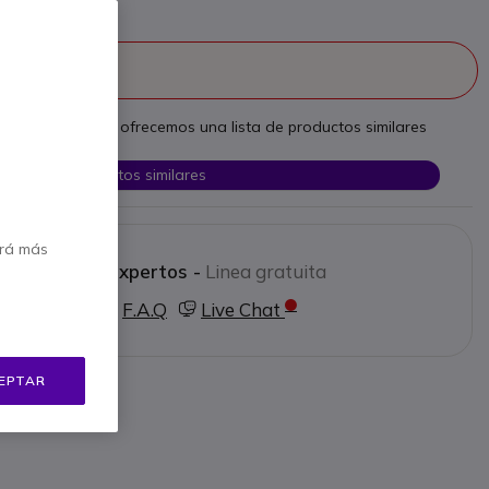
continuado
 necesidades, le ofrecemos una lista de productos similares
Ver productos similares
erá más
 a nuestros expertos -
Linea gratuita
0 80 26 26
F.A.Q
Live Chat
EPTAR