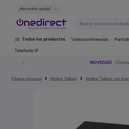
¿Necesitas ayuda?
Ir al contenido
Todos los productos
Videoconferencias
Pantall
Telefonía IP
NOVEDAD
- ¡Desc
Página principal
Walkie Talkies
Walkie Talkies con lice
Saltar al final de la galería de imágenes