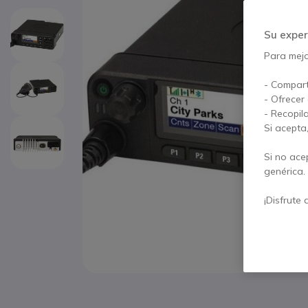
Su exper
Para mejor
- Compart
- Ofrecer
- Recopil
Si acepta
Si no ace
genérica.
¡Disfrute 
Saltar al comienzo de la galería de imágenes