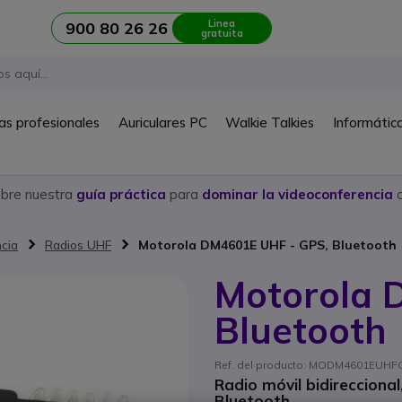
Linea
900 80 26 26
gratuita
as profesionales
Auriculares PC
Walkie Talkies
Informátic
ubre nuestra
guía práctica
para
dominar la videoconferencia
c
ncia
Radios UHF
Motorola DM4601E UHF - GPS, Bluetooth
Motorola 
Bluetooth
Ref. del producto: MODM4601EUHFG
Radio móvil bidireccional
Bluetooth