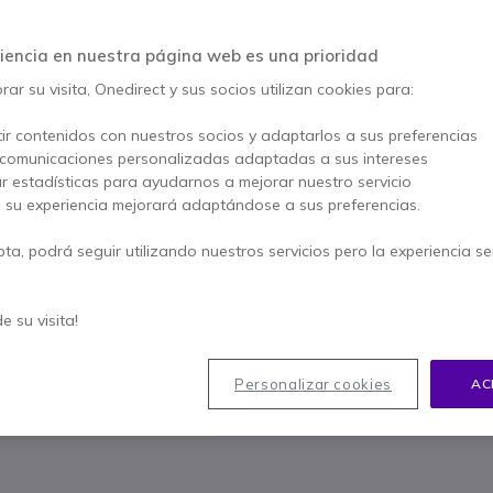
iencia en nuestra página web es una prioridad
Este producto está dis
ar su visita, Onedirect y sus socios utilizan cookies para:
Para satisfacer mejor sus
ir contenidos con nuestros socios y adaptarlos a sus preferencias
 comunicaciones personalizadas adaptadas a sus intereses
ar estadísticas para ayudarnos a mejorar nuestro servicio
, su experiencia mejorará adaptándose a sus preferencias.
pta, podrá seguir utilizando nuestros servicios pero la experiencia s
Contacte
90
de su visita!
Personalizar cookies
AC