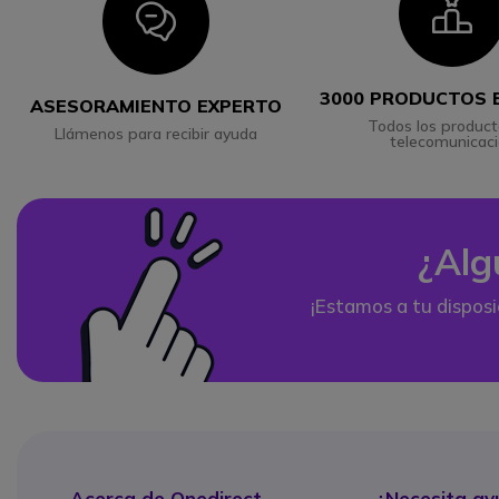
I
Icon
3000 PRODUCTOS 
ASESORAMIENTO EXPERTO
Todos los product
Llámenos para recibir ayuda
telecomunicac
¿Alg
¡Estamos a tu disposi
Acerca de Onedirect
¿Necesita ay