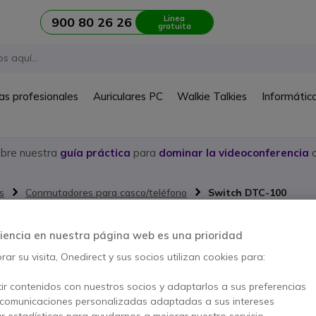
Linea
900 80 26 26
gratuita
as profesionales
Auriculares PC
Walkie Talkies
Informátic
ubre nuestra
guía práctica
para
dominar la videoconferencia
c
s
Conmutadores para casco/teléfono
Switch DTC-100
Switch DT
iencia en nuestra página web es una prioridad
ar su visita, Onedirect y sus socios utilizan cookies para:
Ref. del producto: ASSWPC // Ref. f
Conmutador - switch PC (
ir contenidos con nuestros socios y adaptarlos a sus preferencias
 comunicaciones personalizadas adaptadas a sus intereses
ar estadísticas para ayudarnos a mejorar nuestro servicio