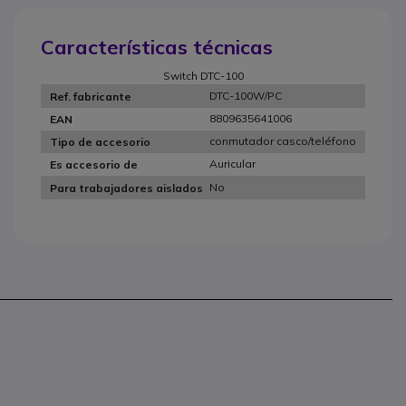
Características técnicas
Switch DTC-100
DTC-100W/PC
Ref. fabricante
8809635641006
EAN
conmutador casco/teléfono
Tipo de accesorio
Auricular
Es accesorio de
No
Para trabajadores aislados