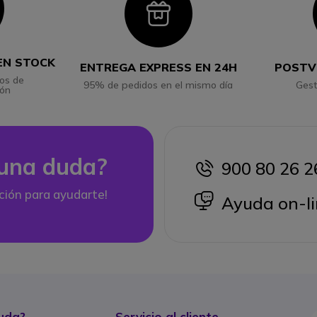
con
Icon
EN STOCK
ENTREGA EXPRESS EN 24H
POSTV
os de
95% de pedidos en el mismo día
Gest
ión
una duda?
900 80 26 2
icon
ción para ayudarte!
icon
Ayuda on-li
uda?
Servicio al cliente