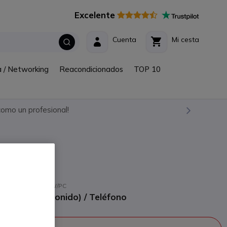
Excelente
Cuenta
Mi cesta
a / Networking
Reacondicionados
TOP 10
omo un profesional!
C-100
abricante: DTC-100W/PC
tarjeta de sonido) / Teléfono