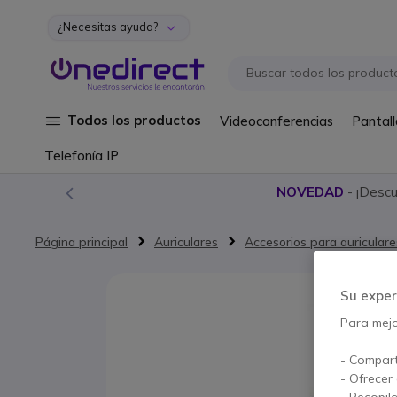
¿Necesitas ayuda?
Ir al contenido
Todos los productos
Videoconferencias
Pantall
Telefonía IP
NOVEDAD
- ¡Desc
Página principal
Auriculares
Accesorios para auriculare
Saltar al final de la galería de imágenes
Su exper
Para mejor
- Compart
- Ofrecer
- Recopil