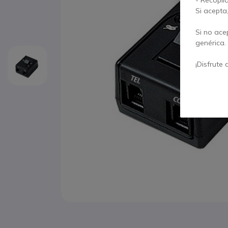
Si acepta
Si no ace
genérica.
¡Disfrute 
Saltar al comienzo de la galería de imágenes