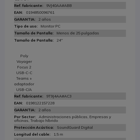
9VJ40AA#ABB
0194850096761
2 años
Monitor PC
Menos de 25 pulgadas
24''
Poly
Voyager
Focus 2
USB-C-C
Teams +
adaptador
USB-C/A
9T9J4AA#AC3
0198122157228
2 años
Administraciones públicas, Empresas y
oficinas, Trabajo híbrido
SoundGuard Digital
1,5 m