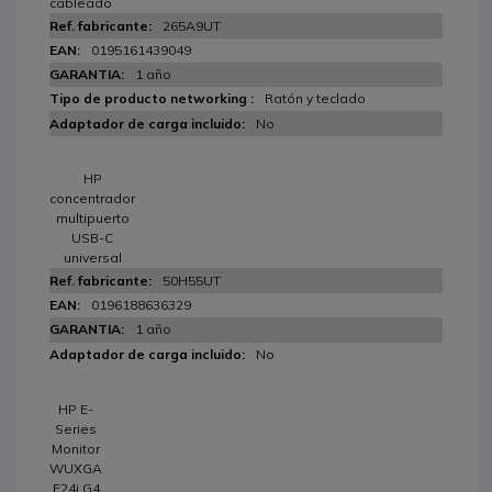
cableado
265A9UT
0195161439049
1 año
Ratón y teclado
No
HP
concentrador
multipuerto
USB-C
universal
50H55UT
0196188636329
1 año
No
HP E-
Series
Monitor
WUXGA
E24i G4