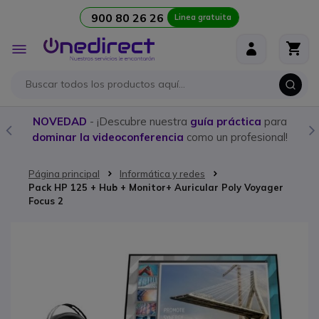
900 80 26 26
Linea gratuita
Ir al contenido
Toggle
Nav
NOVEDAD
- ¡Descubre nuestra
guía práctica
para
dominar la videoconferencia
como un profesional!
Página principal
Informática y redes
Pack HP 125 + Hub + Monitor+ Auricular Poly Voyager
Focus 2
Saltar al final de la galería de imágenes