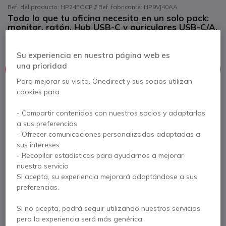
Ref. del producto: HP24FOCP // Ref. fabricante: HP9VJ40AA
Todo lo que tu oficina necesita en un solo pack:
monitor, ratón, Hub USB-C y auriculares USB-C/A.
Máxima conectividad
Su experiencia en nuestra página web es
una prioridad
Este producto está discontinuado
Para mejorar su visita, Onedirect y sus socios utilizan
cookies para:
Para satisfacer mejor sus necesidades, le ofrecemos una lista
de productos similares
- Compartir contenidos con nuestros socios y adaptarlos
a sus preferencias
Ver productos similares
- Ofrecer comunicaciones personalizadas adaptadas a
sus intereses
- Recopilar estadísticas para ayudarnos a mejorar
Contacte a nuestros expertos -
Linea gratuita
nuestro servicio
Si acepta, su experiencia mejorará adaptándose a sus
900 80 26 26
F.A.Q
Live Chat
preferencias.
Si no acepta, podrá seguir utilizando nuestros servicios
pero la experiencia será más genérica.