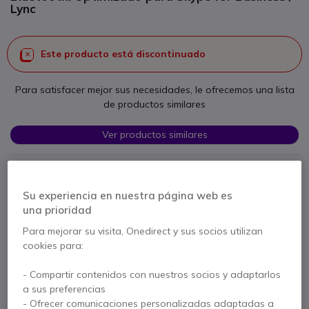
Lync
Este producto está discontinuado
Para satisfacer mejor sus necesidades, le ofrecemos una lista
de productos similares
Ver productos similares
Contacte a nuestros expertos -
Linea gratuita
Su experiencia en nuestra página web es
900 80 26 26
F.A.Q
Live Chat
una prioridad
Para mejorar su visita, Onedirect y sus socios utilizan
cookies para:
- Compartir contenidos con nuestros socios y adaptarlos
a sus preferencias
Descripción producto
- Ofrecer comunicaciones personalizadas adaptadas a