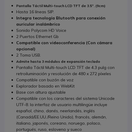
Pantalla Táctil Multi-touch LCD TFT de 3.5''. (9cm)
Hasta 16 líneas SIP.
Integra tecnología Blutooth para conexión
auricular inalámbrico
Sonido Polycom HD Voice
2 Puertos Ethernet Gb
Compatible con videoconferencia (Con cámara
opcional)
2 Toma USB.
Admite hasta 3 módulos de expansión teclado
Pantalla Táctil Multi-touch LCD TFT de 4.3 pulg con
retroiluminación y resolución de 480 x 272 píxeles
Compatible con buzón de voz
Explorador basado en WebKit
Base con altura ajustable
Compatible con los caracteres del sistema Unicode
UTF-8. la interfaz de usuario multilingüe incluye
español, chino, danés, neerlandés, inglés
(Canadá/EE.UU./Reino Unido), francés, alemán,
italiano, japonés, coreano, noruego, polaco,
portugués, ruso, esloveno y sueco