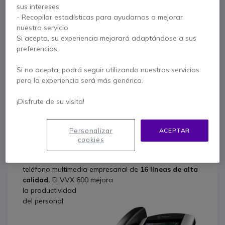
sus intereses
- Recopilar estadísticas para ayudarnos a mejorar
Polycom VVX 600
nuestro servicio
Es un teléfono IP multimedia
Si acepta, su experiencia mejorará adaptándose a sus
empresarial y ampliable que
preferencias.
proporciona comunicaciones de
Si no acepta, podrá seguir utilizando nuestros servicios
gran nitidez, funciones de
pero la experiencia será más genérica.
colaboración mejoradas y una
mayor productividad del
¡Disfrute de su visita!
personal. Esta versión está
optimizada para Skype for
Personalizar
ACEPTAR
Business / Lync.
cookies
Ofrezca a su personal la mejor experiencia con este
teléfono multimedia empresarial de
16 líneas de alta
calidad.
El VVX 600 mejora
la productividad
del personal