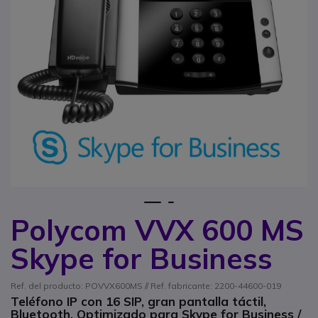
1
2
Polycom VVX 600 MS
Saltar al comienzo de la galería de imágenes
Skype for Business
Ref. del producto: POVVX600MS // Ref. fabricante: 2200-44600-019
Teléfono IP con 16 SIP, gran pantalla táctil,
Bluetooth. Optimizado para Skype for Business /