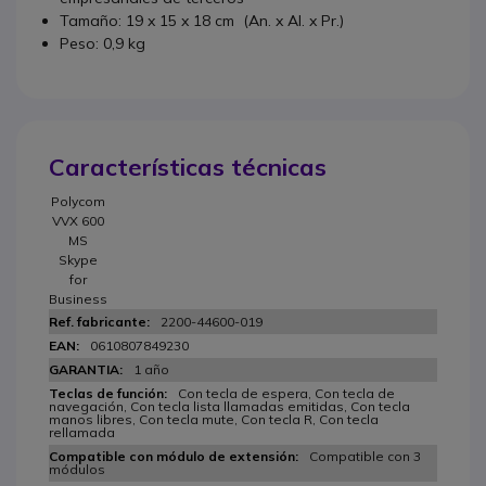
Tamaño: 19 x 15 x 18 cm (An. x Al. x Pr.)
Peso: 0,9 kg
Características técnicas
Polycom
VVX 600
MS
Skype
for
Business
2200-44600-019
0610807849230
1 año
Con tecla de espera, Con tecla de
navegación, Con tecla lista llamadas emitidas, Con tecla
manos libres, Con tecla mute, Con tecla R, Con tecla
rellamada
Compatible con 3
módulos