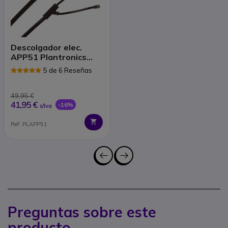
Descolgador elec.
APP51 Plantronics
para Polycom
5 de 6 Reseñas
49,95 €
41,95 €
-16%
s/Iva
Ref: PLAPP51
Preguntas sobre este
producto