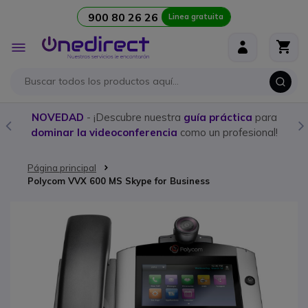
900 80 26 26
Linea gratuita
Ir al contenido
Toggle
Nav
NOVEDAD
- ¡Descubre nuestra
guía práctica
para
dominar la videoconferencia
como un profesional!
Página principal
Polycom VVX 600 MS Skype for Business
Saltar al final de la galería de imágenes