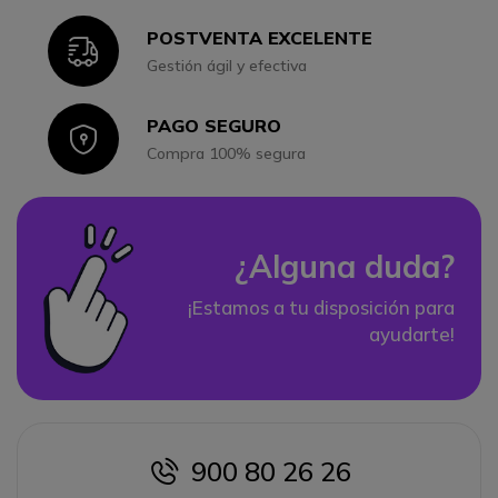
POSTVENTA EXCELENTE
Icon
Gestión ágil y efectiva
PAGO SEGURO
Icon
Compra 100% segura
¿Alguna duda?
¡Estamos a tu disposición para
ayudarte!
900 80 26 26
icon