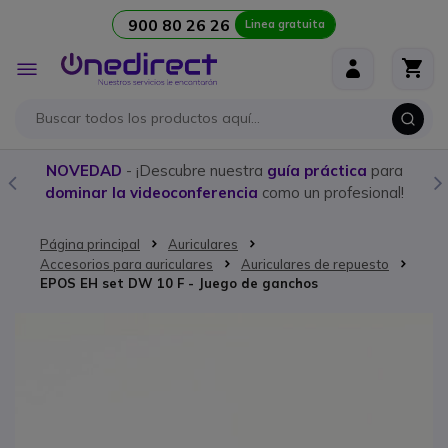
900 80 26 26
Linea gratuita
Ir al contenido
Toggle
Nav
NOVEDAD
- ¡Descubre nuestra
guía práctica
para
dominar la videoconferencia
como un profesional!
Página principal
Auriculares
Accesorios para auriculares
Auriculares de repuesto
EPOS EH set DW 10 F - Juego de ganchos
Saltar al final de la galería de imágenes