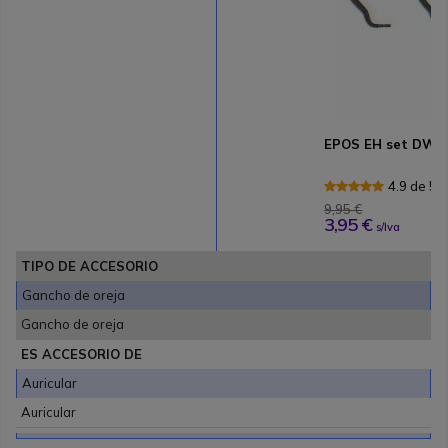
EPOS EH set DW 1
4.9 de 5
9,95 €
3,95 €
s/Iva
TIPO DE ACCESORIO
Gancho de oreja
Gancho de oreja
ES ACCESORIO DE
Auricular
Auricular