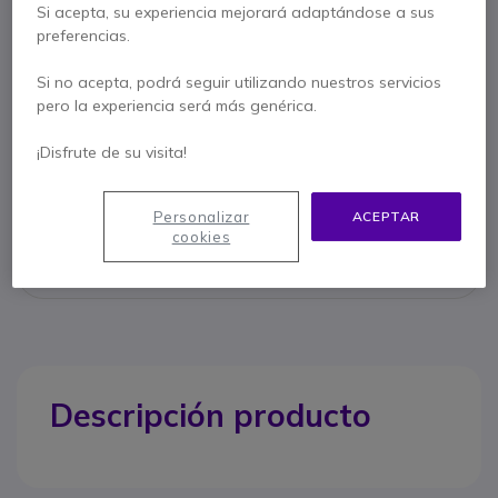
Si acepta, su experiencia mejorará adaptándose a sus
preferencias.
Características principales
Si no acepta, podrá seguir utilizando nuestros servicios
4 Tamaños:
1x S, 1x M, 1x L, 1x XL)
pero la experiencia será más genérica.
Compatible: DW Office y SD Office. D10.
Mostrar más
¡Disfrute de su visita!
Personalizar
ACEPTAR
Contacte a nuestros expertos -
Linea gratuita
cookies
900 80 26 26
F.A.Q
Live Chat
Descripción producto