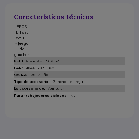
Características técnicas
EPOS
EH set
DW 10 F
- Juego
de
ganchos
504352
4044155050868
2 años
Gancho de oreja
Auricular
No