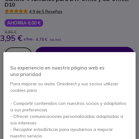
D10
4.9 de 5 Reseñas
AHORRA 6,00 €
9,95 €
3,95 €
s/Iva
-
4,78 €
Iva incl.
Cantidad
AÑADIR AL CARRITO
Su experiencia en nuestra página web es
PRESUPUESTO EN 4 H
una prioridad
Para mejorar su visita, Onedirect y sus socios utilizan
No está disponible
cookies para:
- Compartir contenidos con nuestros socios y adaptarlos
2 años de garantía
del fabricante
a sus preferencias
Paga en 3 pagos de
1,59 €
Mostrar más
- Ofrecer comunicaciones personalizadas adaptadas a
sus intereses
- Recopilar estadísticas para ayudarnos a mejorar
nuestro servicio