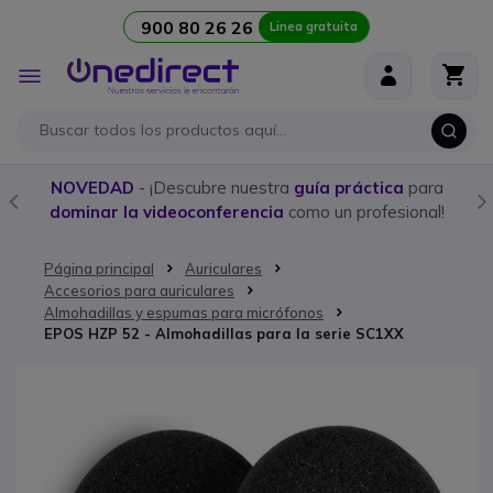
900 80 26 26
Linea gratuita
Ir al contenido
Toggle
Nav
NOVEDAD
- ¡Descubre nuestra
guía práctica
para
dominar la videoconferencia
como un profesional!
Página principal
Auriculares
Accesorios para auriculares
Almohadillas y espumas para micrófonos
EPOS HZP 52 - Almohadillas para la serie SC1XX
Saltar al final de la galería de imágenes