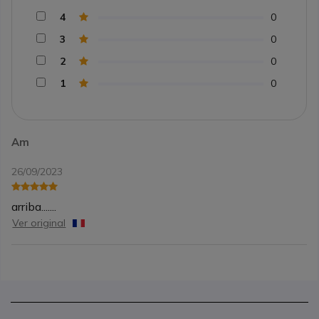
4
0
3
0
2
0
1
0
Am
26/09/2023
arriba.......
Ver original