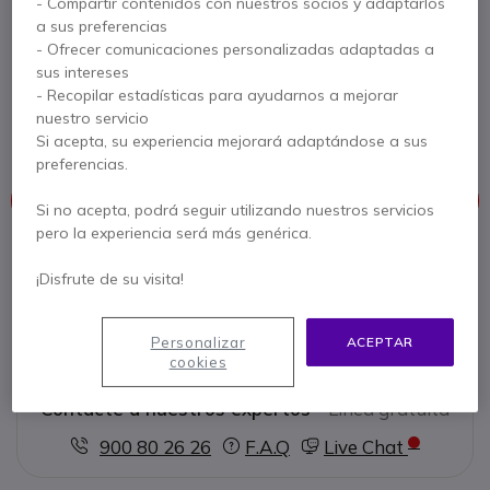
- Compartir contenidos con nuestros socios y adaptarlos
a sus preferencias
Ref. del producto: SEHZP52 // Ref. fabricante: 1000811
- Ofrecer comunicaciones personalizadas adaptadas a
Par de almohadillas de recambio para los
sus intereses
auriculares EPOS SC1XX - ideales para una
- Recopilar estadísticas para ayudarnos a mejorar
máxima comodidad
nuestro servicio
5 de 1 Reseñas
Si acepta, su experiencia mejorará adaptándose a sus
preferencias.
Este producto está discontinuado
Si no acepta, podrá seguir utilizando nuestros servicios
pero la experiencia será más genérica.
Para satisfacer mejor sus necesidades, le ofrecemos una lista
¡Disfrute de su visita!
de productos similares
Ver productos similares
Personalizar
ACEPTAR
cookies
Contacte a nuestros expertos -
Linea gratuita
900 80 26 26
F.A.Q
Live Chat