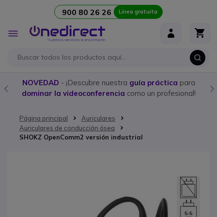
900 80 26 26
Linea gratuita
Ir al contenido
Toggle
Nav
NOVEDAD
- ¡Descubre nuestra
guía práctica
para
dominar la videoconferencia
como un profesional!
Página principal
Auriculares
Auriculares de conducción ósea
SHOKZ OpenComm2 versión industrial
Saltar al final de la galería de imágenes
5-5