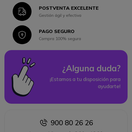
POSTVENTA EXCELENTE
Icon
Gestión ágil y efectiva
PAGO SEGURO
Icon
Compra 100% segura
¿Alguna duda?
¡Estamos a tu disposición para
ayudarte!
900 80 26 26
icon