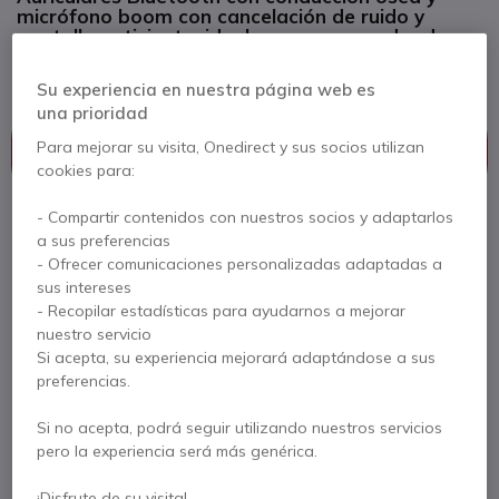
micrófono boom con cancelación de ruido y
pantalla antiviento, ideales para no perder de
vista el entorno.
Su experiencia en nuestra página web es
una prioridad
Este producto está discontinuado
Para mejorar su visita, Onedirect y sus socios utilizan
Este producto está reemplazado por
Shokz
cookies para:
OpenComm2 2025 Versión Industrial Bluetooth
- Compartir contenidos con nuestros socios y adaptarlos
a sus preferencias
- Ofrecer comunicaciones personalizadas adaptadas a
Shokz OpenComm2 2025 Versión
sus intereses
Industrial Bluetooth
- Recopilar estadísticas para ayudarnos a mejorar
nuestro servicio
199,95 €
174,95 €
Si acepta, su experiencia mejorará adaptándose a sus
s/Iva
preferencias.
Ver producto alternativo
Si no acepta, podrá seguir utilizando nuestros servicios
pero la experiencia será más genérica.
¡Disfrute de su visita!