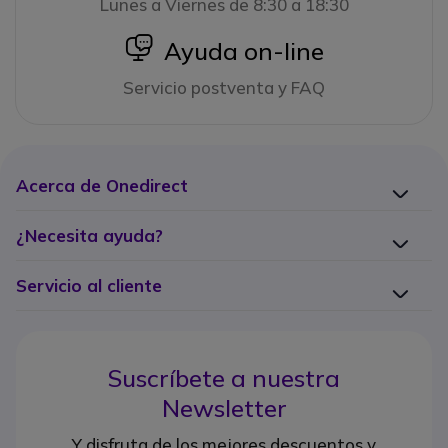
Lunes a Viernes de 8:30 a 18:30
icon
Ayuda on-line
Servicio postventa y FAQ
Acerca de Onedirect
¿Necesita ayuda?
Servicio al cliente
Suscríbete a nuestra
Newsletter
Y disfruta de los mejores descuentos y