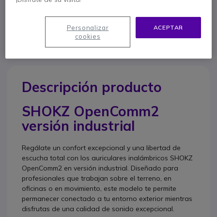
Contacte a nuestros expertos -
Linea gratuita
900 80 26 26
F.A.Q
Live Chat
Personalizar
ACEPTAR
cookies
Descripción producto
SHOKZ OpenComm2
versión industrial
Regálate un confort excepcional y una libertad de
escucha total con los auriculares inalámbricos SHOKZ
OpenComm2 en versión industrial. Diseñado para
profesionales que trabajan sobre el terreno, en
oficinas o en movimiento, este modelo te permite
permanecer conectado a tu entorno exterior mientras
disfrutas de una calidad de sonido excepcional.