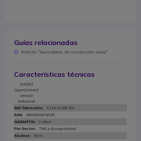
Guías relacionadas
Artículo "Auriculares de conducción ósea"
Características técnicas
SHOKZ
OpenComm2
versión
industrial
C110-AI-BK-EN
0810092678335
2 años
TME y discapacidad
30 m