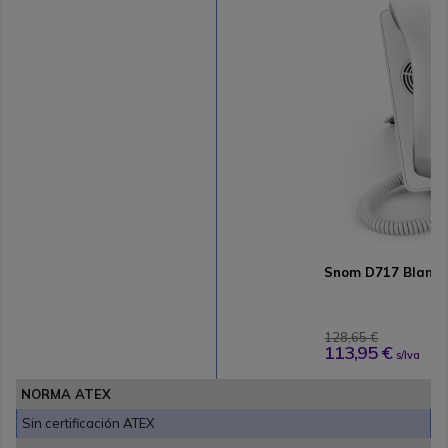
Snom D717 Blanc
128,65 €
113,95 €
s/Iva
NORMA ATEX
Sin certificación ATEX