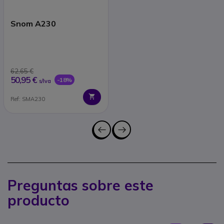
Snom A230
62,65 €
50,95 €
-18%
s/Iva
Ref: SMA230
Preguntas sobre este
producto