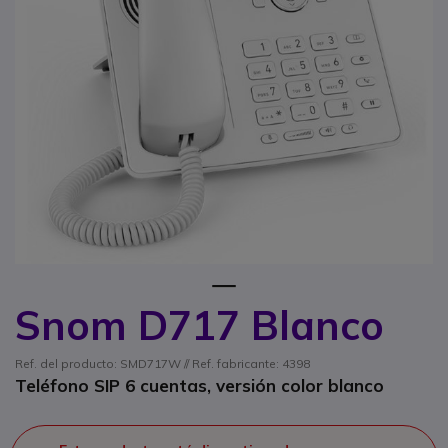
1
Snom D717 Blanco
Saltar al comienzo de la galería de imágenes
Ref. del producto: SMD717W // Ref. fabricante: 4398
Teléfono SIP 6 cuentas, versión color blanco