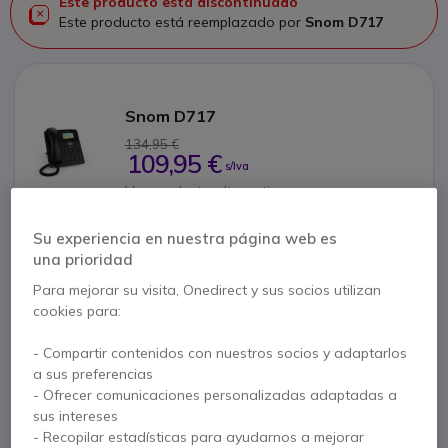
Este producto está discontinuado
Este producto está reemplazado por
Snom D717
Snom D717
134,95 €
109,95 €
s/Iva
Ver producto alternativo
Su experiencia en nuestra página web es
una prioridad
Para mejorar su visita, Onedirect y sus socios utilizan
Contacte a nuestros expertos -
Linea gratuita
cookies para:
900 80 26 26
F.A.Q
Live Chat
- Compartir contenidos con nuestros socios y adaptarlos
a sus preferencias
- Ofrecer comunicaciones personalizadas adaptadas a
sus intereses
- Recopilar estadísticas para ayudarnos a mejorar