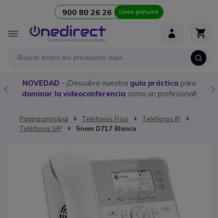
900 80 26 26
Linea gratuita
Ir al contenido
Toggle
Nav
NOVEDAD
- ¡Descubre nuestra
guía práctica
para
dominar la videoconferencia
como un profesional!
Página principal
Teléfonos Fijos
Teléfonos IP
Teléfonos SIP
Snom D717 Blanco
Saltar al final de la galería de imágenes