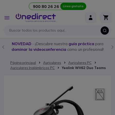
900 80 26 26
Linea gratuita
Ir al contenido
Toggle
Nav
NOVEDAD
- ¡Descubre nuestra
guía práctica
para
dominar la videoconferencia
como un profesional!
Página principal
Auriculares
Auriculares PC
Auriculares Inalámbricos PC
Yealink WH62 Duo Teams
Saltar al final de la galería de imágenes