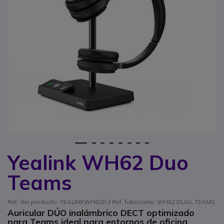
1
2
3
4
5
6
7
8
Yealink WH62 Duo
Saltar al comienzo de la galería de imágenes
Teams
Ref. del producto: YEALINKWH62D // Ref. fabricante: WH62 DUAL TEAMS
Auricular DÚO inalámbrico DECT optimizado
para Teams ideal para entornos de oficina