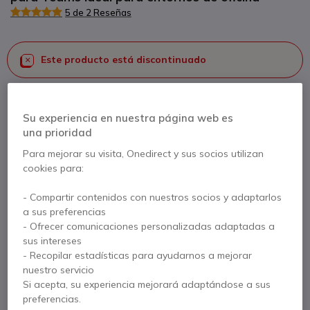
5 de 2 Reseñas
Este producto está discontinuado
Para satisfacer mejor sus necesidades, le ofrecemos una lista
de productos similares
Su experiencia en nuestra página web es
una prioridad
Ver productos similares
Para mejorar su visita, Onedirect y sus socios utilizan
cookies para:
Contacte a nuestros expertos -
Linea gratuita
- Compartir contenidos con nuestros socios y adaptarlos
a sus preferencias
900 80 26 26
F.A.Q
Live Chat
- Ofrecer comunicaciones personalizadas adaptadas a
sus intereses
- Recopilar estadísticas para ayudarnos a mejorar
nuestro servicio
Si acepta, su experiencia mejorará adaptándose a sus
preferencias.
Descripción producto