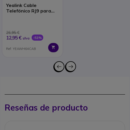
Yealink Cable
Telefónico RJ9 para
Auriculares Serie
WH6X
26,95 €
12,95 €
-51%
s/Iva
Ref: YEAWH64CAB
Reseñas de producto