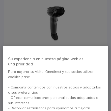
Su experiencia en nuestra página web es
una prioridad
Para mejorar su visita, Onedirect y sus socios utilizan
cookies para:
1
Zebra DS2278 1D/2D
- Compartir contenidos con nuestros socios y adaptarlos
Saltar al comienzo de la galería de imágenes
a sus preferencias
LED Negro Handheld
- Ofrecer comunicaciones personalizadas adaptadas a
sus intereses
bar code reader
- Recopilar estadísticas para ayudarnos a mejorar