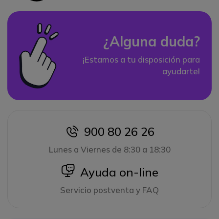
¿Alguna duda?
¡Estamos a tu disposición para
ayudarte!
900 80 26 26
icon
Lunes a Viernes de 8:30 a 18:30
icon
Ayuda on-line
Servicio postventa y FAQ