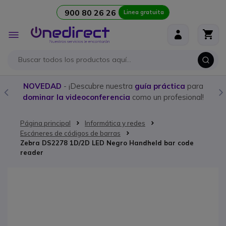
900 80 26 26
Linea gratuita
Ir al contenido
Toggle
Nav
NOVEDAD
- ¡Descubre nuestra
guía práctica
para
dominar la videoconferencia
como un profesional!
Página principal
Informática y redes
Escáneres de códigos de barras
Zebra DS2278 1D/2D LED Negro Handheld bar code
reader
Saltar al final de la galería de imágenes