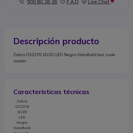
900 80 26 26
F.A.Q
Live Chat
Descripción producto
Zebra DS2278 1D/2D LED Negro Handheld bar code
reader
Características técnicas
Zebra
DS2278
1D/2D
LED
Negro
Handheld