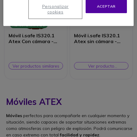
Personalizar
ACEPTAR
cookies
REACONDICIONADO
Móvil i.safe IS320.1
Móvil i.safe IS320.1
Atex Con cámara -
Atex sin cámara -
Ocasión
Classic
Ver productos similares
Ver producto
alternativo
Móviles ATEX
Móviles
perfectos para acompañarle en cualquier momento y
situación, siendo capaces de soportar situaciones extremas
como atmosferas con peligro de explosión. Podrá comunicarse
en caso extremo con total
facilidad y rapidez
.