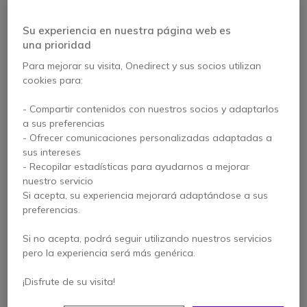
Su experiencia en nuestra página web es
una prioridad
Para mejorar su visita, Onedirect y sus socios utilizan
cookies para:
- Compartir contenidos con nuestros socios y adaptarlos
a sus preferencias
ATEX i.safe IS330.1
i.safe MOBILE IS440.1
- Ofrecer comunicaciones personalizadas adaptadas a
sin cámara
Radio ATEX 5G Zona 1
sus intereses
- Recopilar estadísticas para ayudarnos a mejorar
nuestro servicio
Si acepta, su experiencia mejorará adaptándose a sus
1.194,95 €
1.587,25 €
s/Iva
preferencias.
1.442,95 €
-9%
s/Iva
Si no acepta, podrá seguir utilizando nuestros servicios
pero la experiencia será más genérica.
¡Disfrute de su visita!