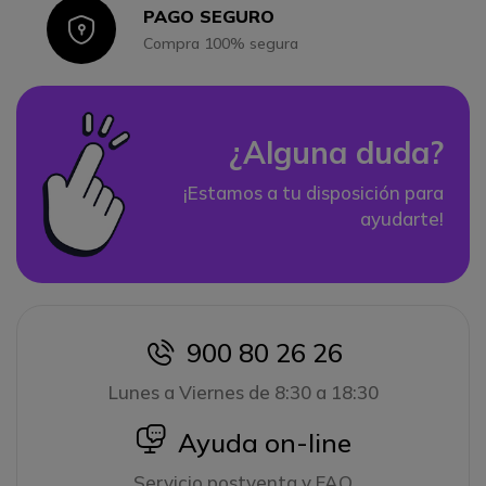
PAGO SEGURO
Icon
Compra 100% segura
¿Alguna duda?
¡Estamos a tu disposición para
ayudarte!
900 80 26 26
icon
Lunes a Viernes de 8:30 a 18:30
icon
Ayuda on-line
Servicio postventa y FAQ