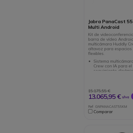
Jabra PanaCast 55
Multi Android
Kit de videoconferenci
barra de vídeo Android
multicámara Huddly Cr
altavoz para espacios 
flexibles.
Sistema multicámara
Crew con IA para el
seguimiento dinámic
participantes
Cámara panorámica
180°: Cobertura com
la sala con la Pana
15.175,55 €
Solución basada en
13.065,95 €
s/Iva
Videoconferencias d
necesidad de un PC 
Ref: GNPANACAST55KM
Configuración escala
Comparar
para salas más gra
uso flexible
Audio profesional: 
para una transmisió
clara en la sala