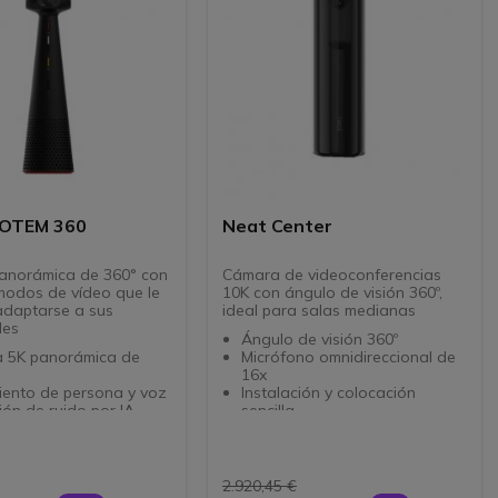
TOTEM 360
Neat Center
anorámica de 360° con
Cámara de videoconferencias
 modos de vídeo que le
10K con ángulo de visión 360º,
adaptarse a sus
ideal para salas medianas
des
Ángulo de visión 360º
 5K panorámica de
Micrófono omnidireccional de
16x
iento de persona y voz
Instalación y colocación
ón de ruido por IA
sencilla
 modos de vídeo para
ncias, presentaciones y
zaje híbrido
ble con todo el
2.920,45 €