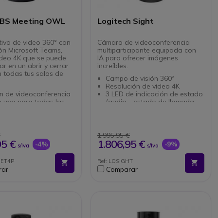
BS Meeting OWL
Logitech Sight
itivo de video 360° con
Cámara de videoconferencia
ión Microsoft Teams,
multiparticipante equipada con
ideo 4K que se puede
IA para ofrecer imágenes
r en un abrir y cerrar
increíbles.
n todas tus salas de
Campo de visión 360º
!
Resolución de vídeo 4K
n de videoconferencia
3 LED de indicación de estado
n uno para todas las
(audio - estado de llamada -
batería)
e automático del que
Soportes incluidos para una
instalación rápida
 panorámica de ojo de
Compatible con plataformas
€
1.995,95 €
Ultra HD de 360°
usuales
95 €
1.806,95 €
-4%
-9%
s/Iva
s/Iva
ión de audio de 360°
(Microsoft,Zoom,Google Meet)
,5 m
Necesita combinarse con Rally
EET4P
Ref: LOSIGHT
n Ethernet o WiFi para
Bar o Rally Bar mini (se
rar
Comparar
as
adquieren aparte)
ón USB-C Plug & Play
ble: compatible con
 y Expansion Mic
cado en Microsoft