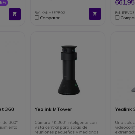
ferencia
resaltado del orador activo
softwa
661,95
25%
l audio en
8 micrófonos integrados:
nes
captación de voz hasta 5,5 m
Ref: KANMEEPRO2
Ref: IPEVO3
Reducción de ruido con IA:
Comparar
Compa
ra de 2,5
mejora de la claridad del
audio
Sistema autónomo:
funcionamiento sin necesidad
de PC
Conectividad completa: USB-
C, HDMI, Wi-Fi, Bluetooth,
Ethernet
et 360
Yealink MTower
Yealink 
r de 360°
Cámara 4K 360° inteligente con
Una soluc
guimiento
vista central para salas de
videoconf
reuniones pequeñas y medianas
extremad