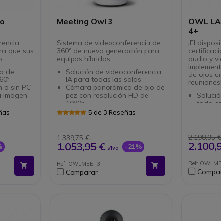
ro
Meeting Owl 3
OWL LA
4+
rencia
Sistema de videoconferencia de
¡El dispos
ara que sus
360° de nueva generación para
certificac
o
equipos híbridos
audio y v
implementa
no de
Solución de videoconferencia
de ojos e
60º
IA para todas las salas
reuniones
n o sin PC
Cámara panorámica de ojo de
a imagen
pez con resolución HD de
Solució
1080p
todo e
 en el
Captura de 360° a más de 3 m
salas
eñas
5 de 3 Reseñas
Enfoque automático del que
Enfoqu
io para el
habla
habla
es
8 micrófonos
Cámara
2.198,95 
1.339,75 €
dos para
omnidireccionales con
pez 4K 
2.100,
1.053,95 €
%
-21%
s/Iva
HD
formación de haz
Captac
ra una
Captura de sonido a 5,5 m de
hasta 5
Ref: OWLM
Ref: OWLMEET3
distancia
Conexió
Compa
Comparar
fi, USB y
Conexión USB-C plug & play
empres
Compatible con todos los
Conexi
s los
programas de
Expandi
cado
videoconferencia
Owl Bar
Certifi
Teams