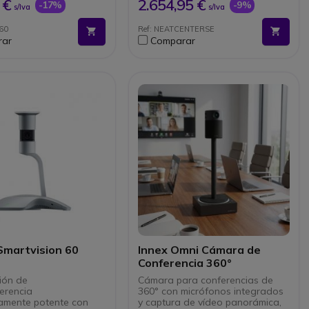
re de conferencias
 €
2.654,95 €
-17%
-9%
s/Iva
s/Iva
60
Ref: NEATCENTERSE
rar
Comparar
Smartvision 60
Innex Omni Cámara de
Conferencia 360°
ión de
Cámara para conferencias de
erencia
360° con micrófonos integrados
amente potente con
y captura de vídeo panorámica,