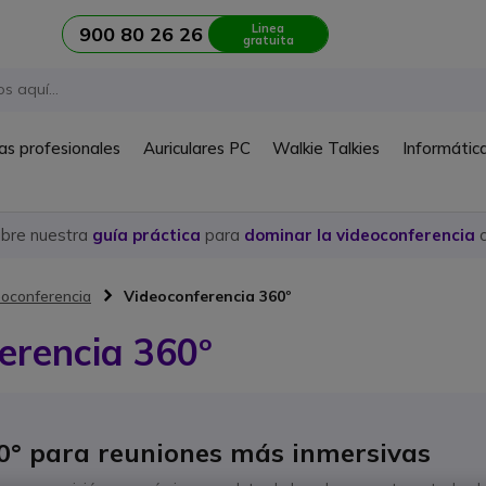
Linea
900 80 26 26
gratuita
as profesionales
Auriculares PC
Walkie Talkies
Informátic
ubre nuestra
guía práctica
para
dominar la videoconferencia
c
oconferencia
Videoconferencia 360º
erencia 360º
° para reuniones más inmersivas