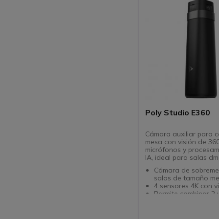
Control intuitivo: Co
táctil para una gesti
de las reuniones
Compatible con UC:
Compatible con las p
plataformas del ent
empresarial
Poly Studio E360
Cámara auxiliar para c
mesa con visión de 360
micrófonos y procesam
IA, ideal para salas d
Cámara de sobreme
salas de tamaño me
4 sensores 4K con v
Permite combinar 2 v
frontal y lateral
Poly Director AI: en
inteligente + visuali