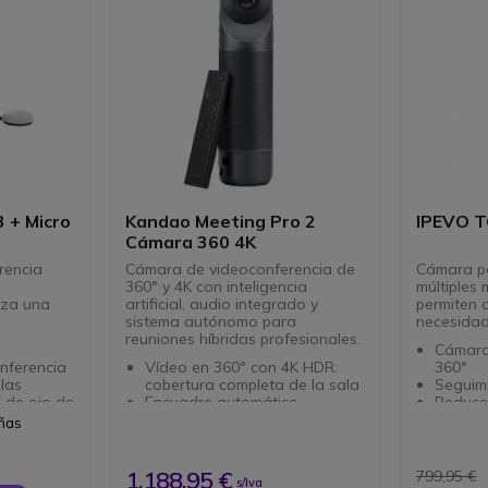
 + Micro
Kandao Meeting Pro 2
IPEVO 
Cámara 360 4K
rencia
Cámara de videoconferencia de
Cámara p
360° y 4K con inteligencia
múltiples
iza una
artificial, audio integrado y
permiten 
sistema autónomo para
necesida
reuniones híbridas profesionales.
Cámara
nferencia
Vídeo en 360° con 4K HDR:
360°
las
cobertura completa de la sala
Seguim
 de ojo de
Encuadre automático
Reducci
HD de
inteligente: encuadre
Cuatro
eñas
automático de los
confere
más de 3 m
participantes
Aprendi
ión para
Seguimiento del ponente:
Compati
1.188,95 €
799,95 €
s/Iva