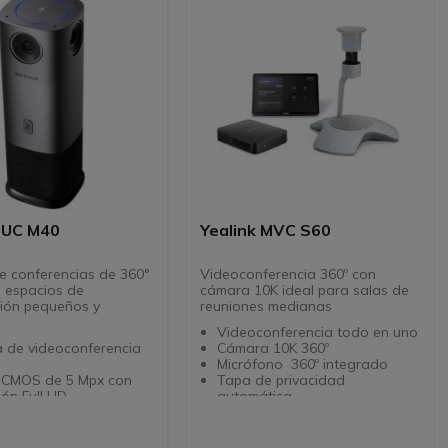
onferencia
 UC M40
Yealink MVC S60
e conferencias de 360°
Videoconferencia 360º con
a espacios de
cámara 10K ideal para salas de
ión pequeños y
reuniones medianas
.
Videoconferencia todo en uno
a de videoconferencia
Cámara 10K 360º
º
Micrófono 360º integrado
 CMOS de 5 Mpx con
Tapa de privacidad
ión Full HD
automática
de visión de 140° en
al
re automático PTZ