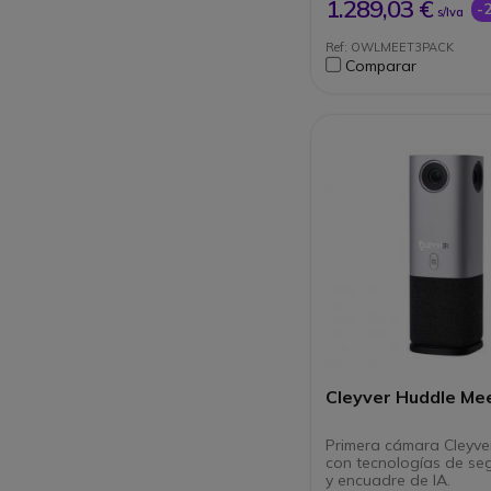
sistema de videocon
1.289,03 €
-
s/Iva
Amplía el alcance de
las salas de reunio
Ref: OWLMEET3PACK
Transcripción suave:
Comparar
micrófonos de captu
metros
Cleyver Huddle Me
Primera cámara Cleyve
con tecnologías de se
y encuadre de IA.