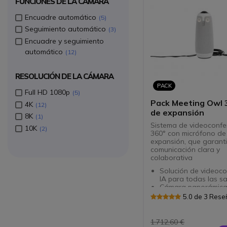
FUNCIONES DE LA CÁMARA
Encuadre automático
5
Seguimiento automático
3
Encuadre y seguimiento
automático
12
RESOLUCIÓN DE LA CÁMARA
PACK
Full HD 1080p
5
Pack Meeting Owl 3
4K
12
de expansión
8K
1
Sistema de videoconfe
10K
2
360° con micrófono de
expansión, que garant
comunicación clara y
colaborativa
Solución de videoco
IA para todas las sa
Cámara panorámica
pez con resolución 
5.0 de 3 Res
1080p
Captura de 360° a 
Micrófono de extens
1.712,60 €