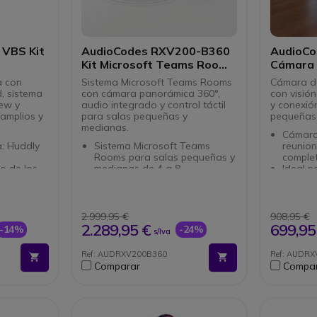
 VBS Kit
AudioCodes RXV200-B360
AudioC
Kit Microsoft Teams Rooms
Cámara 
360°
a con
Sistema Microsoft Teams Rooms
Cámara de
, sistema
con cámara panorámica 360°,
con visión
ew y
audio integrado y control táctil
y conexió
amplios y
para salas pequeñas y
pequeñas 
medianas.
Cámara
: Huddly
Sistema Microsoft Teams
reunion
Rooms para salas pequeñas y
complet
o de los
medianas de 4 a 8
Ideal p
participantes
mediana
 4K de
RXVCam360 panorámica con
alrede
pleta de
cámara, micrófonos y altavoz
Micróf
Cast 55
integrados
captar 
2.999,95 €
908,95 €
 Android:
Vídeo inteligente con IA
natural
2.289,95 €
699,95
-14%
-24%
s/Iva
irectas sin
mediante Smart Gallery y
Seguim
adicional
seguimiento de orador
interlo
Ref: AUDRXV200B360
Ref: AUDR
ble: Ideal
Control táctil RX-PAD para
más di
Comparar
Compa
ndes y de
iniciar y gestionar reuniones
Conexi
fácilmente
para un
Altavoz
Compatibilidad dual display
sencilla
n de voz
con salida HDMI 4K para
Compat
pantallas externas
platafo