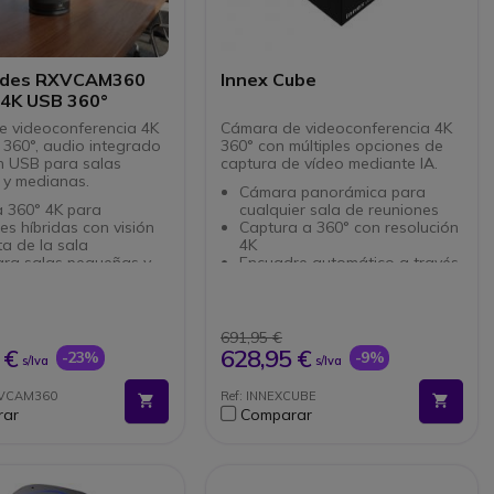
odes RXVCAM360
Innex Cube
4K USB 360°
 videoconferencia 4K
Cámara de videoconferencia 4K
 360°, audio integrado
360° con múltiples opciones de
n USB para salas
captura de vídeo mediante IA.
y medianas.
Cámara panorámica para
 360° 4K para
cualquier sala de reuniones
es híbridas con visión
Captura a 360° con resolución
a de la sala
4K
ara salas pequeñas y
Encuadre automático a través
s con participantes
de IA
dor de la mesa
2 micrófonos
onos integrados para
omnidireccionales con
voces de forma clara y
reducción de ruido
691,95 €
4 modos de vídeo: galería,
 €
628,95 €
-23%
-9%
s/Iva
s/Iva
iento automático del
escenario, conversación,
cutor para encuadres
panorámica 360°
XVCAM360
Ref: INNEXCUBE
námicos
Conexión Plug & Play en USB-
rar
Comparar
ón USB Plug & Play
C
a instalación rápida y
Compatible con las soluciones
ClickShare de Barco
ible con PC y Mac y
rmas habituales de