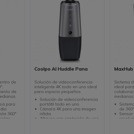
ntrolador
Compartición de contenido
videoc
ón sencilla
HDMI IN desde portátil en sala
Gestión centralizada mediante
Teams Admin Center y
rincipales
AudioCodes Device Manager
orno
Coolpo AI Huddle Pana
MaxHub
entro de
Solución de videoconferencia
Sistema d
°,
inteligente 4K todo en uno ideal
ideal par
iento de
para espacio pequeños
colaborac
medianas
medianos
Solución de videoconferencia
sa para
portátil todo en uno
Sistem
dio
Cámara 4K para una imagen
de 360
ista 360°
nítida
Sensor
istas:
Altavoz con captación de voz
resoluc
de 360º
Campo 
cuadre
Red de 4 micrófonos
diagon
zación en
integrados
Encuad