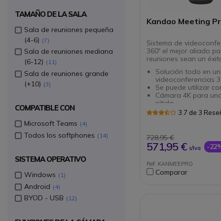
TAMAÑO DE LA SALA
Kandao Meeting P
Sala de reuniones pequeña
(4-6)
7
Sistema de videoconfe
360º el mejor aliado p
Sala de reuniones mediana
reuniones sean un éxit
(6-12)
11
Solución todo en u
Sala de reuniones grande
videoconferencias 3
(+10)
3
Se puede utilizar co
Cámara 4K para un
nítida
COMPATIBLE CON
Enfoque automático
3.7 de 3 Res
orador o grupo
Microsoft Teams
4
Gran calidad de aud
éxito en sus reunion
Todos los softphones
14
728,95 €
Micrófonos integra
571,95 €
-22
s/Iva
que el sonido sea 
Sistema Android pa
SISTEMA OPERATIVO
Ref: KANMEEPRO
experiencia práctica
Comparar
Conexiones HDMI, Wi
Windows
1
RJ45
Android
4
Compatible con todo
BYOD - USB
softphones del mer
12