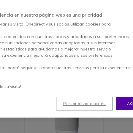
ece una visión panorámica completa de la sala y muestra a todos lo
os. Suele incluir funciones de IA como encuadre automático, seguimie
ctivo, para una experiencia fluida y participativa en salas de reunion
iencia en nuestra página web es una prioridad
as donde los asistentes rodean la cámara 360 grados.
ar su visita, Onedirect y sus socios utilizan cookies para:
ir contenidos con nuestros socios y adaptarlos a sus preferencias
 comunicaciones personalizadas adaptadas a sus intereses
ar estadísticas para ayudarnos a mejorar nuestro servicio
tículos
, su experiencia mejorará adaptándose a sus preferencias.
pta, podrá seguir utilizando nuestros servicios pero la experiencia s
ás vendido
Icon
Más vendido
de su visita!
Personalizar cookies
AC