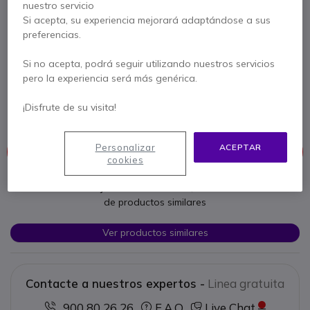
nuestro servicio
/ H1020 / T1020 /
Si acepta, su experiencia mejorará adaptándose a sus
preferencias.
T1820
Si no acepta, podrá seguir utilizando nuestros servicios
pero la experiencia será más genérica.
Ref. del producto: THUN1803022 // Ref. fabricante: THB1803022
Soporte Vehículo / Pared sin replicador de
puertos. Tipo VESA 75. Bloqueo con llave
¡Disfrute de su visita!
Personalizar
ACEPTAR
Este producto está discontinuado
cookies
Para satisfacer mejor sus necesidades, le ofrecemos una lista
de productos similares
Ver productos similares
Contacte a nuestros expertos -
Linea gratuita
900 80 26 26
F.A.Q
Live Chat