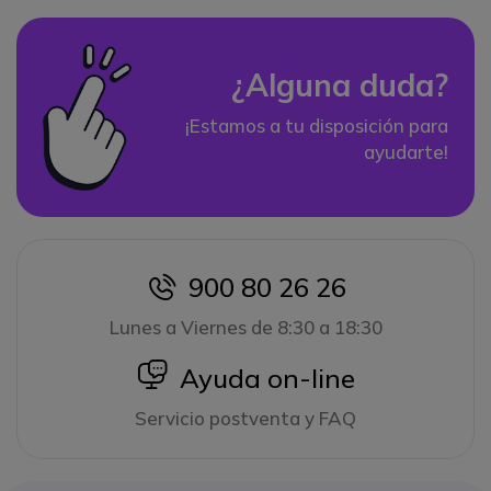
¿Alguna duda?
¡Estamos a tu disposición para
ayudarte!
900 80 26 26
icon
Lunes a Viernes de 8:30 a 18:30
icon
Ayuda on-line
Servicio postventa y FAQ