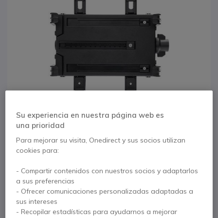
Su experiencia en nuestra página web es
una prioridad
Para mejorar su visita, Onedirect y sus socios utilizan
cookies para:
1
2
Soporte Vehículo /
- Compartir contenidos con nuestros socios y adaptarlos
Saltar al comienzo de la galería de imágenes
a sus preferencias
Pared para
- Ofrecer comunicaciones personalizadas adaptadas a
sus intereses
Thunderbook H1820
- Recopilar estadísticas para ayudarnos a mejorar