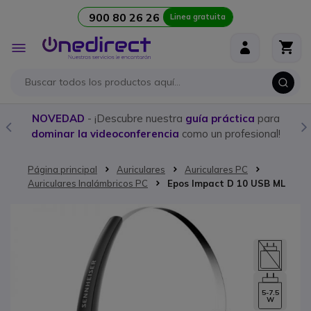
900 80 26 26
Linea gratuita
Ir al contenido
Toggle
Nav
NOVEDAD
- ¡Descubre nuestra
guía práctica
para
dominar la videoconferencia
como un profesional!
Página principal
Auriculares
Auriculares PC
Auriculares Inalámbricos PC
Epos Impact D 10 USB ML
Saltar al final de la galería de imágenes
5-7.5
W