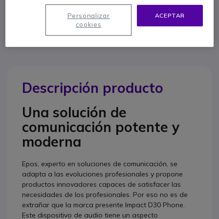
Contacte a nuestros expertos -
Linea gratuita
Personalizar
ACEPTAR
900 80 26 26
F.A.Q
Live Chat
cookies
Descripción producto
Una solución de
comunicación potente y
moderna
Epos, experto en soluciones de comunicación, se
adapta a las evoluciones profesionales y propone
productos innovadores capaces de satisfacer las
necesidades de los profesionales. Por eso no es de
extrañar que la marca presente Impact D30 Phone.
Este dispositivo de audio tiene un aspecto