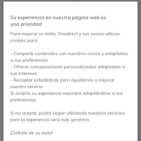
Su experiencia en nuestra página web es
una prioridad
Características principales
Para mejorar su visita, Onedirect y sus socios utilizan
Auriculares dúo inalámbricos para teléfonos de
cookies para:
sobremesa
Excelente calidad de audio
- Compartir contenidos con nuestros socios y adaptarlos
Tecnología EPOS Voice
: escucha clara y natural
a sus preferencias
Micrófono con
cancelación de ruido
: reducción del ruido
Mostrar más
- Ofrecer comunicaciones personalizadas adaptadas a
Tecnología
ActiveGard
: protección auditiva para los
sus intereses
usuarios
- Recopilar estadísticas para ayudarnos a mejorar
Se entrega con
Duración de la batería mejorada:
hasta 12 horas de
nuestro servicio
conversación
1 x Epos Impact D30
1 x Diadema
Si acepta, su experiencia mejorará adaptándose a sus
Tecnología
DECT
: alcance inalámbrico entre 55 y 180 metros
preferencias.
1 x Estación Base
1 x Fuente de alimentación
Conectividad:
RJ
Modo conferencia: empareja hasta 4 auriculares en una
1 x Cable telefónico
1 x Enchufe de seguridad
Si no acepta, podrá seguir utilizando nuestros servicios
base
pero la experiencia será más genérica.
1 x Guía de inicio rápido
¡Disfrute de su visita!