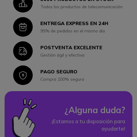
Icon
Todos los productos de telecomunicación
ENTREGA EXPRESS EN 24H
Icon
95% de pedidos en el mismo día
POSTVENTA EXCELENTE
Icon
Gestión ágil y efectiva
PAGO SEGURO
Icon
Compra 100% segura
¿Alguna duda?
¡Estamos a tu disposición para
ayudarte!