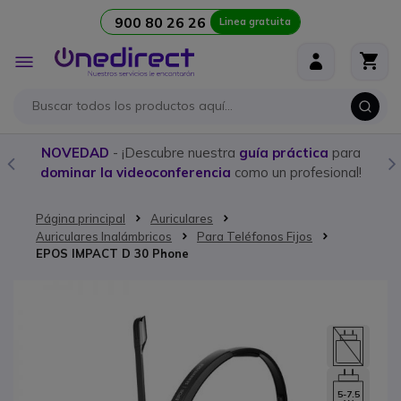
900 80 26 26
Linea gratuita
Ir al contenido
Toggle
Nav
NOVEDAD
- ¡Descubre nuestra
guía práctica
para
dominar la videoconferencia
como un profesional!
Página principal
Auriculares
Auriculares Inalámbricos
Para Teléfonos Fijos
EPOS IMPACT D 30 Phone
Saltar al final de la galería de imágenes
5-7.5