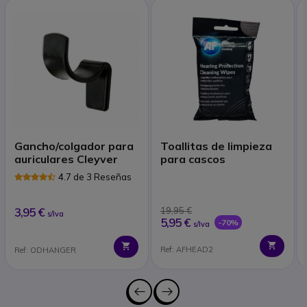
Gancho/colgador para
Toallitas de limpieza
auriculares Cleyver
para cascos
4.7 de 3 Reseñas
3,95 €
19,95 €
s/Iva
5,95 €
-70%
s/Iva
Ref: AFHEAD2
Ref: ODHANGER