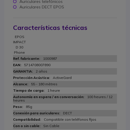
Auriculares telefónicos
Auriculares DECT EPOS
Características técnicas
EPOS
IMPACT
D 30
Phone
1000987
5714708007890
2 años
ActiveGard
55 - 180 mètres
1 heure
100 heures / 12
heures
85g
DECT
Compatible con teléfonos fijos
Sin Cable