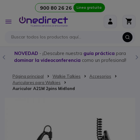
900 80 26 26
Linea gratuita
Ir al contenido
Toggle
Nav
NOVEDAD
- ¡Descubre nuestra
guía práctica
para
dominar la videoconferencia
como un profesional!
Página principal
Walkie Talkies
Accesorios
Auriculares para Walkies
Auricular A21M 2pins Midland
Saltar al final de la galería de imágenes