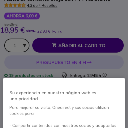
4.3 de 4 Reseñas
AHORRA 6,00 €
25,25 €
18,95 €
s/Iva
-
22,93 €
Iva incl.
Cantidad
AÑADIR AL CARRITO
PRESUPUESTO EN 4 H
19 productos
en stock
Entrega:
24/48 h
2 años de garantía
del fabricante
Su experiencia en nuestra página web es
una prioridad
Paga en 3 pagos de
7,64 €
Mostrar más
Para mejorar su visita, Onedirect y sus socios utilizan
cookies para:
- Compartir contenidos con nuestros socios y adaptarlos