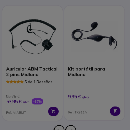
Auricular ABM Tactical,
Kit portátil para
2 pins Midland
Midland
5 de 1 Reseñas
9,95 €
85,75 €
s/Iva
53,95 €
-37%
s/Iva
Ref: TX911MI
Ref: MIABMT