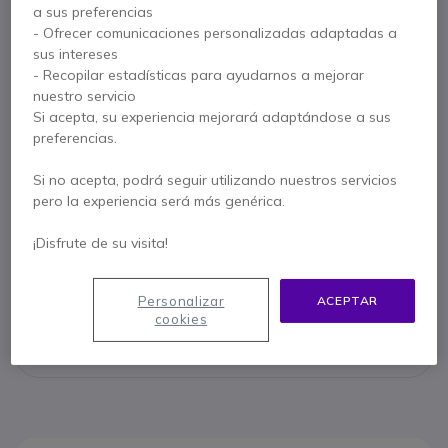
a sus preferencias
- Ofrecer comunicaciones personalizadas adaptadas a
Características principales
sus intereses
Auricular contorno oreja
- Recopilar estadísticas para ayudarnos a mejorar
Botón PTT con pinza
nuestro servicio
Pinza sujeción en el cable
Si acepta, su experiencia mejorará adaptándose a sus
Toma jack 2 pin a 90º.
preferencias.
Muy resistente y robusto
Mostrar más
Si no acepta, podrá seguir utilizando nuestros servicios
pero la experiencia será más genérica.
Se entrega con
¡Disfrute de su visita!
Micro- auricular A21M.
Personalizar
ACEPTAR
Contacte a nuestros expertos -
Linea gratuita
cookies
900 80 26 26
F.A.Q
Live Chat