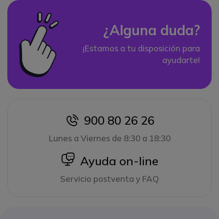
¿Alguna duda?
¡Estamos a tu disposición para
ayudarte!
900 80 26 26
icon
Lunes a Viernes de 8:30 a 18:30
icon
Ayuda on-line
Servicio postventa y FAQ