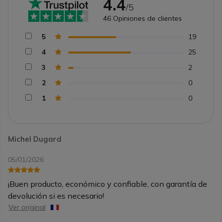
4.4
/5
46
Opiniones de clientes
5
19
4
25
3
2
2
0
1
0
Michel Dugard
05/01/2026
¡Buen producto, económico y confiable, con garantía de
devolución si es necesario!
Ver original