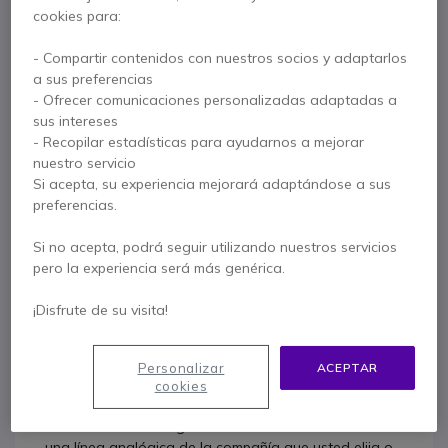
Alcatel Temporis 380 
cookies para:
21,55 €
18,95 €
- Compartir contenidos con nuestros socios y adaptarlos
s/Iva
a sus preferencias
- Ofrecer comunicaciones personalizadas adaptadas a
sus intereses
Contacte a nuestros expertos -
Linea gratuita
- Recopilar estadísticas para ayudarnos a mejorar
nuestro servicio
900 80 26 26
F.A.Q
Live Chat
Si acepta, su experiencia mejorará adaptándose a sus
preferencias.
Si no acepta, podrá seguir utilizando nuestros servicios
pero la experiencia será más genérica.
Descripción producto
¡Disfrute de su visita!
Teléfonos fijos Alcatel
Personalizar
ACEPTAR
analógicos
cookies
Los teléfonos analógicos se conectan directamente a
una línea analógica de la compañía que usted elija o