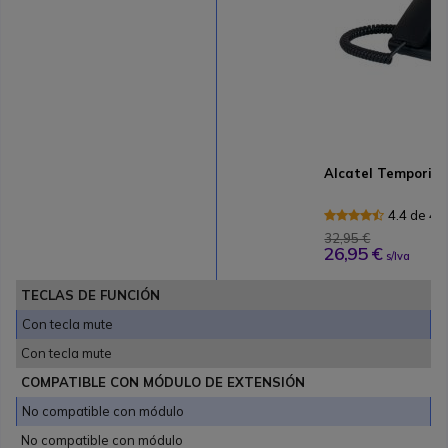
Alcatel Temporis 
4.4 de 4
32,95 €
26,95 €
s/Iva
TECLAS DE FUNCIÓN
Con tecla mute
Con tecla mute
COMPATIBLE CON MÓDULO DE EXTENSIÓN
No compatible con módulo
No compatible con módulo