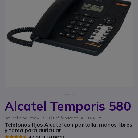
1
2
Alcatel Temporis 580
Saltar al comienzo de la galería de imágenes
Ref. del producto: ALT580 // Ref. fabricante: ATL1407525
Teléfonos fijos Alcatel con pantalla, manos libres
y toma para auricular
4.4 de 46 Reseñas