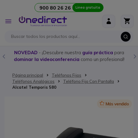
900 80 26 26
Linea gratuita
Ir al contenido
Toggle
Nav
e nuestra
guía práctica
para
Compra aquí los
mejores 
ferencia
como un profesional!
programación 
Página principal
Teléfonos Fijos
Teléfonos Analógicos
Teléfono Fijo Con Pantalla
Alcatel Temporis 580
Saltar al final de la galería de imágenes
Icon
Más vendido