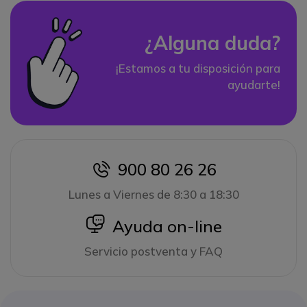
¿Alguna duda?
¡Estamos a tu disposición para
ayudarte!
900 80 26 26
icon
Lunes a Viernes de 8:30 a 18:30
icon
Ayuda on-line
Servicio postventa y FAQ