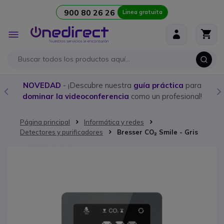
900 80 26 26
Linea gratuita
Ir al contenido
Toggle
Nav
NOVEDAD
- ¡Descubre nuestra
guía práctica
para
dominar la videoconferencia
como un profesional!
Página principal
Informática y redes
Detectores y purificadores
Bresser CO₂ Smile - Gris
Saltar al final de la galería de imágenes