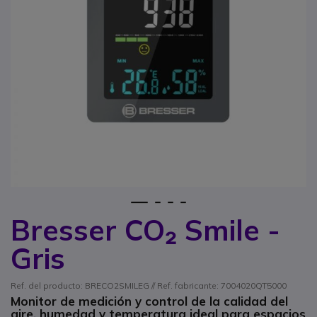
1
2
3
4
Bresser CO₂ Smile -
Saltar al comienzo de la galería de imágenes
Gris
Ref. del producto: BRECO2SMILEG // Ref. fabricante: 7004020QT5000
Monitor de medición y control de la calidad del
aire, humedad y temperatura ideal para espacios