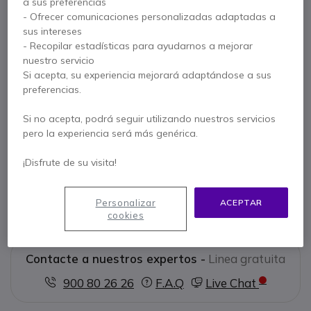
a sus preferencias
- Ofrecer comunicaciones personalizadas adaptadas a
sus intereses
Características principales
- Recopilar estadísticas para ayudarnos a mejorar
Monitor de medición de calidad del aire CO₂
nuestro servicio
Visualización en vivo del aire, de la humedad y de la
Si acepta, su experiencia mejorará adaptándose a sus
temperatura
preferencias.
Alarma sonora de dióxido de carbono y de humedad
Pantalla digital LED: Gráfico visual con colores y emoticones
Si no acepta, podrá seguir utilizando nuestros servicios
Mostrar más
Tiempo de repuesta rápida (15 segundos)
pero la experiencia será más genérica.
Ideal para espacios cerrados como oficinas, aulas, hogares,
Se entrega con
etc.
¡Disfrute de su visita!
1 x Bresser CO₂ Smile - Gris
Personalizar
ACEPTAR
1 x Adaptador de corriente
Documentación
cookies
Contacte a nuestros expertos -
Linea gratuita
900 80 26 26
F.A.Q
Live Chat