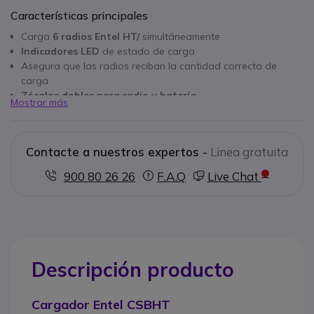
Características principales
Carga
6 radios Entel HT/
simultáneamente
Indicadores LED
de estado de carga
Asegura que las radios reciban la cantidad correcta de
carga
Zócalos dobles para radio y batería
Mostrar más
Tiempo de carga rápida: 1.5-2 horas
Cargador de red
Cargador no Atex
Contacte a nuestros expertos -
Linea gratuita
900 80 26 26
F.A.Q
Live Chat
Descripción producto
Cargador Entel CSBHT