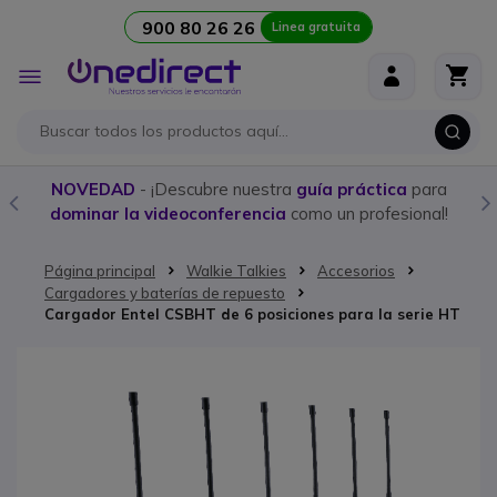
900 80 26 26
Linea gratuita
Ir al contenido
Toggle
Nav
NOVEDAD
- ¡Descubre nuestra
guía práctica
para
dominar la videoconferencia
como un profesional!
Página principal
Walkie Talkies
Accesorios
Cargadores y baterías de repuesto
Cargador Entel CSBHT de 6 posiciones para la serie HT
Saltar al final de la galería de imágenes