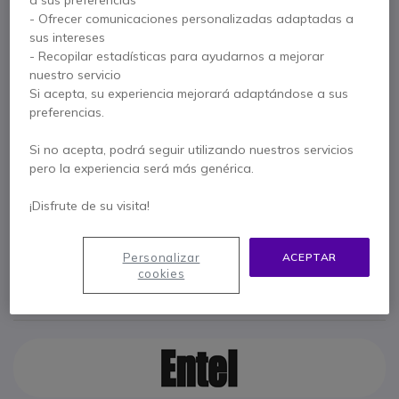
serie HT
- Ofrecer comunicaciones personalizadas adaptadas a
sus intereses
Ref. del producto: ENTCSBHT // Ref. fabricante: CSBHT
- Recopilar estadísticas para ayudarnos a mejorar
Cargador rápido de seis unidades para walkie
nuestro servicio
talkies Entel HT
Si acepta, su experiencia mejorará adaptándose a sus
379,95 €
preferencias.
s/Iva
459,74 €
Iva incl.
Cantidad
Si no acepta, podrá seguir utilizando nuestros servicios
AÑADIR AL CARRITO
pero la experiencia será más genérica.
¡Disfrute de su visita!
PRESUPUESTO EN 4 H
No está disponible
Personalizar
ACEPTAR
cookies
Paga en 3 pagos de
153,25 €
Mostrar más