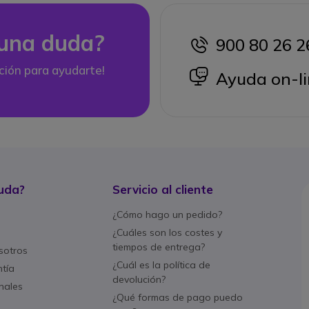
una duda?
900 80 26 2
icon
ción para ayudarte!
icon
Ayuda on-li
uda?
Servicio al cliente
¿Cómo hago un pedido?
¿Cuáles son los costes y
tiempos de entrega?
sotros
¿Cuál es la política de
ntía
devolución?
nales
¿Qué formas de pago puedo