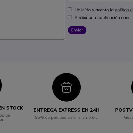
He leído y acepto la
política 
Recibir una notificación a mi
Enviar
con
Icon
EN STOCK
ENTREGA EXPRESS EN 24H
POSTV
os de
95% de pedidos en el mismo día
Gest
ión