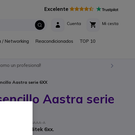
Excelente
Cuenta
Mi cesta
a / Networking
Reacondicionados
TOP 10
omo un profesional!
cillo Aastra serie 6XX
encillo Aastra serie
 fabricante: 80E00005AAA-A
erie Aastra Mitek 6xx.