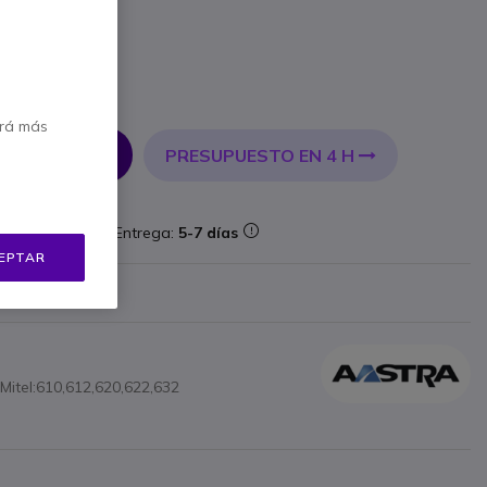
erá más
PRESUPUESTO EN 4 H
 AL CARRITO
aforma
Entrega:
5-7 días
EPTAR
 €
Mostrar más
itel:610,612,620,622,632