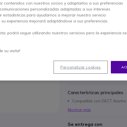
4 de 1 Reseñas
ir contenidos con nuestros socios y adaptarlos a sus preferencias
 comunicaciones personalizadas adaptadas a sus intereses
AHORRA 3,00 €
ar estadísticas para ayudarnos a mejorar nuestro servicio
34,05 €
, su experiencia mejorará adaptándose a sus preferencias.
30,95 €
s/Iva
-
37,45 €
Iva incl.
pta, podrá seguir utilizando nuestros servicios pero la experiencia s
Cantidad
AÑADIR
de su visita!
No está disponible
72 productos en stock plat
Personalizar cookies
AC
Paga en 3 pagos de
12,48
Características principales
Compatible con DECT Aastra M
Mostrar más
Se entrega con