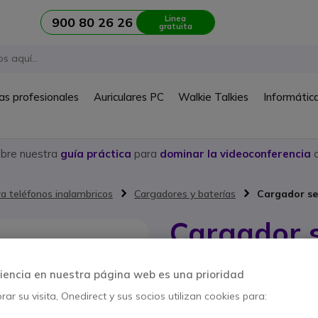
Linea
900 80 26 26
gratuita
as profesionales
Auriculares PC
Walkie Talkies
Informátic
ubre nuestra
guía práctica
para
dominar la videoconferencia
c
a teléfonos inalambricos
Cargadores y baterías
Cargador sen
Cargador s
6XX
iencia en nuestra página web es una prioridad
Ref. del producto: AA6X2CH // Ref.
ar su visita, Onedirect y sus socios utilizan cookies para:
Cargador sencillo para s