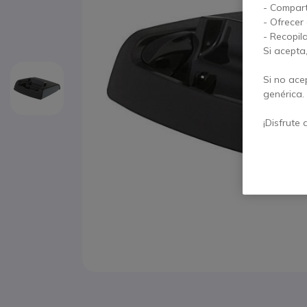
- Compart
- Ofrecer
- Recopil
Si acepta
Si no ace
genérica.
¡Disfrute 
Saltar al comienzo de la galería de imágenes