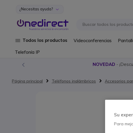
¿Necesitas ayuda?
Ir al contenido
Todos los productos
Videoconferencias
Pantall
Telefonía IP
NOVEDAD
- ¡Desc
Página principal
Teléfonos inalámbricos
Accesorios par
Saltar al final de la galería de imágenes
Su exper
Para mejor