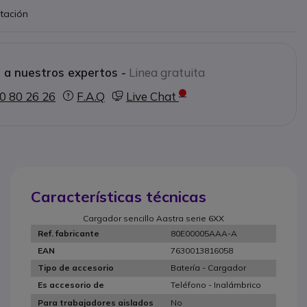
tación
 a nuestros expertos -
Linea gratuita
0 80 26 26
F.A.Q
Live Chat
Características técnicas
Cargador sencillo Aastra serie 6XX
80E00005AAA-A
Ref. fabricante
7630013816058
EAN
Batería - Cargador
Tipo de accesorio
Teléfono - Inalámbrico
Es accesorio de
No
Para trabajadores aislados