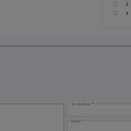
2
1
Su nombre:
Email: