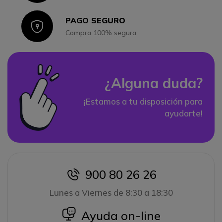
PAGO SEGURO
Icon
Compra 100% segura
¿Alguna duda?
¡Estamos a tu disposición para
ayudarte!
900 80 26 26
icon
Lunes a Viernes de 8:30 a 18:30
icon
Ayuda on-line