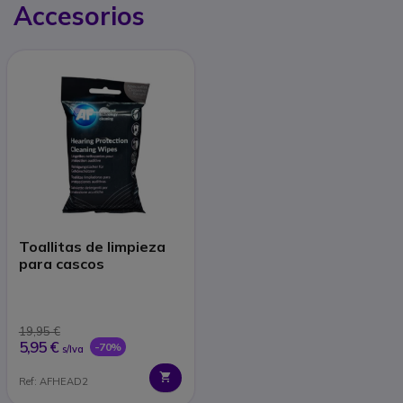
Accesorios
Toallitas de limpieza
para cascos
19,95 €
5,95 €
-70%
s/Iva
Ref: AFHEAD2