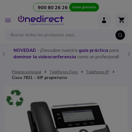
900 80 26 26
Linea gratuita
Ir al contenido
Toggle
Nav
NOVEDAD
- ¡Descubre nuestra
guía práctica
para
dominar la videoconferencia
como un profesional!
Página principal
Teléfonos Fijos
Teléfonos IP
Cisco 7821 - SIP propietario
Saltar al final de la galería de imágenes