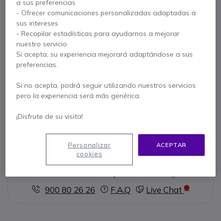
a sus preferencias
- Ofrecer comunicaciones personalizadas adaptadas a
Características principales
sus intereses
Teléfono SIP propietario: compatibles c
on Cisco Unified
- Recopilar estadísticas para ayudarnos a mejorar
Communications Manager y Cisco Unified Edition
nuestro servicio
Pantalla fácil de leer
Si acepta, su experiencia mejorará adaptándose a sus
2 líneas SIP
preferencias.
Puerto Ethernet 10/100 integrado
Altavoz Full-duplex
Si no acepta, podrá seguir utilizando nuestros servicios
Mostrar más
Conexión para auriculares dedicado
pero la experiencia será más genérica.
4 teclas programables de acceso rápido
¡Disfrute de su visita!
Se entrega con
1 x Cisco 7821 - SIP propietario
Personalizar
ACEPTAR
cookies
Contacte a nuestros expertos -
Linea gratuita
900 80 26 26
F.A.Q
Live Chat