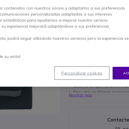
s/Iva
4,78 €
Iva in
ir contenidos con nuestros socios y adaptarlos a sus preferencias
Cantidad
AÑADIR
 comunicaciones personalizadas adaptadas a sus intereses
ar estadísticas para ayudarnos a mejorar nuestro servicio
, su experiencia mejorará adaptándose a sus preferencias.
Más de
100 productos
en st
pta, podrá seguir utilizando nuestros servicios pero la experiencia s
Paga en 3 pagos de
1,59 €
de su visita!
Características principales
Bolsa de almacenamiento m
Personalizar cookies
AC
Ideal para guardar auricul
Material de nylon
Sistema de apertura/cierre de
E
t
iqueta en blanco incorpor
Mostrar más
nombre del usuario
Contacte