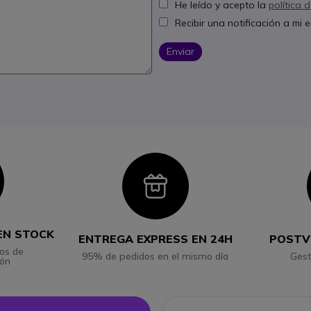
He leído y acepto la
política 
Recibir una notificación a mi
Enviar
con
Icon
EN STOCK
ENTREGA EXPRESS EN 24H
POSTV
os de
95% de pedidos en el mismo día
Gest
ión