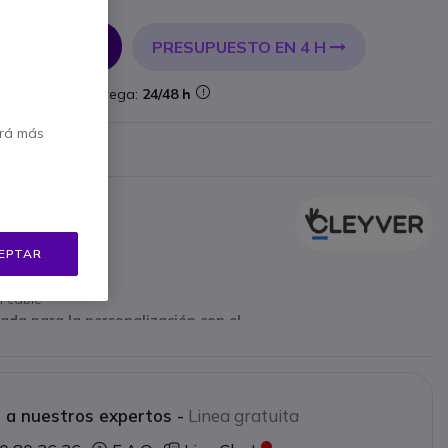
cl.
PRESUPUESTO EN 4 H
 AL CARRITO
ock
Entrega:
24/48 h
erá más
Mostrar más
ultiuso
EPTAR
ares
l cable
ada para la personalización con el
 a nuestros expertos -
Linea gratuita