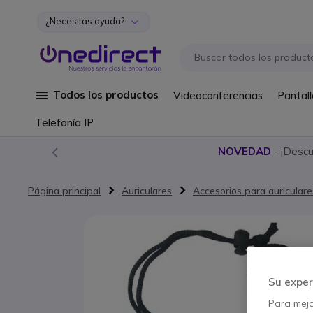
¿Necesitas ayuda?
Ir al contenido
Todos los productos
Videoconferencias
Pantall
Telefonía IP
NOVEDAD
- ¡Desc
Página principal
Auriculares
Accesorios para auriculare
Saltar al final de la galería de imágenes
Su exper
Para mejor