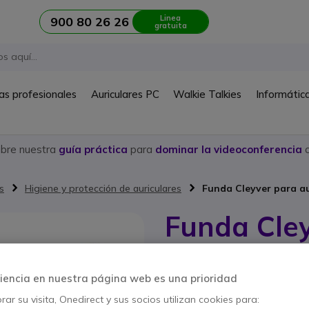
Linea
900 80 26 26
gratuita
as profesionales
Auriculares PC
Walkie Talkies
Informátic
ubre nuestra
guía práctica
para
dominar la videoconferencia
c
s
Higiene y protección de auriculares
Funda Cleyver para au
Funda Cley
Ref. del producto: ODSAC2 // Ref. f
Bolsa de nylon para auri
iencia en nuestra página web es una prioridad
5 de 1 Reseñas
ar su visita, Onedirect y sus socios utilizan cookies para:
3,95 €