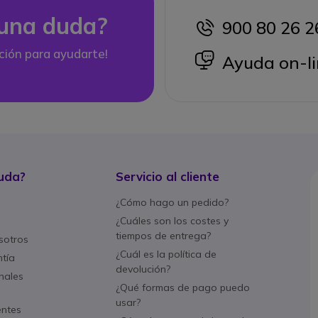
una duda?
900 80 26 2
icon
ción para ayudarte!
icon
Ayuda on-li
uda?
Servicio al cliente
¿Cómo hago un pedido?
¿Cuáles son los costes y
tiempos de entrega?
sotros
¿Cuál es la política de
ntía
devolución?
nales
¿Qué formas de pago puedo
usar?
entes