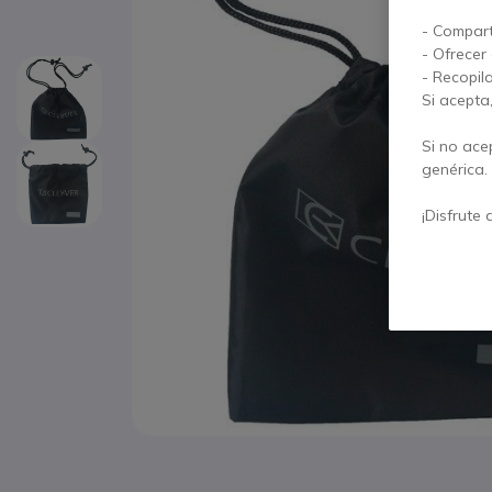
- Compart
- Ofrecer
- Recopil
Si acepta
Si no ace
genérica.
¡Disfrute 
Saltar al comienzo de la galería de imágenes