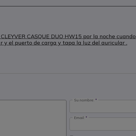
ular CLEYVER CASQUE DUO HW15 por la noche cuando e
 y el puerto de carga y tapa la luz del auricular .
Su nombre:
Email: