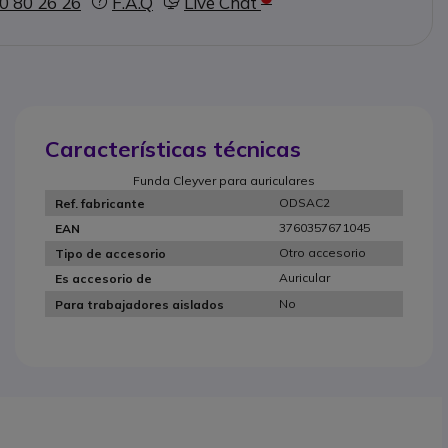
0 80 26 26
F.A.Q
Live Chat
Características técnicas
Funda Cleyver para auriculares
ODSAC2
Ref. fabricante
3760357671045
EAN
Otro accesorio
Tipo de accesorio
Auricular
Es accesorio de
No
Para trabajadores aislados