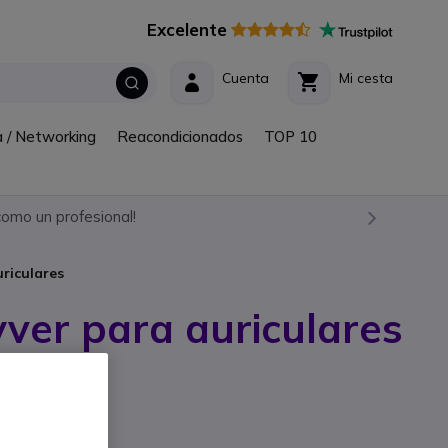
Excelente
Cuenta
Mi cesta
a / Networking
Reacondicionados
TOP 10
omo un profesional!
riculares
ver para auriculares
abricante: ODSAC2
culares