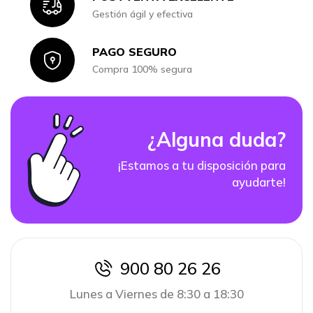
Icon
Gestión ágil y efectiva
PAGO SEGURO
Icon
Compra 100% segura
¿Alguna duda?
¡Estamos a tu disposición para
ayudarte!
900 80 26 26
icon
Lunes a Viernes de 8:30 a 18:30