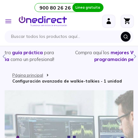
900 80 26 26
Linea gratuita
Ir al contenido
Toggle
Nav
a
Compra aquí los
mejores Walkies con licencia
y
!
programación personalizada
Página principal
Configuración avanzada de walkie-talkies - 1 unidad
Saltar al final de la galería de imágenes