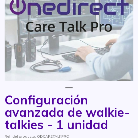
1
Configuración
Saltar al comienzo de la galería de imágenes
avanzada de walkie-
talkies - 1 unidad
Ref. del producto: ODCARETALKPRO