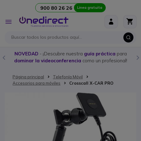
900 80 26 26
Linea gratuita
Ir al contenido
Toggle
Nav
NOVEDAD
- ¡Descubre nuestra
guía práctica
para
dominar la videoconferencia
como un profesional!
Página principal
Telefonía Móvil
Accesorios para móviles
Crosscall X-CAR PRO
Saltar al final de la galería de imágenes