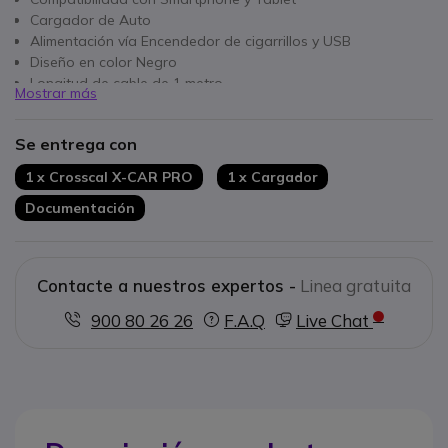
Cargador de Auto
Alimentación vía Encendedor de cigarrillos y USB
Diseño en color Negro
Longitud de cable de 1 metro
Mostrar más
Carga rápida y cargador inalámbrico
Voltaje de entrada de 12 - 24V
Se entrega con
1 x Crosscal X-CAR PRO
1 x Cargador
Documentación
Contacte a nuestros expertos -
Linea gratuita
900 80 26 26
F.A.Q
Live Chat