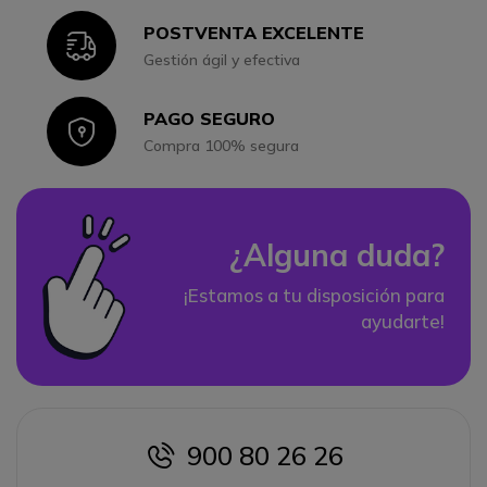
POSTVENTA EXCELENTE
Icon
Gestión ágil y efectiva
PAGO SEGURO
Icon
Compra 100% segura
¿Alguna duda?
¡Estamos a tu disposición para
ayudarte!
900 80 26 26
icon