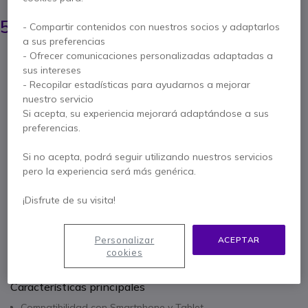
69,25 €
58,95 €
- Compartir contenidos con nuestros socios y adaptarlos
s/Iva
-
71,33 €
Iva incl.
a sus preferencias
Cantidad
- Ofrecer comunicaciones personalizadas adaptadas a
AÑADIR AL CARRITO
sus intereses
- Recopilar estadísticas para ayudarnos a mejorar
nuestro servicio
PRESUPUESTO EN 4 H
Si acepta, su experiencia mejorará adaptándose a sus
preferencias.
No está disponible
Si no acepta, podrá seguir utilizando nuestros servicios
pero la experiencia será más genérica.
1 año de garantía
del fabricante
Paga en 3 pagos de
23,78 €
Mostrar más
¡Disfrute de su visita!
Personalizar
ACEPTAR
cookies
Características principales
Compatibilidad con Smartphone y Tablet