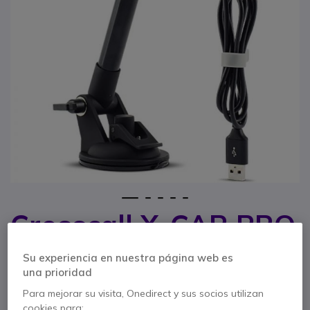
1
2
3
4
5
Crosscall X-CAR PRO
Saltar al comienzo de la galería de imágenes
Ref. del producto: CROSSXCARPRO // Ref. fabricante: CAR2.BO
Su experiencia en nuestra página web es
Cargador Inalámbrico rápido para todos tus
una prioridad
dispositivos
Para mejorar su visita, Onedirect y sus socios utilizan
AHORRA 10,00 €
cookies para: