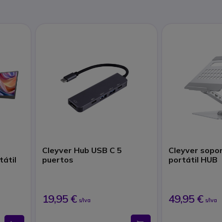
Cleyver Hub USB C 5
Cleyver sopo
tátil
puertos
portátil HUB
19,95 €
49,95 €
s/Iva
s/Iva