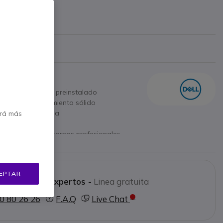
incl.
ricante
0 Pro de 64 bits preinstalado
5U para un rendimiento sólido
 para multitarea
erá más
de 256 GB
decuado para entornos profesionales
ara una productividad cómoda
) para conexiones a Internet rápidas
phics 620 para tareas de oficina y
EPTAR
 a nuestros expertos -
Linea gratuita
,82 kg para la movilidad
ra una carga rápida de la batería
0 80 26 26
F.A.Q
Live Chat