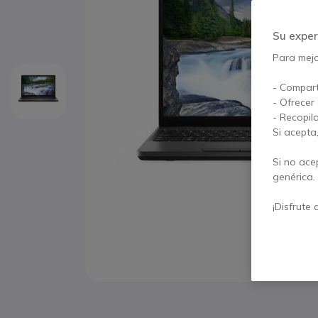
Su exper
Para mejor
- Compart
- Ofrecer
- Recopil
Si acepta
Si no ace
genérica.
¡Disfrute 
Saltar al comienzo de la galería de imágenes