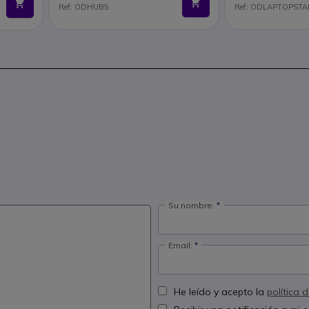
Ref: ODHUB5
Ref: ODLAPTOPST
Su nombre:
Email:
He leído y acepto la
política 