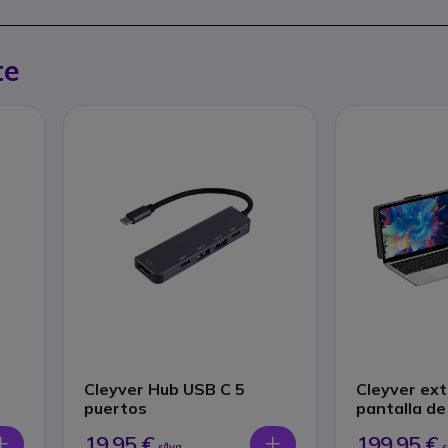
te
Cleyver Hub USB C 5
Cleyver ex
puertos
pantalla de 
19,95 €
199,95 €
s/Iva
s