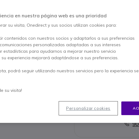
477,95 €
394,95 €
s/Iva
-
477,89 €
Iva 
iencia en nuestra página web es una prioridad
ar su visita, Onedirect y sus socios utilizan cookies para:
1 año de garantía
del fab
ir contenidos con nuestros socios y adaptarlos a sus preferencias
 comunicaciones personalizadas adaptadas a sus intereses
Características principales
ar estadísticas para ayudarnos a mejorar nuestro servicio
Sistema operativo Windows 1
, su experiencia mejorará adaptándose a sus preferencias.
Procesador Intel Core i5-836
8 GB de memoria DDR4-SDRAM
pta, podrá seguir utilizando nuestros servicios pero la experiencia s
Almacenamiento SSD rápido 
Diseño elegante en negro, a
Mostrar más
Pantalla de 15,6 pulgadas p
de su visita!
Tecnología Wi-Fi 5 (802.11ac
Tarjeta gráfica Intel UHD Gra
Personalizar cookies
AC
multimedia
Contacte
Ligero, con un peso de solo 1
Tecnología ExpressCharge pa
90