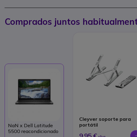
Comprados juntos habitualmen
Cleyver soporte para
portátil
NaN
x Dell Latitude
5500 reacondicionado
9,95 €
s/Iva