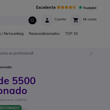
Excelente
Cuenta
Mi cesta
a / Networking
Reacondicionados
TOP 10
omo un profesional!
cionado
ude 5500
ionado
 fabricante: L009751
DICIONADO