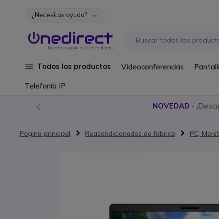
¿Necesitas ayuda?
Ir al contenido
Todos los productos
Videoconferencias
Pantall
Telefonía IP
NOVEDAD
- ¡Desc
Página principal
Reacondicionados de fábrica
PC, Monit
Saltar al final de la galería de imágenes