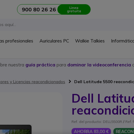
Linea
900 80 26 26
gratuita
as profesionales
Auriculares PC
Walkie Talkies
Informátic
ubre nuestra
guía práctica
para
dominar la videoconferencia
c
ores y Licencias reacondicionados
Dell Latitude 5500 reacondi
Dell Latit
reacondic
Ref. del producto: DELL5500R // Ref.
AHORRA 83,00 €
REACON