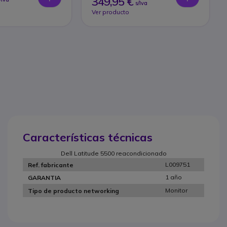
349,95 €
s/Iva
Ver producto
Características técnicas
Dell Latitude 5500 reacondicionado
L009751
Ref. fabricante
1 año
GARANTIA
Monitor
Tipo de producto networking