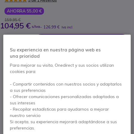
5 de 1 Reseñas
AHORRA 55,00 €
159,95 €
104,95 €
s/Iva
-
126,99 €
Iva incl.
Cantidad
AÑADIR AL CARRITO
Su experiencia en nuestra página web es
una prioridad
PRESUPUESTO EN 4 H
Para mejorar su visita, Onedirect y sus socios utilizan
cookies para:
No está disponible
41 productos en stock plataforma
- Compartir contenidos con nuestros socios y adaptarlos
Entrega:
5-7 días
a sus preferencias
- Ofrecer comunicaciones personalizadas adaptadas a
sus intereses
1 año de garantía
del fabricante
- Recopilar estadísticas para ayudarnos a mejorar
Paga en 3 pagos de
42,33 €
Mostrar más
nuestro servicio
Si acepta, su experiencia mejorará adaptándose a sus
preferencias.