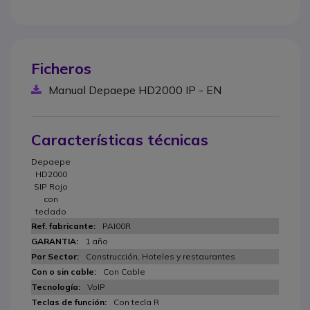
Ficheros
Manual Depaepe HD2000 IP - EN
Características técnicas
Depaepe
HD2000
SIP Rojo
con
teclado
PAI00R
1 año
Construcción, Hoteles y restaurantes
Con Cable
VoIP
Con tecla R