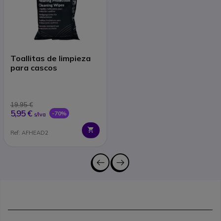
Toallitas de limpieza
para cascos
19,95 €
5,95 €
-70%
s/Iva
Ref: AFHEAD2