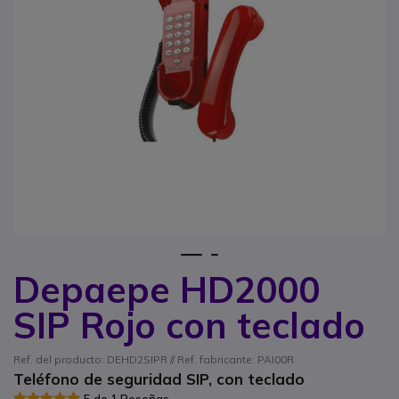
1
2
Depaepe HD2000
Saltar al comienzo de la galería de imágenes
SIP Rojo con teclado
Ref. del producto: DEHD2SIPR // Ref. fabricante: PAI00R
Teléfono de seguridad SIP, con teclado