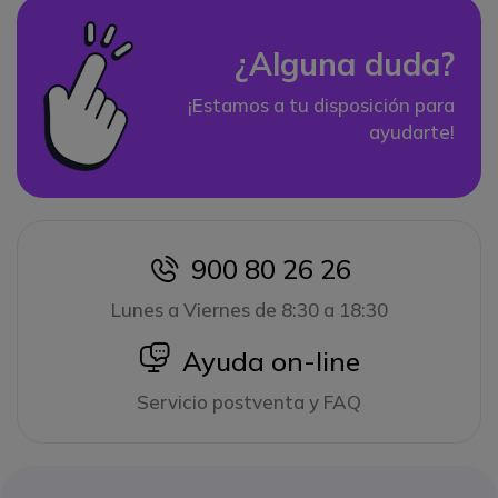
¿Alguna duda?
¡Estamos a tu disposición para
ayudarte!
900 80 26 26
icon
Lunes a Viernes de 8:30 a 18:30
icon
Ayuda on-line
Servicio postventa y FAQ