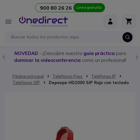
900 80 26 26
Linea gratuita
Ir al contenido
Toggle
Nav
NOVEDAD
- ¡Descubre nuestra
guía práctica
para
dominar la videoconferencia
como un profesional!
Página principal
Teléfonos Fijos
Teléfonos IP
Teléfonos SIP
Depaepe HD2000 SIP Rojo con teclado
Saltar al final de la galería de imágenes