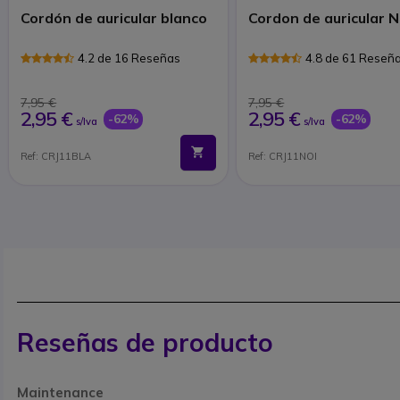
Cordón de auricular blanco
Cordon de auricular 
4.2 de 16 Reseñas
4.8 de 61 Reseñ
7,95 €
7,95 €
2,95 €
2,95 €
-62%
-62%
s/Iva
s/Iva
Ref: CRJ11BLA
Ref: CRJ11NOI
Reseñas de producto
Maintenance