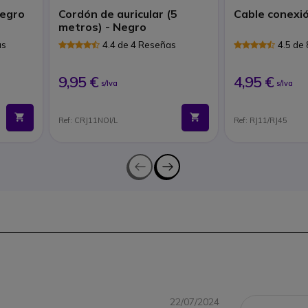
Negro
Cordón de auricular (5
Cable conexi
metros) - Negro
as
4.4 de 4 Reseñas
4.5 de
9,95 €
4,95 €
s/Iva
s/Iva
Ref: CRJ11NOI/L
Ref: RJ11/RJ45
22/07/2024