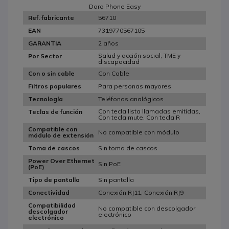
Doro Phone Easy
56710
Ref. fabricante
7319770567105
EAN
2 años
GARANTIA
Salud y acción social, TME y
Por Sector
discapacidad
Con Cable
Con o sin cable
Para personas mayores
Filtros populares
Teléfonos analógicos
Tecnología
Con tecla lista llamadas emitidas,
Teclas de función
Con tecla mute, Con tecla R
Compatible con
No compatible con módulo
módulo de extensión
Sin toma de cascos
Toma de cascos
Power Over Ethernet
Sin PoE
(PoE)
Sin pantalla
Tipo de pantalla
Conexión RJ11, Conexión RJ9
Conectividad
Compatibilidad
No compatible con descolgador
descolgador
electrónico
electrónico