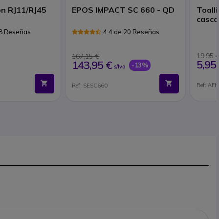
ón RJ11/RJ45
EPOS IMPACT SC 660 - QD
Toall
casco
 8 Reseñas
4.4 de 20 Reseñas
19,95 
167,15 €
5,95
143,95 €
-13%
s/Iva
Ref: AF
Ref: SESC660