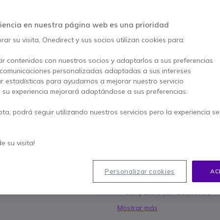
41,75 €
34,95 €
iencia en nuestra página web es una prioridad
s/Iva
-
42,29 €
Iva incl.
ar su visita, Onedirect y sus socios utilizan cookies para:
Cantidad
AÑADIR
ir contenidos con nuestros socios y adaptarlos a sus preferencias
 comunicaciones personalizadas adaptadas a sus intereses
34 productos
en stock
ar estadísticas para ayudarnos a mejorar nuestro servicio
45 productos en stock plat
, su experiencia mejorará adaptándose a sus preferencias.
pta, podrá seguir utilizando nuestros servicios pero la experiencia s
2 años de garantía
del fa
Paga en 3 pagos de
14,10
de su visita!
Características principales
T
eléfono Doro con 3 memori
Personalizar cookies
AC
Rellamada del último númer
Compatible con
audífonos
Mostrar más