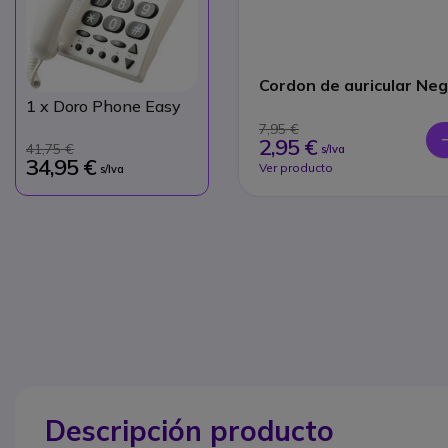
Cordon de auricular Ne
1
x Doro Phone Easy
7,95 €
2,95 €
41,75 €
s/Iva
34,95 €
Ver producto
s/Iva
Descripción producto