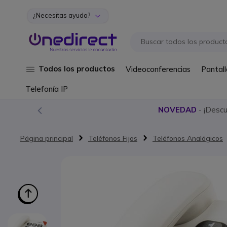
¿Necesitas ayuda?
Ir al contenido
Todos los productos
Videoconferencias
Pantall
Telefonía IP
NOVEDAD
- ¡Desc
Página principal
Teléfonos Fijos
Teléfonos Analógicos
Saltar al final de la galería de imágenes