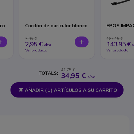
gro
Cordón de auricular blanco
EPOS IMPAC
7,95 €
167,15 €
2,95 €
143,95 €
s/Iva
s
Ver producto
Ver producto
41,75 €
TOTALS:
34,95 €
s/Iva
AÑADIR (
1
) ARTÍCULOS A SU CARRITO