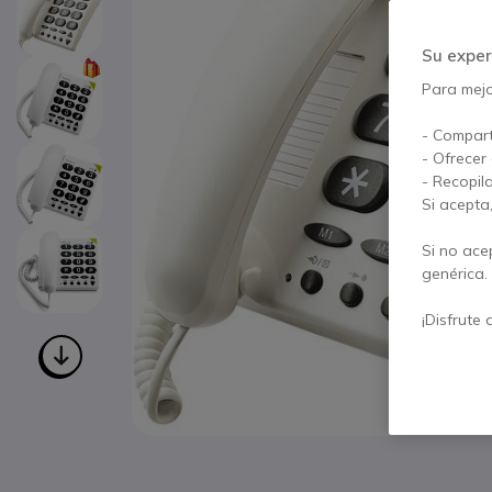
Su exper
Para mejor
- Compart
- Ofrecer
- Recopil
Si acepta
Si no ace
genérica.
¡Disfrute 
Saltar al comienzo de la galería de imágenes