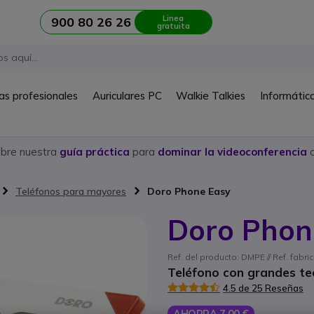
Linea
900 80 26 26
gratuita
as profesionales
Auriculares PC
Walkie Talkies
Informátic
ubre nuestra
guía práctica
para
dominar la videoconferencia
c
Teléfonos para mayores
Doro Phone Easy
Doro Phon
Ref. del producto: DMPE // Ref. fabri
Teléfono con grandes te
4.5 de 25 Reseñas
AHORRA 7,00 €