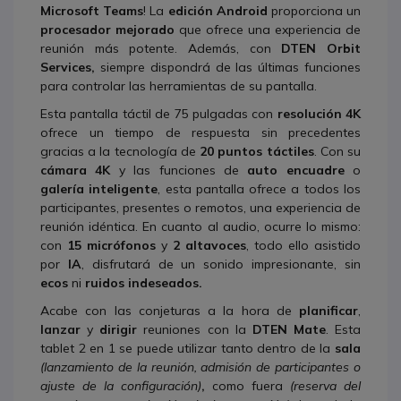
Microsoft Teams
! La
edición Android
proporciona un
procesador mejorado
que ofrece una experiencia de
reunión más potente. Además, con
DTEN Orbit
Services,
siempre dispondrá de las últimas funciones
para controlar las herramientas de su pantalla.
Esta pantalla táctil de 75 pulgadas con
resolución 4K
ofrece un tiempo de respuesta sin precedentes
gracias a la tecnología de
20 puntos táctiles
. Con su
cámara 4K
y las funciones de
auto encuadre
o
galería inteligente
, esta pantalla ofrece a todos los
participantes, presentes o remotos, una experiencia de
reunión idéntica. En cuanto al audio, ocurre lo mismo:
con
15 micrófonos
y
2 altavoces
, todo ello asistido
por
IA
, disfrutará de un sonido impresionante, sin
ecos
ni
ruidos indeseados.
Acabe con las conjeturas a la hora de
planificar
,
lanzar
y
dirigir
reuniones con la
DTEN Mate
. Esta
tablet 2 en 1 se puede utilizar tanto dentro de la
sala
(lanzamiento de la reunión, admisión de participantes o
ajuste de la configuración)
,
como fuera
(reserva del