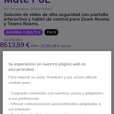
Ref. del producto: DTD7X75AMAT
Solución de vídeo de alta seguridad con pantalla
interactiva y tablet de control para Zoom Rooms
y Teams Rooms.
AHORRA 3.260,71 €
PACK
11.774,30 €
8513,59 €
s/Iva
-
10.301,45 €
Iva incl.
Cantidad
AÑADIR AL CARRITO
Su experiencia en nuestra página web es
una prioridad
PRESUPUESTO EN 4 H
Para mejorar su visita, Onedirect y sus socios utilizan
cookies para:
No está disponible
- Compartir contenidos con nuestros socios y adaptarlos
Incluido en este pack:
a sus preferencias
- Ofrecer comunicaciones personalizadas adaptadas a
sus intereses
x1
DTEN D7X 75'' ANDROID EDITION