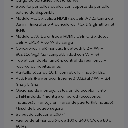
Carga de portátiles (hasta 65 W)
Soporta pantallas duales con soporte de pantalla
extendida disponible
Módulo PC: 1 x salida HDMI / 2x USB-A / 2x toma de
3,5 mm (micrófono + auriculares) / 1x 1 GigE Ethernet
(RJ45)
Módulo D7X: 1 x entrada HDMI / USB-C: 2 x datos
USB + DP1.4 + 65 W de carga
Conexiones inalámbricas: Bluetooth 5.2 + Wi-Fi
802.11a/b/g/n/ax (compatibilidad con WiFi i6)
Tablet con doble función: control de reuniones +
reserva de habitaciones
Pantalla táctil de 10,1'' con retroiluminación LED
Red: PoE (Power over Ethernet) 802.3af / Wi-Fi 2,4
Ghz y 5 Ghz
Opciones de montaje: estación de acoplamiento
DTEN incluida / montaje en pared (accesorios
incluidos) / montaje en marco de puerta (kit incluido)
/ bisel de bloqueo seguro
Se puede colocar a 20/77°
Fuente de alimentación: de 100 a 240 VCA, de 50 a
60 Hz