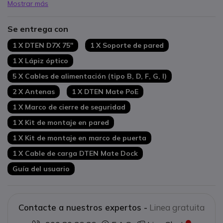
Mostrar más
Se entrega con
1 X DTEN D7X 75''
1 X Soporte de pared
1 X Lápiz óptico
5 X Cables de alimentación (tipo B, D, F, G, I)
2 X Antenas
1 X DTEN Mate PoE
1 X Marco de cierre de seguridad
1 X Kit de montaje en pared
1 X Kit de montaje en marco de puerta
1 X Cable de carga DTEN Mate Dock
Guía del usuario
Contacte a nuestros expertos -
Linea gratuita