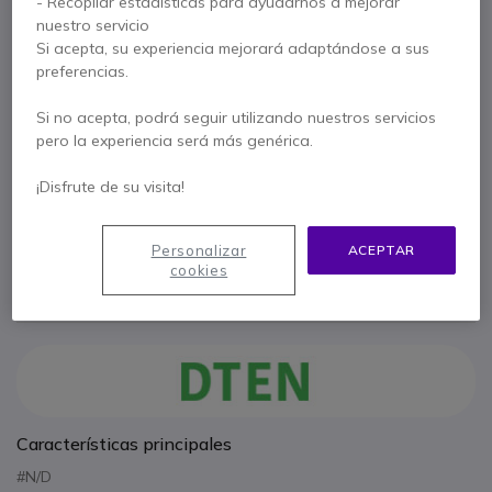
- Recopilar estadísticas para ayudarnos a mejorar
nuestro servicio
7.737,64 €
Si acepta, su experiencia mejorará adaptándose a sus
preferencias.
x1
DTEN Mate PoE
Si no acepta, podrá seguir utilizando nuestros servicios
pero la experiencia será más genérica.
775,95 €
¡Disfrute de su visita!
Personalizar
ACEPTAR
1 año de garantía
del fabricante
cookies
Paga en 3 pagos de
3.433,82 €
Mostrar más
Características principales
#N/D