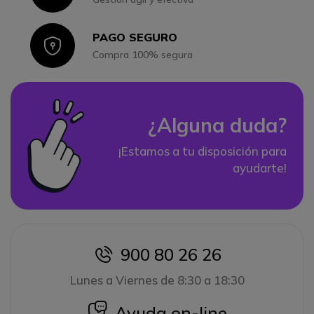
PAGO SEGURO
Icon
Compra 100% segura
¿Alguna duda?
¡Estamos a tu disposición para
ayudarte!
900 80 26 26
icon
Lunes a Viernes de 8:30 a 18:30
icon
Ayuda on-line