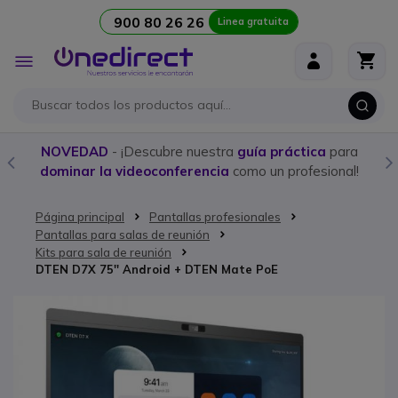
900 80 26 26
Linea gratuita
Ir al contenido
Toggle
Nav
NOVEDAD
- ¡Descubre nuestra
guía práctica
para
dominar la videoconferencia
como un profesional!
Página principal
Pantallas profesionales
Pantallas para salas de reunión
Kits para sala de reunión
DTEN D7X 75'' Android + DTEN Mate PoE
Saltar al final de la galería de imágenes