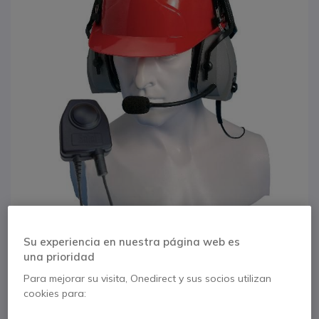
Su experiencia en nuestra página web es
1
una prioridad
Entel CHP750HD
Saltar al comienzo de la galería de imágenes
Para mejorar su visita, Onedirect y sus socios utilizan
Protector auditivo
cookies para: