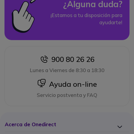
¿Alguna duda?
¡Estamos a tu disposición para
ayudarte!
900 80 26 26
icon
Lunes a Viernes de 8:30 a 18:30
icon
Ayuda on-line
Servicio postventa y FAQ
Acerca de Onedirect