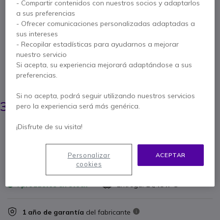
con micro para serie
- Compartir contenidos con nuestros socios y adaptarlos
a sus preferencias
HT - Sujeción Casco
- Ofrecer comunicaciones personalizadas adaptadas a
sus intereses
- Recopilar estadísticas para ayudarnos a mejorar
Ref. del producto: ENTCHP750HD // Ref. fabricante: CHP750HD
nuestro servicio
Auriculares de protección auditiva con VOX para
Si acepta, su experiencia mejorará adaptándose a sus
walkie talkies Entel HT - Versión Sujeción Casco
preferencias.
AHORRA 35,00 €
Si no acepta, podrá seguir utilizando nuestros servicios
389,95 €
354,95 €
pero la experiencia será más genérica.
s/Iva
-
429,49 €
Iva incl.
Cantidad
¡Disfrute de su visita!
AÑADIR AL CARRITO
Personalizar
ACEPTAR
PRESUPUESTO EN 4 H
cookies
4 productos
en stock
Entrega:
24/48 h
1 año de garantía
del fabricante