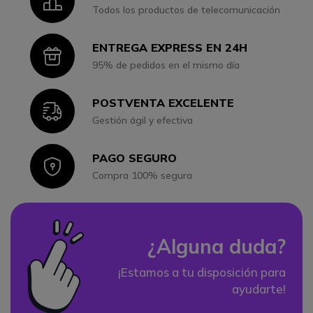
Icon
Todos los productos de telecomunicación
ENTREGA EXPRESS EN 24H
Icon
95% de pedidos en el mismo día
POSTVENTA EXCELENTE
Icon
Gestión ágil y efectiva
PAGO SEGURO
Icon
Compra 100% segura
¿Alguna duda?
¡Estamos a tu disposición para
ayudarte!