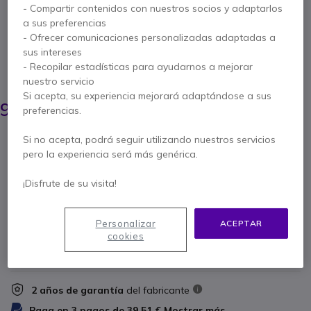
- Compartir contenidos con nuestros socios y adaptarlos
a sus preferencias
Ref. del producto: PLVOYLEG5030CH // Ref. fabricante: B0VR7AA#ABB
- Ofrecer comunicaciones personalizadas adaptadas a
Estuche de carga portátil para auriculares
Voyager Legend 50 y 30
sus intereses
- Recopilar estadísticas para ayudarnos a mejorar
AHORRA 12,00 €
nuestro servicio
Si acepta, su experiencia mejorará adaptándose a sus
109,95 €
97,95 €
preferencias.
s/Iva
-
118,52 €
Iva incl.
Cantidad
Si no acepta, podrá seguir utilizando nuestros servicios
AÑADIR AL CARRITO
pero la experiencia será más genérica.
¡Disfrute de su visita!
PRESUPUESTO EN 4 H
No está disponible
Personalizar
ACEPTAR
8 productos en stock plataforma
cookies
Entrega:
5-7 días
2 años de garantía
del fabricante
Paga en 3 pagos de
39,51 €
Mostrar más