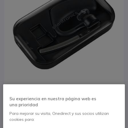
1
Su experiencia en nuestra página web es
Estuche de carga
Saltar al comienzo de la galería de imágenes
una prioridad
Poly Voyager Legend
Para mejorar su visita, Onedirect y sus socios utilizan
cookies para:
50/30