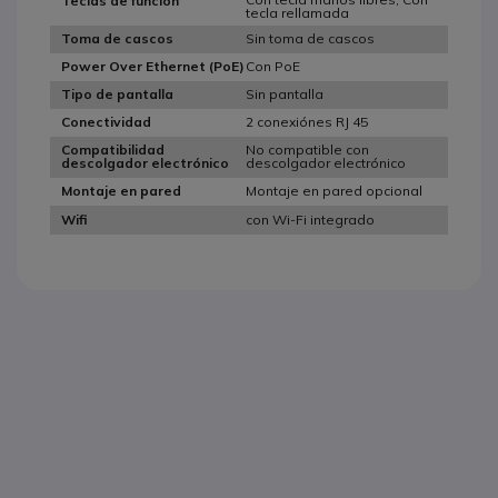
Teclas de función
tecla rellamada
Sin toma de cascos
Toma de cascos
Con PoE
Power Over Ethernet (PoE)
Sin pantalla
Tipo de pantalla
2 conexiónes RJ 45
Conectividad
No compatible con
Compatibilidad
descolgador electrónico
descolgador electrónico
Montaje en pared opcional
Montaje en pared
con Wi-Fi integrado
Wifi