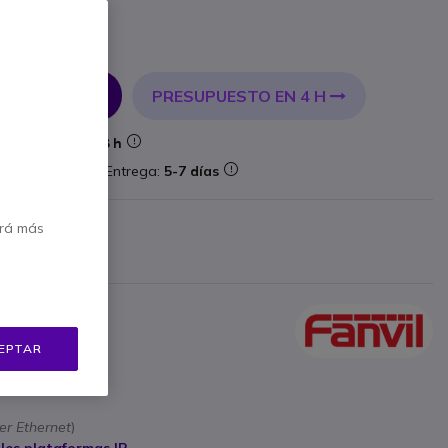
PRESUPUESTO EN 4 H
 AL CARRITO
Entrega:
24/48 h
aforma
Entrega:
5-7 días
ricante
erá más
 €
Mostrar más
EPTAR
,4G
er Ethernet
)
les plataformas IP