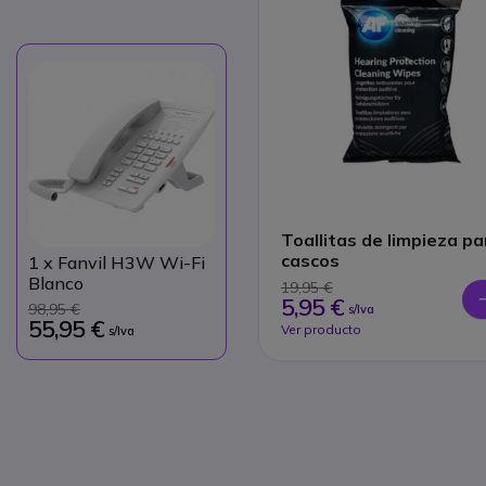
Toallitas de limpieza pa
cascos
1
x Fanvil H3W Wi-Fi
Blanco
19,95 €
5,95 €
98,95 €
s/Iva
55,95 €
Ver producto
s/Iva