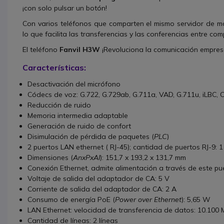
¡con solo pulsar un botón!
Con varios teléfonos que comparten el mismo servidor de ma
lo que facilita las transferencias y las conferencias entre co
El teléfono
Fanvil H3W
¡Revoluciona la comunicación empresa
Características:
Desactivación del micrófono
Códecs de voz: G.722, G.729ab, G.711a, VAD, G.711u, iLBC,
Reducción de ruido
Memoria intermedia adaptable
Generación de ruido de confort
Disimulación de pérdida de paquetes (
PLC
)
2 puertos LAN ethernet ( RJ-45); cantidad de puertos RJ-9: 
Dimensiones (
AnxPxAl
): 151,7 x 193,2 x 131,7 mm
Conexión Ethernet, admite alimentación a través de este pue
Voltaje de salida del adaptador de CA: 5 V
Corriente de salida del adaptador de CA: 2 A
Consumo de energía PoE (
Power over Ethernet
): 5,65 W
LAN Ethernet: velocidad de transferencia de datos: 10.100 M
Cantidad de líneas: 2 líneas