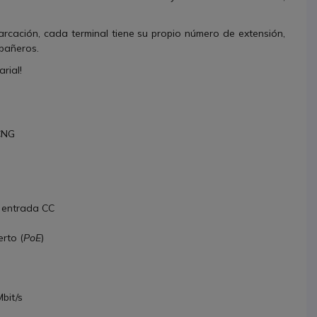
rcación, cada terminal tiene su propio número de extensión,
mpañeros.
rial!
 CNG
1 entrada CC
rto (
PoE
)
bit/s