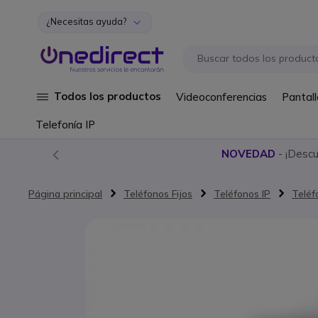
¿Necesitas ayuda?
Ir al contenido
Todos los productos
Videoconferencias
Pantall
Telefonía IP
NOVEDAD
- ¡Desc
Página principal
Teléfonos Fijos
Teléfonos IP
Teléf
Saltar al final de la galería de imágenes