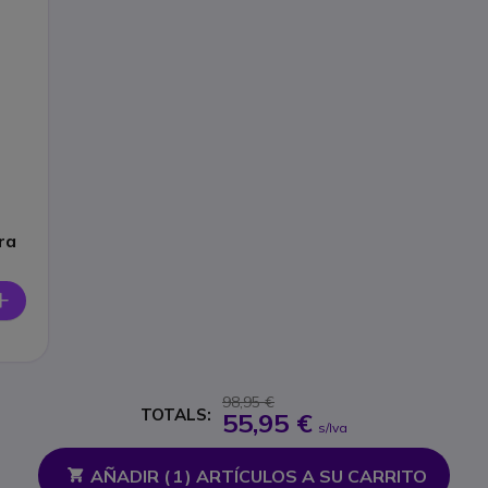
ra
98,95 €
TOTALS:
55,95 €
s/Iva
AÑADIR (
1
) ARTÍCULOS A SU CARRITO