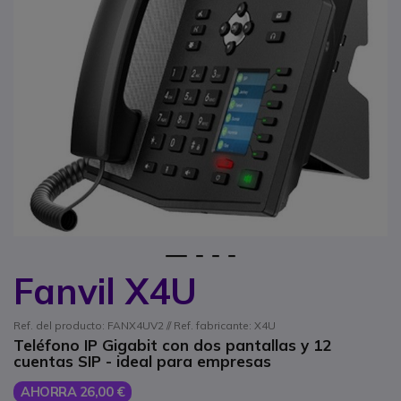
1
2
3
4
Fanvil X4U
Saltar al comienzo de la galería de imágenes
Ref. del producto: FANX4UV2 // Ref. fabricante: X4U
Teléfono IP Gigabit con dos pantallas y 12
cuentas SIP - ideal para empresas
AHORRA 26,00 €