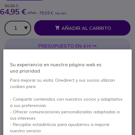
90,95 €
64,95 €
s/Iva
-
78,59 €
Iva incl.
Cantidad
AÑADIR AL CARRITO
PRESUPUESTO EN 4 H
No está disponible
Su experiencia en nuestra página web es
100+ productos en stock plataforma
una prioridad
Entrega:
5-7 días
Para mejorar su visita, Onedirect y sus socios utilizan
cookies para:
2 años de garantía
del fabricante
Paga en 3 pagos de
26,20 €
Mostrar más
- Compartir contenidos con nuestros socios y adaptarlos
a sus preferencias
- Ofrecer comunicaciones personalizadas adaptadas a
sus intereses
- Recopilar estadísticas para ayudarnos a mejorar
nuestro servicio