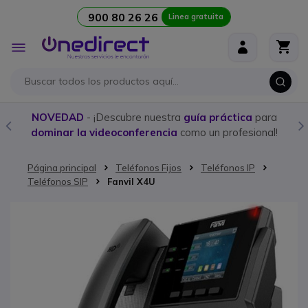
900 80 26 26
Linea gratuita
Ir al contenido
Toggle
Nav
NOVEDAD
- ¡Descubre nuestra
guía práctica
para
dominar la videoconferencia
como un profesional!
Página principal
Teléfonos Fijos
Teléfonos IP
Teléfonos SIP
Fanvil X4U
Saltar al final de la galería de imágenes