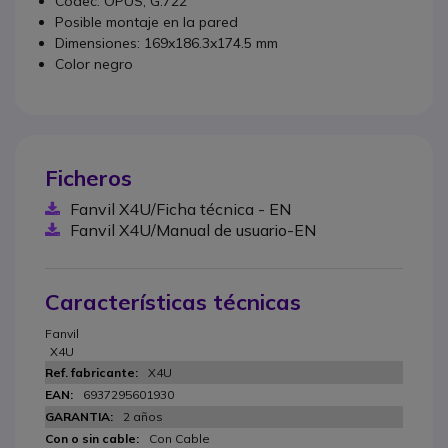
Códec: OPUS, G.722
Posible montaje en la pared
Dimensiones: 169x186.3x174.5 mm
Color negro
Ficheros
Fanvil X4U/Ficha técnica - EN
Fanvil X4U/Manual de usuario-EN
Características técnicas
Fanvil
X4U
X4U
6937295601930
2 años
Con Cable