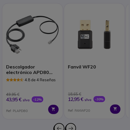
Descolgador
Fanvil WF20
electrónico APD80
EHS
4.8 de 4 Reseñas
18,65 €
49,95 €
12,95 €
43,95 €
-30%
-12%
s/Iva
s/Iva
Ref: FANWF20
Ref: PLAPD80