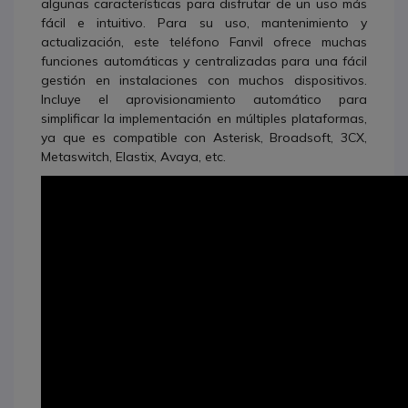
algunas características para disfrutar de un uso más
fácil e intuitivo. Para su uso, mantenimiento y
actualización, este teléfono Fanvil ofrece muchas
funciones automáticas y centralizadas para una fácil
gestión en instalaciones con muchos dispositivos.
Incluye el aprovisionamiento automático para
simplificar la implementación en múltiples plataformas,
ya que es compatible con Asterisk, Broadsoft, 3CX,
Metaswitch, Elastix, Avaya, etc.