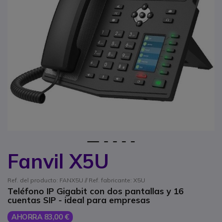
1
2
3
4
5
Fanvil X5U
Saltar al comienzo de la galería de imágenes
Ref. del producto: FANX5U // Ref. fabricante: X5U
Teléfono IP Gigabit con dos pantallas y 16
cuentas SIP - ideal para empresas
AHORRA 83,00 €