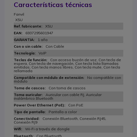
Características técnicas
Fanvil
X5U
X5U
6937295601947
1 año
Con Cable
VoIP
Con acceso buzón de voz, Con tecla de
espera, Con tecla de navegación, Con tecla lista llamadas
emitidas, Con tecla manos libres, Con tecla mute, Con tecla
rellamada
No compatible con
módulo
Con toma de cascos
Auricular con cable RJ, Auricular
inalámbrico Bluetooth
Con PoE
Pantalla a color
Conexión Bluetooth, Conexión RJ45,
Conexión RJ9
Wi-Fi a través de dongle
Con Bluetooth