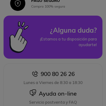
PAGO SEGURO
Icon
Compra 100% segura
¿Alguna duda?
¡Estamos a tu disposición para
ayudarte!
900 80 26 26
icon
Lunes a Viernes de 8:30 a 18:30
icon
Ayuda on-line
Servicio postventa y FAQ