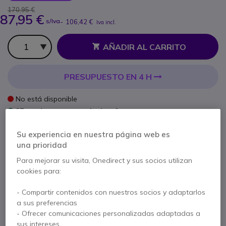
170,95 €
87,95 €
s/Iva
-
106,42 €
Iva incl.
Cantidad
AÑADIR AL CARRITO
PRESUPUESTO EN 4 H
No está disponible
27 productos en stock plataforma
Entrega:
5-7 días
Su experiencia en nuestra página web es
una prioridad
1 año de garantía
del fabricante
Para mejorar su visita, Onedirect y sus socios utilizan
Paga en 3 pagos de
35,47 €
Mostrar más
cookies para:
- Compartir contenidos con nuestros socios y adaptarlos
a sus preferencias
- Ofrecer comunicaciones personalizadas adaptadas a
sus intereses