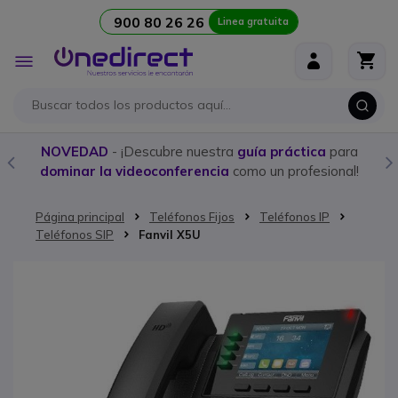
900 80 26 26
Linea gratuita
Ir al contenido
Toggle
Nav
NOVEDAD
- ¡Descubre nuestra
guía práctica
para
dominar la videoconferencia
como un profesional!
Página principal
Teléfonos Fijos
Teléfonos IP
Teléfonos SIP
Fanvil X5U
Saltar al final de la galería de imágenes